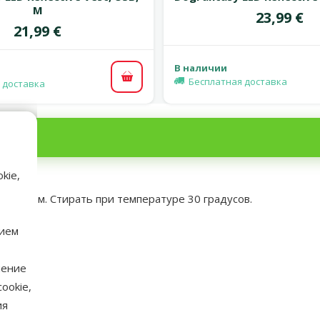
M
Цена
23,99 €
Цена
21,99 €
В наличии
Бесплатная доставка
В корзину
 доставка
kie,
апюшоном. Стирать при температуре 30 градусов.
нием
нение
аметры
ookie,
ия