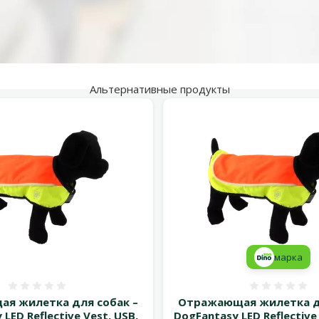
Альтернативные продукты
марка
Оценка 0%
Оценка
я жилетка для собак –
Отражающая жилетка дл
LED Reflective Vest, USB,
DogFantasy LED Reflective 