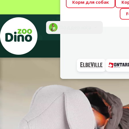
Корм для собак
Ко
Весь месяц Dino
F
Фотоконкурс “GA
Поддержка
Инте