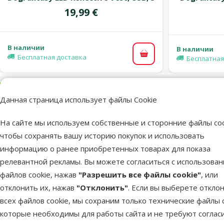
Цена
19,99 €
В наличии
В наличии
Бесплатная доставка
В корзину
Бесплатная
Одежда для собак - Trixie,
Данная страница использует файлы Cookie
Cervino coat, XS, 27 cм
На сайте мы используем собственные и сторонние файлы coo
чтобы сохранять вашу историю покупок и использовать
superzoo.product.detail.content
Курточка для собак. Теплая, защищает от дождя, ветра, с к
информацию о ранее приобретенных товарах для показа
Длина: 27 cм
релевантной рекламы. Вы можете согласиться с использова
файлов cookie, нажав
"Разрешить все файлы cookie"
, или
отклонить их, нажав
"Отклонить"
. Если вы выберете откло
Пар
всех файлов cookie, мы сохраним только технические файлы c
Размер собаки
Маленькая
которые необходимы для работы сайта и не требуют соглас