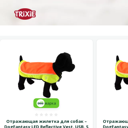
марка
Оценка 0%
Отражающая жилетка для собак –
Отражающа
DogFantasy LED Reflective Vest, USB, S
DogFantasy 