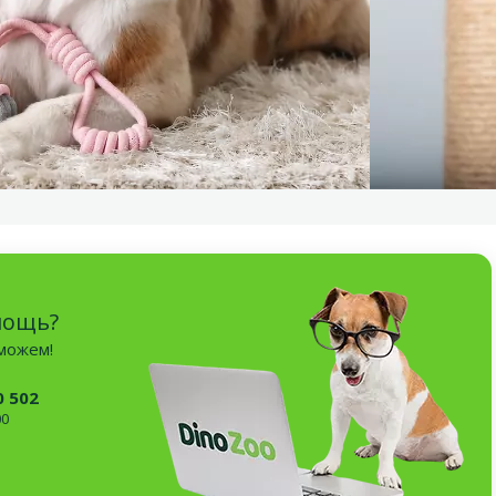
мощь?
оможем!
0 502
00