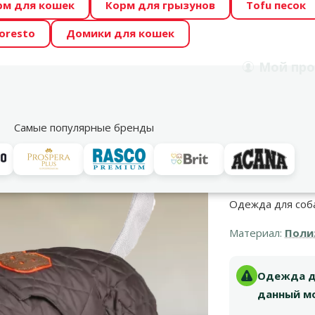
рм для кошек
Корм для грызунов
Tofu песок
 Zoo предлагает отличные цены на ТОП-овые корма! 🍖
oresto
Домики для кошек
DA ŪSAIŅI”! Возможно Твой питомец станет звездой 20
Мой
про
Поиск
рнет-магазин
Акции
Магазины
Услуги
Со
39
Самые популярные бренды
Одежда для собак 
Материал:
Поли
Одежда для
данный мо