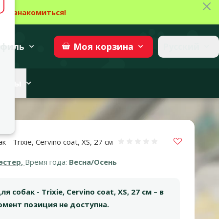
Зак
→
Ознакомиться!
27
→
Участвовать
superzoo.ch
филь
Русский
Моя
корзина
веты
Vložit do 
- Trixie, Cervino coat, XS, 27 cм
Оценка 0%
эстер,
Время года:
Весна/Осень
 собак - Trixie, Cervino coat, XS, 27 cм – в
мент позиция не доступна.