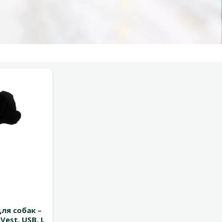
 0%
я собак –
Vest, USB, L