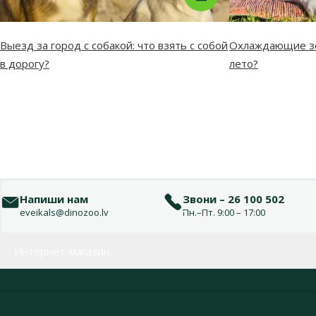
Выезд за город с собакой: что взять с собой
Охлаждающие зо
в дорогу?
лето?
Напиши нам
Звони – 26 100 502
eveikals@dinozoo.lv
Пн.–Пт. 9:00 – 17:00
Меню в футере
Интернет-магазин