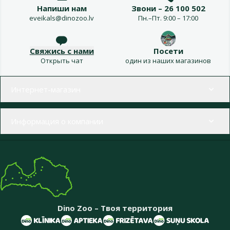
Напиши нам
Звони – 26 100 502
eveikals@dinozoo.lv
Пн.–Пт. 9:00 – 17:00
Свяжись с нами
Посети
Открыть чат
один из наших магазинов
Меню в футере
Интернет-магазин
Информация о компании
Dino Zoo – Твоя территория