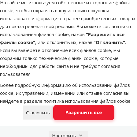
В наличии
На сайте мы используем собственные и сторонние файлы
В корзи
Бесплатная доставка
cookie, чтобы сохранять вашу историю покупок и
использовать информацию о ранее приобретенных товарах
для показа релевантной рекламы. Вы можете согласиться с
Другие подобные продукты
использованием файлов cookie, нажав
"Разрешить все
файлы cookie"
, или отклонить их, нажав
"Отклонить"
.
Аквариум – TETRA AquaArt LED 30 л, Crayfish, black
Описание
Параметры
Если вы выберете отклонение всех файлов cookie, мы
В начало страницы
сохраним только технические файлы cookie, которые
необходимы для работы сайта и не требуют согласия
superzoo.product.detail.content
Аквариум – TETRA AquaArt LED 30 л, Crayfish, black.
пользователя.
Стеклянный аквариум с основным оборудованием.
Более подробную информацию об использовании файлов
Аквариум подходит для рыб, ракообразных и растений;
cookie, их управлении, изменении или отзыве согласия вы
Благодаря встроенному светодиодному освещению,
найдете в разделе
политика использования файлов cookie
.
которое имеет два режима – дневное и ночное, вы сможете
наблюдать за происходящим и днем и ночью;
Разрешить все
Отклонить
В комплекте продукты по уходу за водой и корм для рыб;
Прочная крышка с удобным люком для кормления рыб;
Энергоэффективное светодиодное освещение.
Настроить