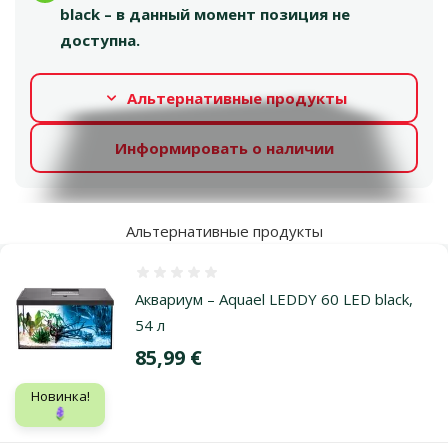
black – в данный момент позиция не
доступна.
Альтернативные продукты
Информировать о наличии
Альтернативные продукты
Оценка 0%
Аквариум – Aquael LEDDY 60 LED black,
54 л
Цена
85,99 €
Новинка!
🪻