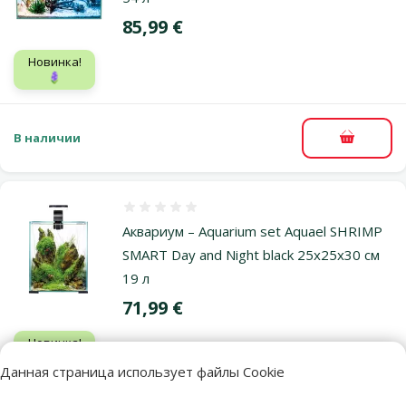
Цена
85,99 €
Новинка!
🪻
В наличии
В корзи
Оценка 0%
Аквариум – Aquarium set Aquael SHRIMP
SMART Day and Night black 25x25x30 см
19 л
Цена
71,99 €
Новинка!
🪻
Данная страница использует файлы Cookie