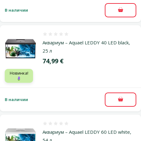
В наличии
В корзи
Оценка 0%
Аквариум – Aquael LEDDY 40 LED black,
25 л
Цена
74,99 €
Новинка!
🪻
В наличии
В корзи
Оценка 0%
Аквариум – Aquael LEDDY 60 LED white,
54 л