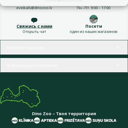
Напиши нам
Звони – 26 100 502
eveikals@dinozoo.lv
Пн.–Пт. 9:00 – 17:00
Свяжись с нами
Посети
Открыть чат
один из наших магазинов
Меню в футере
Интернет-магазин
Информация о компании
Dino Zoo – Твоя территория