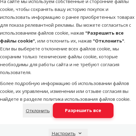
На сайте мы используем собственные и сторонние файлы
LATVIJAS PASTS почтовое
послезавтра
cookie, чтобы сохранять вашу историю покупок и
отделение
использовать информацию о ранее приобретенных товарах
для показа релевантной рекламы. Вы можете согласиться с
DPD Pickup tīkls
недоступен
использованием файлов cookie, нажав
"Разрешить все
файлы cookie"
, или отклонить их, нажав
"Отклонить"
.
Если вы выберете отклонение всех файлов cookie, мы
OMNIVA пакоматы
недоступен
сохраним только технические файлы cookie, которые
необходимы для работы сайта и не требуют согласия
пользователя.
Latvijas Pasts пакомат
недоступен
Более подробную информацию об использовании файлов
cookie, их управлении, изменении или отзыве согласия вы
найдете в разделе
политика использования файлов cookie
.
Добавить в корзину
Разрешить все
Отклонить
Настроить