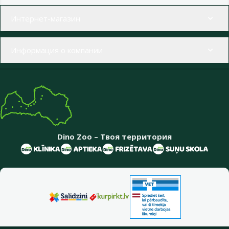
Меню в футере
Интернет-магазин
Информация о компании
Dino Zoo – Твоя территория