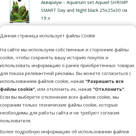
Аквариум – Aquarium set Aquael SHRIMP
SMART Day and Night black 25x25x30 см
19 л
Цена
71,99 €
Данная страница использует файлы Cookie
Новинка!
🪻
На сайте мы используем собственные и сторонние файлы
cookie, чтобы сохранять вашу историю покупок и
В наличии
использовать информацию о ранее приобретенных товарах
В корзи
Бесплатная доставка
для показа релевантной рекламы. Вы можете согласиться с
использованием файлов cookie, нажав
"Разрешить все
файлы cookie"
, или отклонить их, нажав
"Отклонить"
.
Другие подобные продукты
Если вы выберете отклонение всех файлов cookie, мы
сохраним только технические файлы cookie, которые
Аквариум - MARINA Basic, 60x30x30см (54л)
Описание
Параметры
необходимы для работы сайта и не требуют согласия
В начало страницы
пользователя.
Более подробную информацию об использовании файлов
superzoo.product.detail.content
Аквариум - MARINA Basic