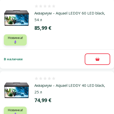
Оценка 0%
Аквариум – Aquael LEDDY 60 LED black,
54 л
Цена
85,99 €
Новинка!
🪻
В наличии
В корзи
Оценка 0%
Аквариум – Aquael LEDDY 40 LED black,
25 л
Цена
74,99 €
Новинка!