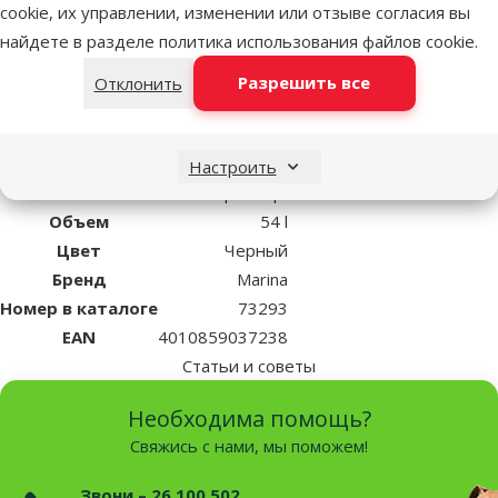
cookie, их управлении, изменении или отзыве согласия вы
Полностью оборудованный аквариум с крышкой. Набор
найдете в разделе
политика использования файлов cookie
.
включает в себя освещение, система фильтрации Jet 80 и
50W обогреватель.
Разрешить все
Отклонить
Размеры: 60 х 30 х 30 см
Объем аквариума - 54 литра
Настроить
Параметры
Объем
54 l
Цвет
Черный
Бренд
Marina
Номер в каталоге
73293
EAN
4010859037238
Статьи и советы
Необходима помощь?
Свяжись с нами, мы поможем!
Звони – 26 100 502