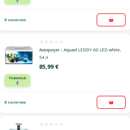
🪻
В наличии
В корзи
Оценка 0%
Аквариум – Aquael LEDDY 60 LED white,
54 л
Цена
85,99 €
Новинка!
🪻
В наличии
В корзи
Оценка 0%