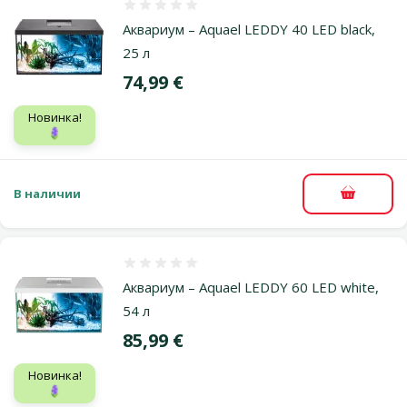
Оценка 0%
Аквариум – Aquael LEDDY 40 LED black,
25 л
Цена
74,99 €
Новинка!
🪻
В наличии
В корзи
Оценка 0%
Аквариум – Aquael LEDDY 60 LED white,
54 л
Цена
85,99 €
Новинка!
🪻