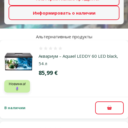
Информировать о наличии
Альтернативные продукты
Оценка 0%
Аквариум – Aquael LEDDY 60 LED black,
54 л
Цена
85,99 €
Новинка!
🪻
В наличии
В корзи