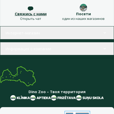
Свяжись с нами
Посети
Открыть чат
один из наших магазинов
Меню в футере
Интернет-магазин
Информация о компании
Dino Zoo – Твоя территория