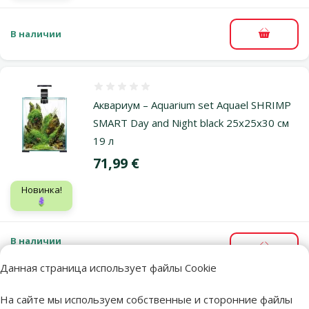
В наличии
В корзи
Оценка 0%
Аквариум – Aquarium set Aquael SHRIMP
SMART Day and Night black 25x25x30 см
19 л
Цена
71,99 €
Новинка!
🪻
В наличии
В корзи
Бесплатная доставка
Данная страница использует файлы Cookie
На сайте мы используем собственные и сторонние файлы