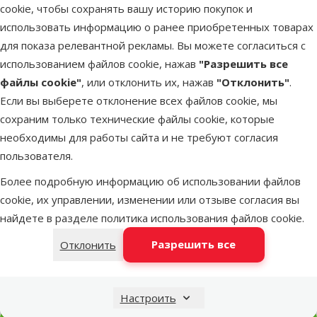
Другие подобные продукты
cookie, чтобы сохранять вашу историю покупок и
использовать информацию о ранее приобретенных товарах
Аквариум - Juwel Rekord 600 (черный)
Описание
Параметры
для показа релевантной рекламы. Вы можете согласиться с
В начало страницы
использованием файлов cookie, нажав
"Разрешить все
файлы cookie"
, или отклонить их, нажав
"Отклонить"
.
superzoo.product.detail.content
Аквариум - Juwel Rekord 600 (черный).
Если вы выберете отклонение всех файлов cookie, мы
Полностью оборудованный аквариум с крышкой и
сохраним только технические файлы cookie, которые
освещением, 2 х 24 Вт, система фильтров Bioflow 3.0 и 100W
необходимы для работы сайта и не требуют согласия
обогреватель. Аквариум тонко подчеркнет созданный Вами
пользователя.
подводный ландшафт.
Более подробную информацию об использовании файлов
cookie, их управлении, изменении или отзыве согласия вы
Параметры
найдете в разделе
политика использования файлов cookie
.
Объем
63 l
Цвет
Черный
Разрешить все
Отклонить
Бренд
Juwel
Номер в каталоге
72996
Настроить
Статьи и советы