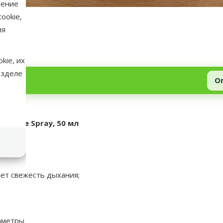
нение
ookie,
ия
kie, их
азделе
О
Hygiene Spray, 50 мл
ет свежесть дыхания;
аметры