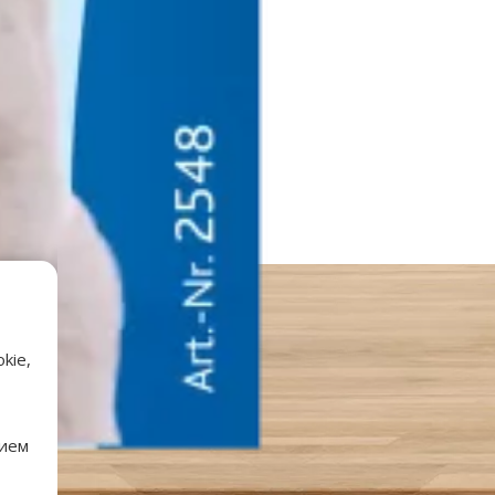
kie,
нием