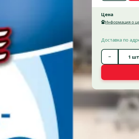
Цена
Информация о це
Доставка по адр
−
шт