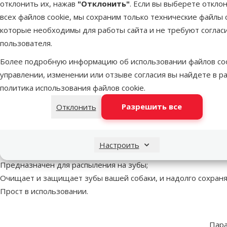
отклонить их, нажав
"Отклонить"
. Если вы выберете откло
всех файлов cookie, мы сохраним только технические файлы c
которые необходимы для работы сайта и не требуют соглас
пользователя.
Более подробную информацию об использовании файлов coo
управлении, изменении или отзыве согласия вы найдете в р
Средство по уходу за
Добавить в корзину
зубами для собак – TRIXIE
политика использования файлов cookie
.
Dental Hygiene Spray, 50 мл
Разрешить все
Отклонить
superzoo.product.detail.content
Средство по уходу за зубами для собак – TRIXIE Dental 
Спрей для гигиены полости рта.
Настроить
Подходит для собак;
Предназначен для распыления на зубы;
Очищает и защищает зубы вашей собаки, и надолго сохраня
Прост в использовании.
Пар