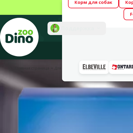
Корм для собак
Ко
Весь месяц Dino
F
Фотоконкурс “GA
Поддержка
Инте
Главная страница
Для собак
Уход и гигиена
Забота о з