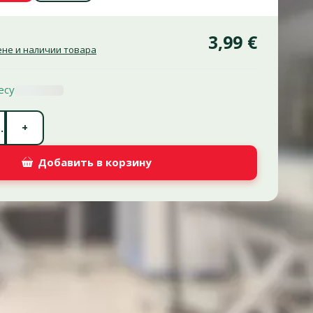
3,99 €
не и наличии товара
есу
Количество штук *
+
.
Добавить в корзину