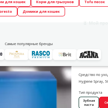
рм для кошек
Корм для грызунов
Tofu песок
 Zoo предлагает отличные цены на ТОП-овые корма! 🍖
oresto
Домики для кошек
DA ŪSAIŅI”! Возможно Твой питомец станет звездой 20
Мой
про
Поиск
рнет-магазин
Акции
Магазины
Услуги
Со
39
Самые популярные бренды
убах
Средства гигиены
TRIXIE Dental Hygiene Spray, 50 мл
Средство по уход
Hygiene Spray, 
Тип продукта
Зубная
С
паста