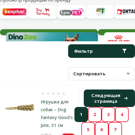
Текущие события
Параметрический фильтр
Выбранные фильтры
Продукты в категории Забота о зубах
Фильтр
Сортировать
Оценка 0%
Следующая
страница
Игрушка для
собак – Dog
1
2
3
4
Fantasy Good's
Jute, 31 см
5
6
7
Исходная цена
3,99 €