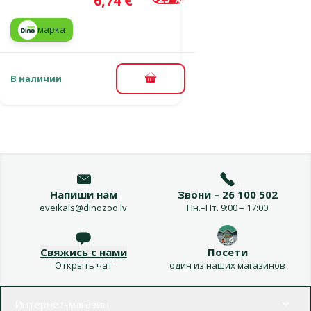
6,74 €
марка
В наличии
В корзину
Напиши нам
Звони – 26 100 502
eveikals@dinozoo.lv
Пн.–Пт. 9:00 – 17:00
Свяжись с нами
Посети
Открыть чат
один из наших магазинов
Меню в футере
Интернет-магазин