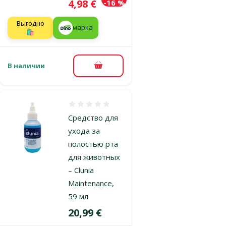
Цена
4,98 €
-16 %
Выгодно
марка
🛍️
В наличии
В корзину
Оценка 0%
Средство для
ухода за
полостью рта
для животных
– Clunia
Maintenance,
59 мл
Цена
20,99 €