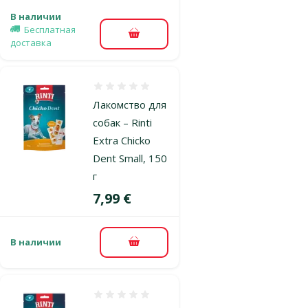
В наличии
Бесплатная
В корзину
доставка
Оценка 0%
Лакомство для
собак – Rinti
Extra Chicko
Dent Small, 150
г
Цена
7,99 €
В наличии
В корзину
Оценка 0%