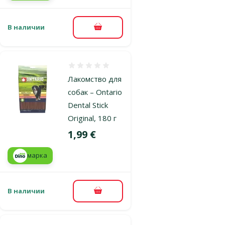
В наличии
В корзину
Оценка 0%
Лакомство для
собак – Ontario
Dental Stick
Original, 180 г
Цена
1,99 €
марка
В наличии
В корзину