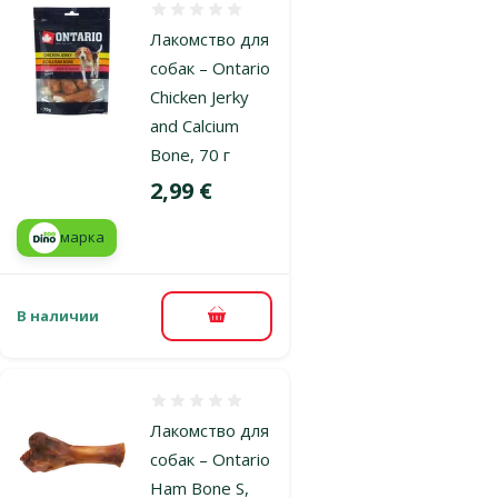
Оценка 0%
Лакомство для
собак – Ontario
Chicken Jerky
and Calcium
Bone, 70 г
Цена
2,99 €
марка
В наличии
В корзину
Оценка 0%
Лакомство для
собак – Ontario
Ham Bone S,