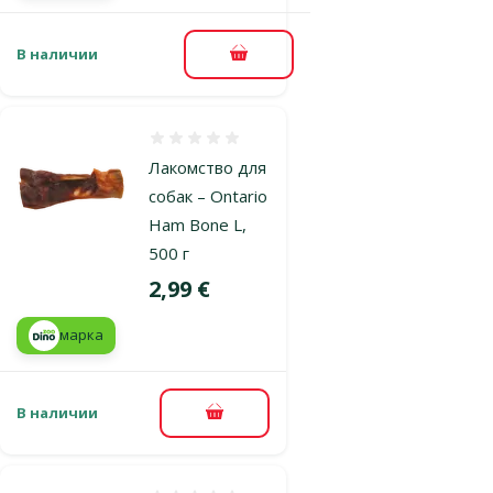
В наличии
В корзину
Оценка 0%
Лакомство для
собак – Ontario
Ham Bone L,
500 г
Цена
2,99 €
марка
В наличии
В корзину