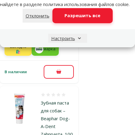
Away Dental
найдете в разделе
политика использования файлов cookie
.
Powder Dog
Разрешить все
Отклонить
and Cat, 80 г
Исходная цена
14,99 €
Скидка
Цена
11,98 €
-20 %
Настроить
Выгодно
марка
🛍️
В наличии
В корзину
Оценка 0%
Зубная паста
для собак –
Beaphar Dog-
A-Dent
Zahnpasta, 100