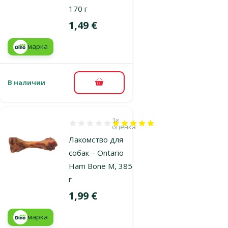
170 г
Цена
1,49 €
марка
В наличии
В корзину
1×
Оценка 100%, количество оценок: 1
оценка
Лакомство для
собак – Ontario
Ham Bone M, 385
г
Цена
1,99 €
марка