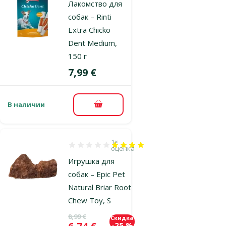
Лакомство для
собак – Rinti
Extra Chicko
Dent Medium,
150 г
Цена
7,99 €
В наличии
В корзину
1×
Оценка 80%, количество оценок: 1
оценка
Игрушка для
собак – Epic Pet
Natural Briar Root
Chew Toy, S
Исходная цена
8,99 €
Скидка
Цена
-25 %