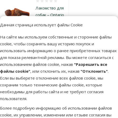
Оценка 0%
Лакомство для
собак – Ontario
Ham Bone
Данная страница использует файлы Cookie
Brochette, 300
г
На сайте мы используем собственные и сторонние файлы
Цена
1,99 €
cookie, чтобы сохранять вашу историю покупок и
использовать информацию о ранее приобретенных товарах
марка
для показа релевантной рекламы. Вы можете согласиться с
использованием файлов cookie, нажав
"Разрешить все
файлы cookie"
, или отклонить их, нажав
"Отклонить"
.
В наличии
В корзину
Если вы выберете отклонение всех файлов cookie, мы
сохраним только технические файлы cookie, которые
необходимы для работы сайта и не требуют согласия
Оценка 0%
пользователя.
Порошок для
чистки зубов –
Более подробную информацию об использовании файлов
Beaphar Plaque
cookie, их управлении, изменении или отзыве согласия вы