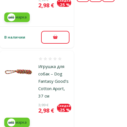
Скидка
Цена
2,98 €
-25 %
марка
В наличии
В корзину
Оценка 0%
Игрушка для
собак – Dog
Fantasy Good's
Cotton Aport,
37 см
Исходная цена
3,99 €
Скидка
Цена
2,98 €
-25 %
марка