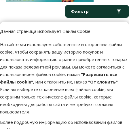
Параметрический фильтр
Выбранные фильтры
Продукты в категории Сачки для пруда
Фильтр
Данная страница использует файлы Cookie
Сортировать
На сайте мы используем собственные и сторонние файлы
Продукция не найдена
cookie, чтобы сохранять вашу историю покупок и
использовать информацию о ранее приобретенных товарах
для показа релевантной рекламы. Вы можете согласиться с
использованием файлов cookie, нажав
"Разрешить все
файлы cookie"
, или отклонить их, нажав
"Отклонить"
.
Напиши нам
Звони – 26 100 502
Если вы выберете отклонение всех файлов cookie, мы
eveikals@dinozoo.lv
Пн.–Пт. 9:00 – 17:00
сохраним только технические файлы cookie, которые
необходимы для работы сайта и не требуют согласия
пользователя.
Свяжись с нами
Посети
Открыть чат
один из наших магазинов
Более подробную информацию об использовании файлов