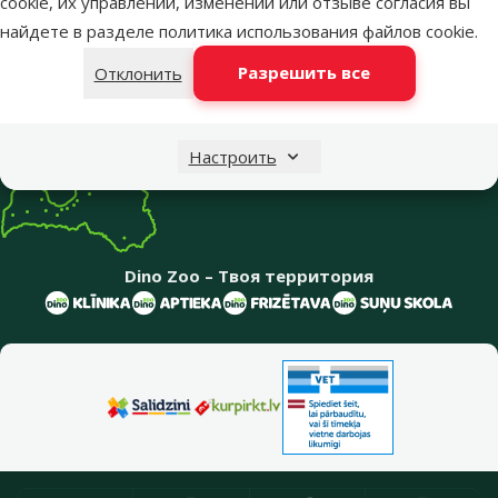
cookie, их управлении, изменении или отзыве согласия вы
Меню в футере
Интернет-магазин
найдете в разделе
политика использования файлов cookie
.
Разрешить все
Отклонить
Информация о компании
Настроить
Dino Zoo – Твоя территория