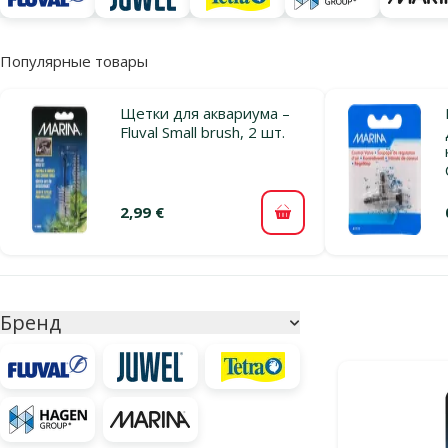
Популярные товары
Щетки для аквариума –
Fluval Small brush, 2 шт.
2,99 €
В корзину
Параметрический фильтр
Выбранные фи
Бренд
Продукты в кат