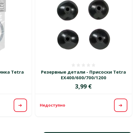
 0%
Оценка 0%
инка Tetra
Резервные детали - Присоски Tetra
EX400/600/700/1200
Цена
3,99 €
Недоступно
Посмотреть
Посм