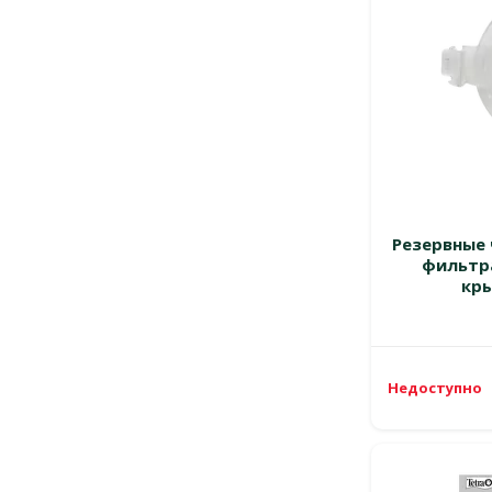
Резервные 
фильтра
кр
Недоступно