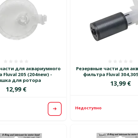
Оценка 0%
Оценка
части для аквариумного
Резервные части для ак
 Fluval 205 (204new) -
фильтра Fluval 304,305
ышка для ротора
Цена
13,99 €
Цена
12,99 €
Недоступно
Посмотреть