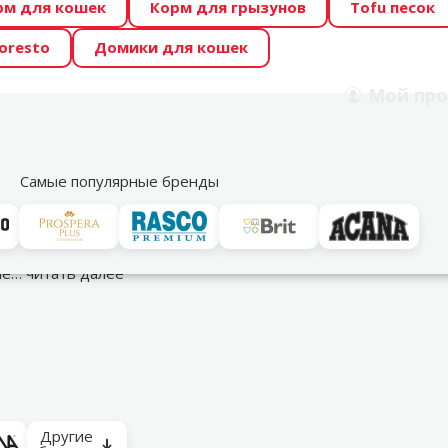
рм для кошек
Корм для грызунов
Tofu песок
 Zoo предлагает отличные цены на ТОП-овые корма! 🍖
oresto
Домики для кошек
DA ŪSAIŅI”! Возможно Твой питомец станет звездой 20
Мой
про
Поиск
рнет-магазин
Акции
Магазины
Услуги
Со
39
Самые популярные бренды
сные части
Запасные части и аксессуары
гие…
читать далее
Другие