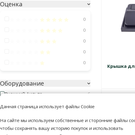
Оценка
Оценка 100%
0
Оценка 80%
0
Оценка 60%
0
Оценка 40%
0
Оценка 20%
0
Крышка для
Оборудование
Внешний фильтр
6
В наличии
Бесплатная
Внутренний фильтр
1
Данная страница использует файлы Cookie
Компрессор
1
На сайте мы используем собственные и сторонние файлы coo
чтобы сохранять вашу историю покупок и использовать