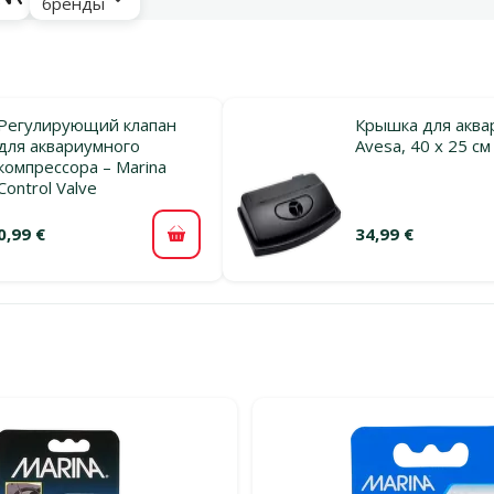
бренды
Регулирующий клапан
Крышка для аква
для аквариумного
Avesa, 40 x 25 см
компрессора – Marina
Control Valve
0,99 €
34,99 €
В корзину
льтры
егории Запасные части и аксессуары