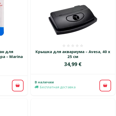
 0%
Оценка 0%
ан для
Крышка для аквариума – Avesa, 40 x
ра – Marina
25 см
Цена
34,99 €
В наличии
Бесплатная доставка
В ко
В корзину