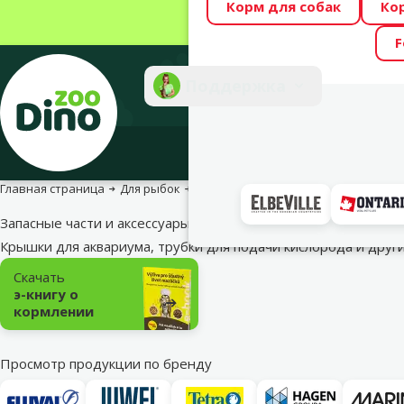
Корм для собак
Ко
Весь месяц Dino
F
Фотоконкурс “GA
Поддержка
Инте
Главная страница
Для рыбок
Аквариумное оборудование и запа
Запасные части и аксессуары
Крышки для аквариума, трубки для подачи кислорода и дру
Подкатегория
Скачать
э-книгу о
кормлении
Просмотр продукции по бренду