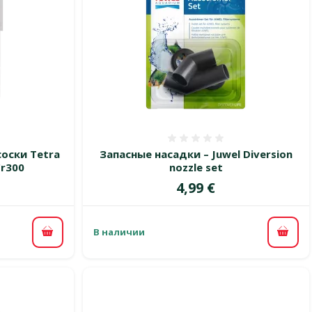
 0%
Оценка 0%
оски Tetra
Запасные насадки – Juwel Diversion
Cr300
nozzle set
Цена
4,99 €
В наличии
В корзину
В ко