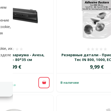
нием
нение
ookie,
ия
kie, их
Оценка 0%
Оценка
ля аквариума - Avesa,
Резервные детали - Прис
азделе
змеры - 80*35 см
Tec IN 800, 1000, E
Цена
Цена
99,99 €
9,99 €
В наличии
В корзину
 доставка