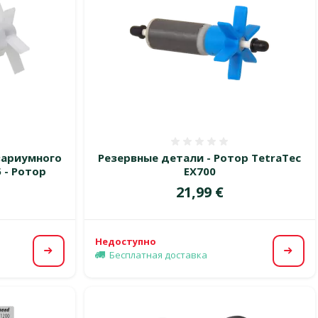
 0%
Оценка 0%
вариумного
Резервные детали - Ротор TetraTec
 - Ротор
EX700
Цена
21,99 €
Недоступно
Бесплатная доставка
Посмотреть
Посм