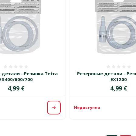
Оценка 0%
Оценка
 детали - Резинка Tetra
Резервные детали - Рез
EX400/600/700
EX1200
Цена
Цена
4,99 €
4,99 €
Недоступно
Посмотреть