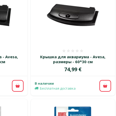
 0%
Оценка 0%
- Avesa,
Крышка для аквариума - Avesa,
 см
размеры - 60*30 см
Цена
74,99 €
В наличии
В корзину
В ко
Бесплатная доставка