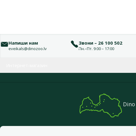
Напиши нам
Звони – 26 100 502
eveikals@dinozoo.lv
Пн.–Пт. 9:00 – 17:00
Меню в футере
Интернет-магазин
Dino