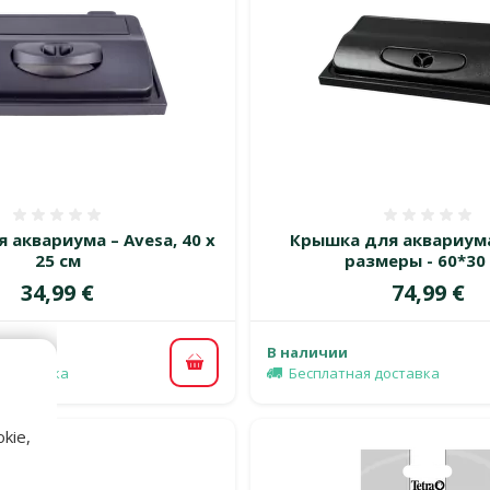
Оценка 0%
Оценка
 аквариума – Avesa, 40 x
Крышка для аквариума 
25 см
размеры - 60*30
Цена
Цена
34,99 €
74,99 €
В наличии
В корзину
 доставка
Бесплатная доставка
kie,