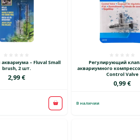
Оценка 0%
Оценка
аквариума – Fluval Small
Регулирующий клап
brush, 2 шт.
аквариумного компрессо
Control Valve
Цена
2,99 €
Цена
0,99 €
В наличии
В корзину