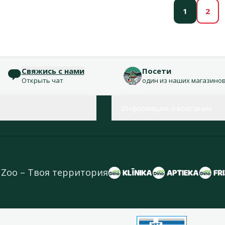
1
2
Свяжись с нами
Посети
Открыть чат
один из наших магазино
Информация о компании
 Zoo – Твоя территория