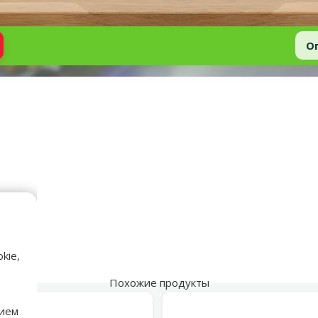
О
аметры
kie,
Похожие продукты
нием