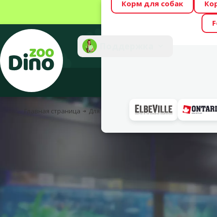
Корм для собак
Ко
Весь месяц Dino
F
Фотоконкурс “GA
Поддержка
Инте
Главная страница
Для рыбок
Аквариумное оборудование