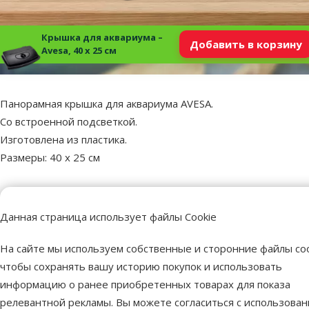
Крышка для аквариума –
Добавить в корзину
Avesa, 40 x 25 см
superzoo.product.detail.content
Панорамная крышка для аквариума AVESA.
Cо встроенной подсветкой.
Изготовлена из пластика.
Размеры: 40 x 25 cм
Пар
Данная страница использует файлы Cookie
Бренд
Avesa
Номер в каталоге
71222
На сайте мы используем собственные и сторонние файлы coo
EAN
5902250040254
чтобы сохранять вашу историю покупок и использовать
информацию о ранее приобретенных товарах для показа
релевантной рекламы. Вы можете согласиться с использова