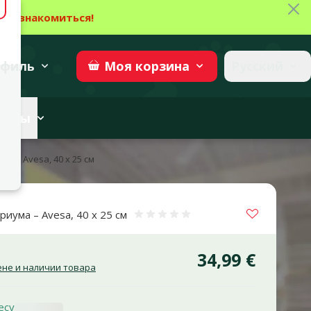
Зак
→
Ознакомиться!
27
→
Участвовать
superzoo.ch
филь
Русский
Моя
корзина
веты
umu
Avesa, 40 x 25 см
Vložit do 
риума – Avesa, 40 x 25 см
Оценка 0%
34,99 €
не и наличии товара
есу