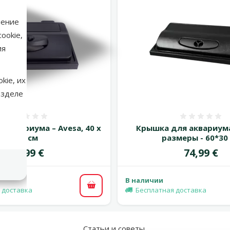
нение
ookie,
ия
kie, их
азделе
Оценка 0%
Оценка
 аквариума – Avesa, 40 x
Крышка для аквариума 
25 см
размеры - 60*30
Цена
Цена
34,99 €
74,99 €
В наличии
В корзину
 доставка
Бесплатная доставка
Статьи и советы