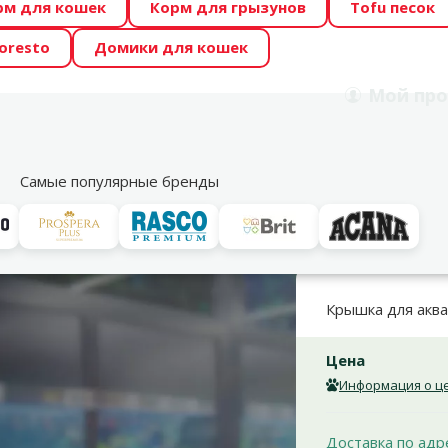
рм для кошек
Корм для грызунов
Tofu песок
 Zoo предлагает отличные цены на ТОП-овые корма! 🍖
oresto
Домики для кошек
DA ŪSAIŅI”! Возможно Твой питомец станет звездой 20
Мой
про
Поиск
рнет-магазин
Акции
Магазины
Услуги
Со
39
Самые популярные бренды
 и запасные части
Освещение для аквариума
Vāki ar apgaismoj
Крышка для аква
Цена
Информация о це
Доставка по адр