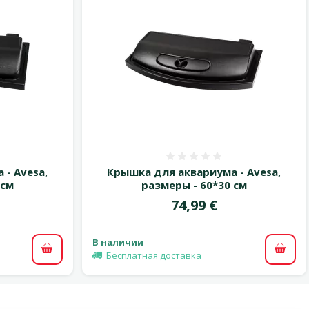
 0%
Оценка 0%
- Avesa,
Крышка для аквариума - Avesa,
 см
размеры - 60*30 см
Цена
74,99 €
В наличии
В корзину
В ко
Бесплатная доставка