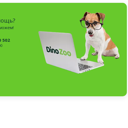
мощь?
оможем!
0 502
00