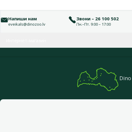
Напиши нам
Звони – 26 100 502
eveikals@dinozoo.lv
Пн.–Пт. 9:00 – 17:00
Меню в футере
Интернет-магазин
Dino