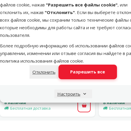
файлов cookie, нажав
"Разрешить все файлы cookie"
, или
отклонить их, нажав
"Отклонить"
. Если вы выберете откло
всех файлов cookie, мы сохраним только технические файлы c
которые необходимы для работы сайта и не требуют соглас
пользователя.
Более подробную информацию об использовании файлов coo
управлении, изменении или отзыве согласия вы найдете в р
политика использования файлов cookie
.
Оценка 0%
Разрешить все
Отклонить
Крышка для аквариума – Avesa, 40 x
Крышка для
25 см
Цена
34,99 €
Настроить
В наличии
В наличии
В корзину
Бесплатная доставка
Бесплатная