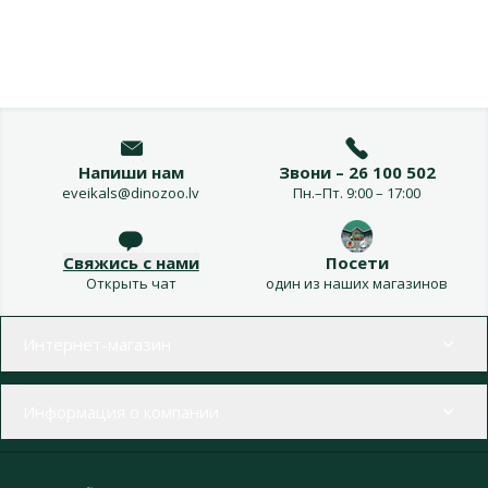
Напиши нам
Звони – 26 100 502
eveikals@dinozoo.lv
Пн.–Пт. 9:00 – 17:00
Свяжись с нами
Посети
Открыть чат
один из наших магазинов
Меню в футере
Интернет-магазин
Информация о компании