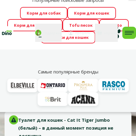
Популярные поисковые запросы
За
Весь месяц Dino Zoo предлагает отличные цены на
Корм для собак
Корм для кошек
ТОП-овые корма! 🍖
→
Ознакомиться!
Корм для грызунов
Tofu песок
Foresto
Фотоконкурс “GADA ŪSAIŅI”! Возможно Твой питомец
Мой
Моя
профиль
Поддержка
корзина
me
Домики для кошек
станет звездой 2027
→
Участвовать
По
Vl
Туалеты
Самые популярные бренды
Оценка 0%
Туалет для кошек - Cat It Tiger Jumbo (белый)
Материал:
Пластмасса
Туалет для кошек - Cat It Tiger Jumbo
(белый) – в данный момент позиция не
доступна.