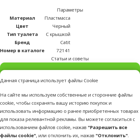
Параметры
Материал
Пластмасса
Цвет
Черный
Тип туалета
С крышкой
Бренд
Catit
Номер в каталоге
72141
Статьи и советы
Необходима помощь?
Данная страница использует файлы Cookie
Свяжись с нами, мы поможем!
На сайте мы используем собственные и сторонние файлы
Звони – 26 100 502
Пн.–Пт. 9:00 – 17:00
cookie, чтобы сохранять вашу историю покупок и
использовать информацию о ранее приобретенных товарах
Свяжись
по чату
для показа релевантной рекламы. Вы можете согласиться с
использованием файлов cookie, нажав
"Разрешить все
Свяжись
файлы cookie"
, или отклонить их, нажав
"Отклонить"
.
с магазином