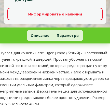
Информировать о наличии
Туалет для кошек - Cat It Tiger Jumbo (белый)
Описание
Параметры
В начало страницы
superzoo.product.detail.content
Туалет для кошек - CatIt Tiger Jumbo (белый) - Пластиковый
туалет с крышкой и дверцей. Простая уборная с высокой
нижней частью и системой, которая предотвращает утечку
мочи между верхней и нижней частью. Легко открывать и
закрывать раздвижные лапки через вращающуюся дверь со
сменным угольным фильтром, который сдерживает
неприятные запахи. Держатель мешка для использованной
подстилки предоставляет более простое удаление.Размер:
56 х 50х высота 48 см.