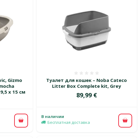
 0%
Оценка 0%
ic, Gizmo
Туалет для кошек – Noba Cateco
 mocha
Litter Box Complete kit, Grey
9,5 x 15 см
Цена
89,99 €
В наличии
Бесплатная доставка
В ко
В корзину