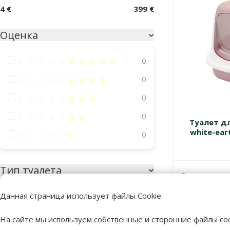
4 €
399 €
Оценка
Оценка 100%
0
Оценка 80%
0
Оценка 60%
0
Оценка 40%
0
Туалет дл
white-eart
Оценка 20%
0
Тип туалета
В наличии
Бесплатная
С крышкой
17
Данная страница использует файлы Cookie
Без крышки
19
На сайте мы используем собственные и сторонние файлы coo
Угловой
4