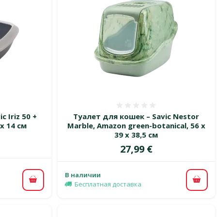
 0%
Оценка 0%
 Iriz 50 +
Туалет для кошек – Savic Nestor
 x 14 см
Marble, Amazon green-botanical, 56 x
39 x 38,5 см
Цена
27,99 €
В наличии
В корзину
В ко
Бесплатная доставка