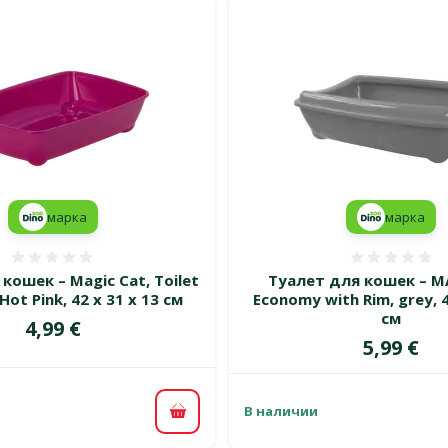
марка
марка
Оценка 0%
Оценка
кошек – Magic Cat, Toilet
Туалет для кошек – M
ot Pink, 42 х 31 х 13 см
Economy with Rim, grey, 4
см
Цена
4,99 €
Цена
5,99 €
В наличии
В корзину