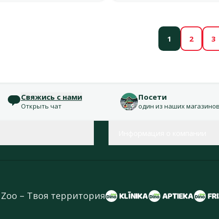
1
2
3
Свяжись с нами
Посети
Открыть чат
один из наших магазино
Информация о компании
 Zoo – Твоя территория