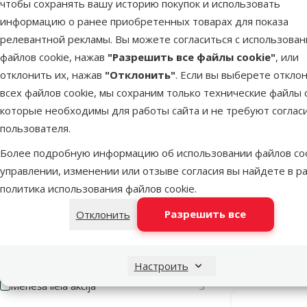
чтобы сохранять вашу историю покупок и использовать
Автоматический
1
информацию о ранее приобретенных товарах для показа
релевантной рекламы. Вы можете согласиться с использова
Длина
файлов cookie, нажав
"Разрешить все файлы cookie"
, или
отклонить их, нажав
"Отклонить"
. Если вы выберете откло
всех файлов cookie, мы сохраним только технические файлы c
которые необходимы для работы сайта и не требуют соглас
40cm
75cm
пользователя.
Более подробную информацию об использовании файлов coo
Ширина
Туалет для
управлении, изменении или отзыве согласия вы найдете в р
rim, cool
политика использования файлов cookie
.
Разрешить все
Отклонить
30cm
56cm
В наличии
Особые предложения
Настроить
Mēneša lielā akcija
3