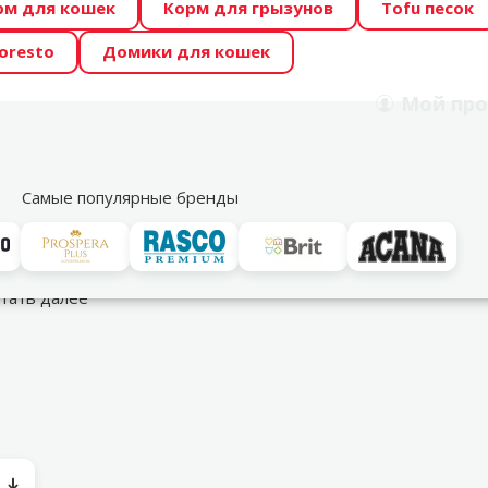
рм для кошек
Корм для грызунов
Tofu песок
 Zoo предлагает отличные цены на ТОП-овые корма! 🍖
oresto
Домики для кошек
DA ŪSAIŅI”! Возможно Твой питомец станет звездой 20
Мой
про
Поиск
рнет-магазин
Акции
Магазины
Услуги
Со
39
Самые популярные бренды
уары
Туалеты
тать далее