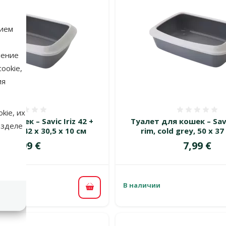
нием
нение
ookie,
ия
Оценка 0%
Оценка
kie, их
 кошек – Savic Iriz 42 +
Туалет для кошек – Savic
азделе
 grey, 42 x 30,5 x 10 см
rim, cold grey, 50 x 37
Цена
Цена
5,99 €
7,99 €
В наличии
В корзину