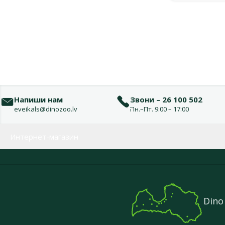
Напиши нам
Звони – 26 100 502
eveikals@dinozoo.lv
Пн.–Пт. 9:00 – 17:00
Меню в футере
Интернет-магазин
Dino