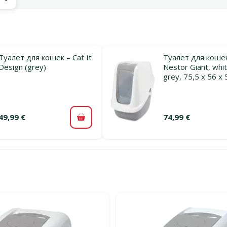
ы
Туалет для кошек – Cat It
Туалет для кошек
Design (grey)
Nestor Giant, whi
grey, 75,5 x 56 x 
49,99 €
74,99 €
В корзину
льтры
тегории Туалеты для котов