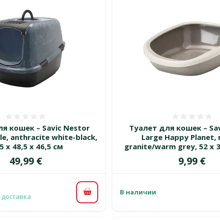
Оценка 0%
Оценка
я кошек – Savic Nestor
Туалет для кошек – Sav
e, anthracite white-black,
Large Happy Planet,
5 x 48,5 x 46,5 см
granite/warm grey, 52 x 3
Цена
Цена
49,99 €
9,99 €
В наличии
В корзину
 доставка