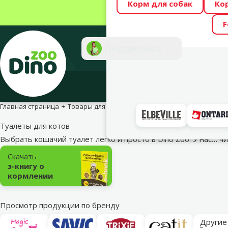
Корм для собак
Ко
Весь месяц Dino
F
Фотоконкурс “GA
Поддержка
Инте
Главная страница
Товары для кошек
Туалеты, лопатки и аксесс
Туалеты для котов
Выбрать кошачий туалет легко и просто в Dino Zoo. У нас…
чи
Подкатегория
Скачать
э-книгу о
кормлении
Просмотр продукции по бренду
Другие