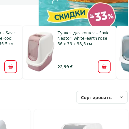
 – Savic
Туалет для кошек – Savic
te-cool
Nestor, white-earth rose,
55,5 см
56 x 39 x 38,5 см
22,99 €
В корзину
В корзину
Сортировать