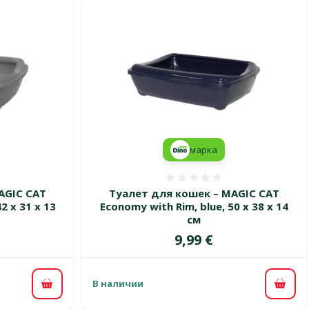
марка
 0%
Оценка 0%
AGIC CAT
Туалет для кошек – MAGIC CAT
2 x 31 x 13
Economy with Rim, blue, 50 x 38 x 14
см
Цена
9,99 €
В наличии
В корзину
В ко