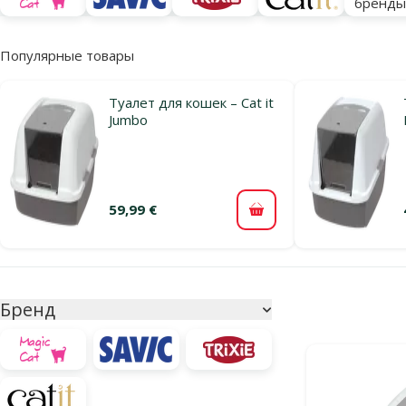
бренд
Популярные товары
Туалет для кошек – Cat it
Jumbo
59,99 €
В корзину
Параметрический фильтр
Выбранные фи
Бренд
Продукты в ка