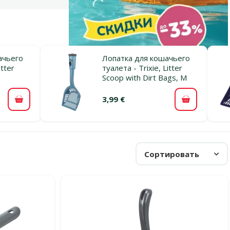
ачьего
Лопатка для кошачьего
itter
туалета - Trixie, Litter
Scoop with Dirt Bags, M
3,99 €
В корзину
В корзину
Сортировать