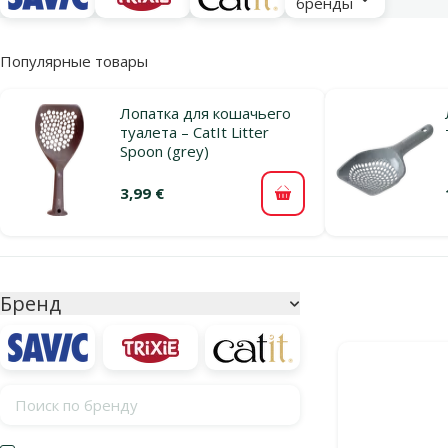
бренды
Популярные товары
Лопатка для кошачьего
туалета – CatIt Litter
Spoon (grey)
3,99 €
В корзину
Параметрический фильтр
Выбранные фи
Бренд
Продукты в ка
Поиск по бренду