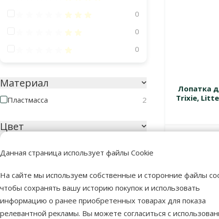
Оценка 60%
0
Оценка 40%
0
Оценка 20%
0
Материал
Лопатка д
Trixie, Lit
Пластмасса
2
Цвет
В наличии
Данная страница использует файлы Cookie
На сайте мы используем собственные и сторонние файлы coo
Разноцветный
чтобы сохранять вашу историю покупок и использовать
информацию о ранее приобретенных товарах для показа
Особые предложения
релевантной рекламы. Вы можете согласиться с использова