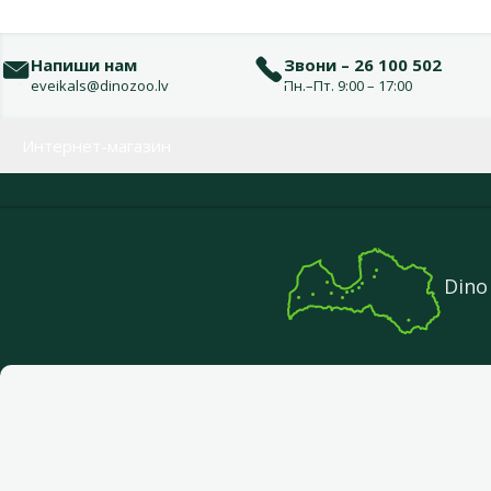
Напиши нам
Звони – 26 100 502
eveikals@dinozoo.lv
Пн.–Пт. 9:00 – 17:00
Меню в футере
Интернет-магазин
Dino