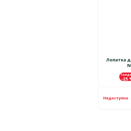
Лопатка д
N
Скид
-25
Недоступно