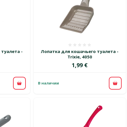
 0%
Оценка 0%
 туалета -
Лопатка для кошачьего туалета -
Trixie, 4050
Цена
1,99 €
В наличии
В корзину
В ко