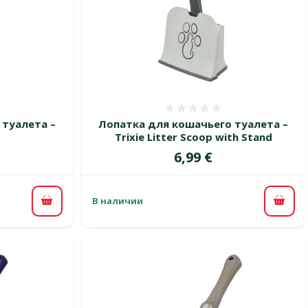
 0%
Оценка 0%
 туалета –
Лопатка для кошачьего туалета –
Trixie Litter Scoop with Stand
Цена
6,99 €
В наличии
В корзину
В ко