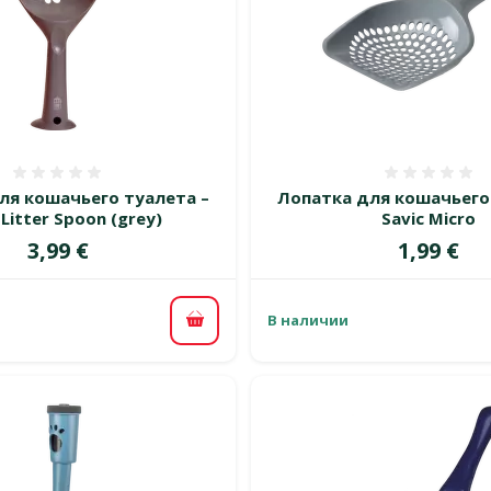
Оценка 0%
Оценка
ля кошачьего туалета –
Лопатка для кошачьего
 Litter Spoon (grey)
Savic Micro
Цена
Цена
3,99 €
1,99 €
В наличии
В корзину