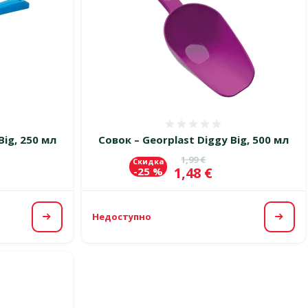
 0%
Оценка 0%
Big, 250 мл
Совок – Georplast Diggy Big, 500 мл
цена
Исходная цена
1,99 €
Скидка
Цена
1,48 €
-25 %
Недоступно
Посмотреть
Посм