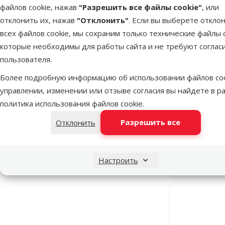
Mēneša lielā akcija
3
файлов cookie, нажав
"Разрешить все файлы cookie"
, или
отклонить их, нажав
"Отклонить"
. Если вы выберете откло
всех файлов cookie, мы сохраним только технические файлы c
которые необходимы для работы сайта и не требуют соглас
пользователя.
Более подробную информацию об использовании файлов coo
управлении, изменении или отзыве согласия вы найдете в р
Лопатка д
Trixie Litte
политика использования файлов cookie
.
Разрешить все
Отклонить
В наличии
Настроить