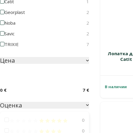
Catit
1
Georplast
2
Noba
2
Savic
2
TRIXIE
7
Лопатка д
CatIt
Цена
В наличии
0 €
7 €
Оценка
Оценка 100%
0
Оценка 80%
0