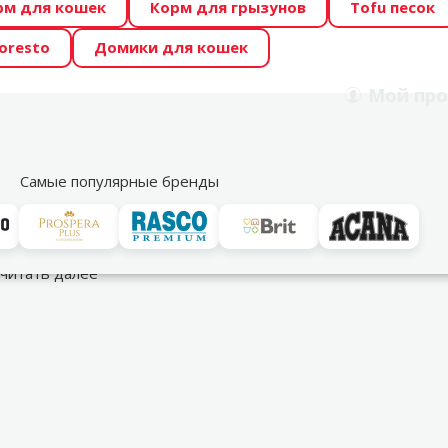
рм для кошек
Корм для грызунов
Tofu песок
 Zoo предлагает отличные цены на ТОП-овые корма! 🍖
oresto
Домики для кошек
DA ŪSAIŅI”! Возможно Твой питомец станет звездой 20
Мой
про
Поиск
рнет-магазин
Акции
Магазины
Услуги
Со
39
Самые популярные бренды
уары
Совки
читать далее