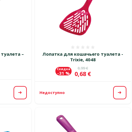
 0%
Оценка 0%
 туалета –
Лопатка для кошачьего туалета -
Trixie, 4048
Исходная цена
0,99 €
Скидка
Цена
0,68 €
-31 %
Недоступно
Посмотреть
Посм