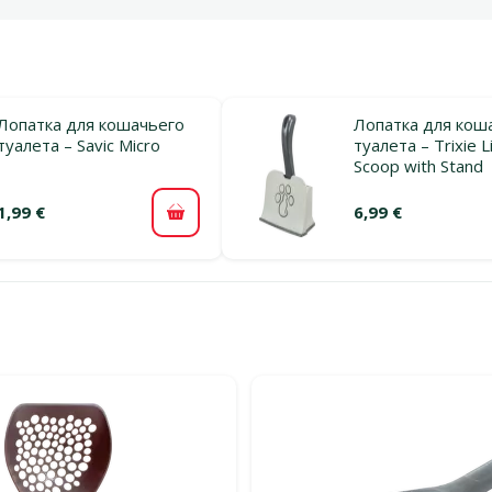
Лопатка для кошачьего
Лопатка для кош
туалета – Savic Micro
туалета – Trixie L
Scoop with Stand
1,99 €
6,99 €
В корзину
льтры
тегории Лопатки для кошачьего туалета