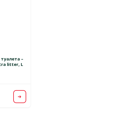
 0%
 туалета –
ra litter, L
Посмотреть