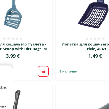
Оценка 0%
Оценка
ля кошачьего туалета -
Лопатка для кошачьего
ter Scoop with Dirt Bags, M
Trixie, 4049
Цена
Цена
3,99 €
1,49 €
В наличии
В корзину
kie,
нием