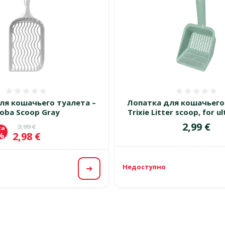
Оценка 0%
Оценка
ля кошачьего туалета –
Лопатка для кошачьего
oba Scoop Gray
Trixie Litter scoop, for ult
Цена
2,99 €
Исходная цена
3,99 €
ка
Цена
2,98 €
 %
Недоступно
Посмотреть