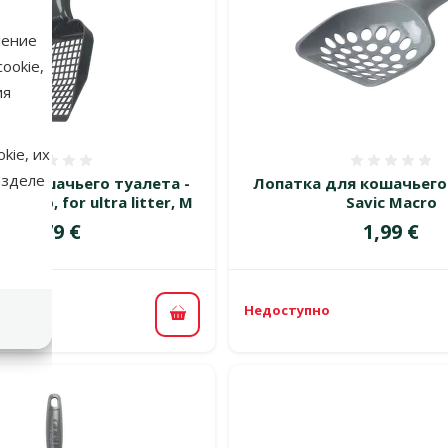
нение
ookie,
ия
kie, их
Оценка 0%
Оценка
азделе
ля кошачьего туалета -
Лопатка для кошачьего
r scoop, for ultra litter, M
Savic Macro
Цена
Цена
1,79 €
1,99 €
Недоступно
В корзину