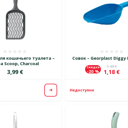
Оценка 0%
Оценка
ля кошачьего туалета –
Совок – Georplast Diggy 
a Scoop, Charcoal
Исходная 
1,49 €
Скидка
Цена
Цена
3,99 €
1,18 €
-20 %
Недоступно
Посмотреть