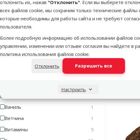
отклонить их, нажав
"Отклонить"
. Если вы выберете откло
всех файлов cookie, мы сохраним только технические файлы c
Состав и вкус
которые необходимы для работы сайта и не требуют соглас
Фильтровать по: состав и вкус
пользователя.
Более подробную информацию об использовании файлов coo
Ананас
1
управлении, изменении или отзыве согласия вы найдете в р
Лакомств
Банан
1
политика использования файлов cookie
.
сушены
Баранина
18
Разрешить все
Отклонить
Беззерновой
2
Бекон
1
В наличии
Настроить
Бобы рожкового дерева
1
Ваниль
1
Ветчина
1
Витамины
5