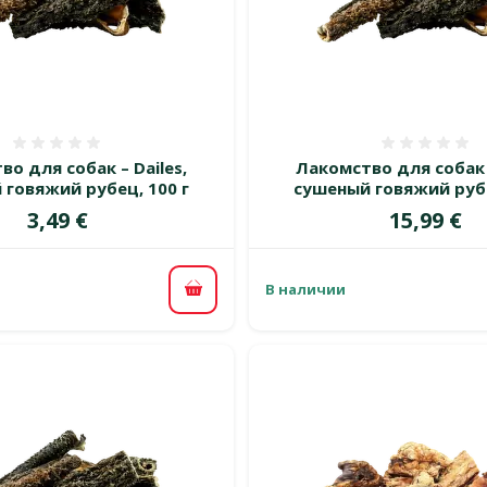
Оценка 0%
Оценка
о для собак – Dailes,
Лакомство для собак –
 говяжий рубец, 100 г
сушеный говяжий рубе
Цена
Цена
3,49 €
15,99 €
В наличии
В корзину