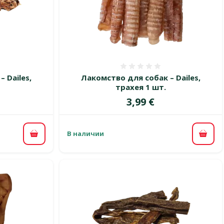
 0%
Оценка 0%
 Dailes,
Лакомство для собак – Dailes,
трахея 1 шт.
Цена
3,99 €
В наличии
В корзину
В ко