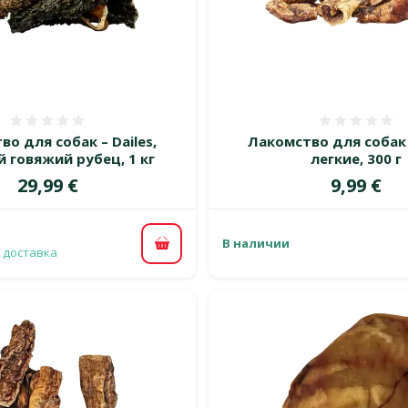
Оценка 0%
Оценка
о для собак – Dailes,
Лакомство для собак –
 говяжий рубец, 1 кг
легкие, 300 г
Цена
Цена
29,99 €
9,99 €
В наличии
В корзину
 доставка