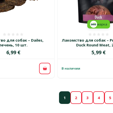
марка
Оценка 0%
Оценка
о для собак – Dailes,
Лакомство для собак – Pr
печень, 10 шт.
Duck Round Meat, 2
Цена
Цена
6,99 €
5,99 €
В наличии
В корзину
1
2
3
4
5