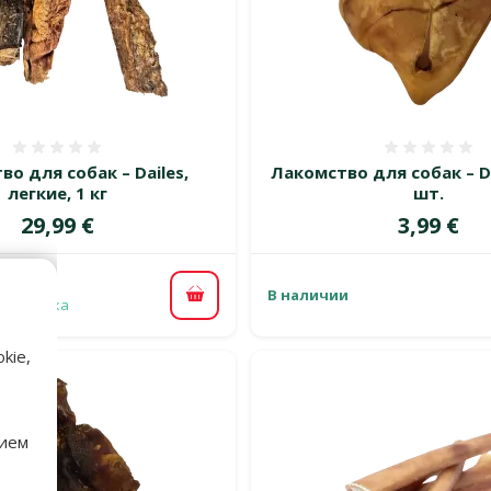
Оценка 0%
Оценка
о для собак – Dailes,
Лакомство для собак – Dai
легкие, 1 кг
шт.
Цена
Цена
29,99 €
3,99 €
В наличии
В корзину
 доставка
kie,
нием