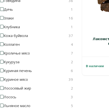
Говядина
38
Дичь
1
Злаки
16
Клубника
1
Кожа буйвола
37
Лакомств
Коллаген
4
Кроличье мясо
7
Кукуруза
2
В наличии
Куриная печень
6
Куриное мясо
39
Лососевый жир
2
Лосось
3
Льняное масло
5