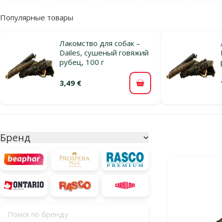
Популярные товары
Лакомство для собак –
Dailes, сушеный говяжий
рубец, 100 г
3,49 €
В корзину
Параметрический фильтр
Выбранные фи
Бренд
Продукты в ка
Поиск по бренду