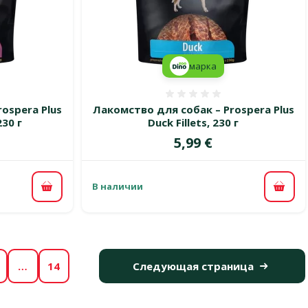
марка
 0%
Оценка 0%
ospera Plus
Лакомство для собак – Prospera Plus
30 г
Duck Fillets, 230 г
Цена
5,99 €
В наличии
В корзину
В ко
…
14
Следующая страница