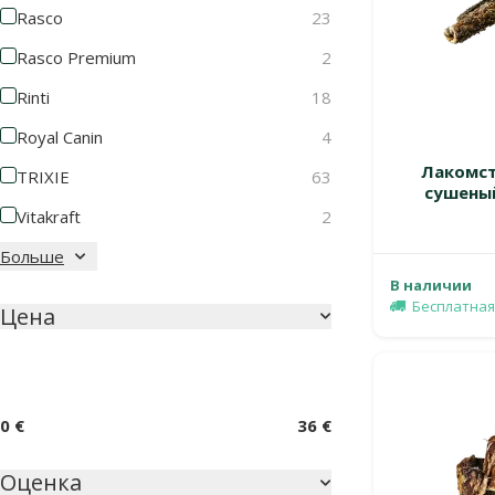
Rasco
23
Rasco Premium
2
Rinti
18
Royal Canin
4
Лакомств
TRIXIE
63
сушеный
Vitakraft
2
Больше
В наличии
Бесплатная
Цена
0 €
36 €
Оценка