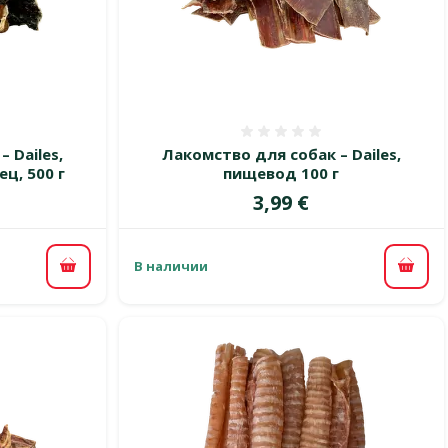
 0%
Оценка 0%
 Dailes,
Лакомство для собак – Dailes,
ц, 500 г
пищевод 100 г
Цена
3,99 €
В наличии
В корзину
В ко