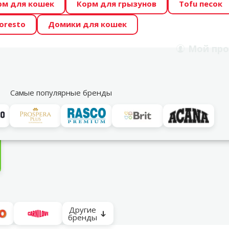
рм для кошек
Корм для грызунов
Tofu песок
 Zoo предлагает отличные цены на ТОП-овые корма! 🍖
oresto
Домики для кошек
DA ŪSAIŅI”! Возможно Твой питомец станет звездой 20
Мой
про
Поиск
рнет-магазин
Акции
Магазины
Услуги
Со
39
Самые популярные бренды
собак
Для пожилых собак
Другие
бренды