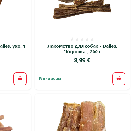
 0%
Оценка 0%
les, ухо, 1
Лакомство для собак – Dailes,
"Коровка", 200 г
Цена
8,99 €
В наличии
В корзину
В ко