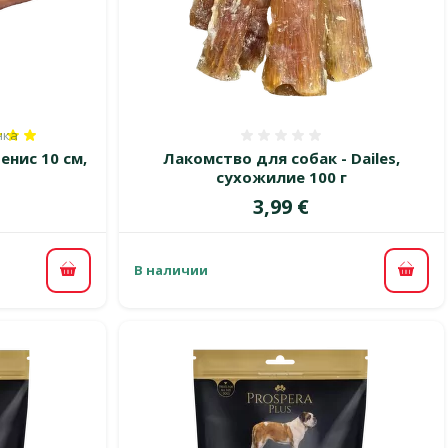
нка
100%, количество оценок: 1
Оценка 0%
енис 10 см,
Лакомство для собак - Dailes,
сухожилие 100 г
Цена
3,99 €
В наличии
В корзину
В ко