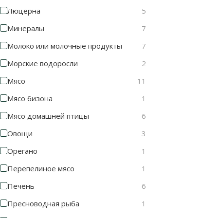
Люцерна
5
Минералы
7
Молоко или молочные продукты
7
Морские водоросли
2
Мясо
11
Мясо бизона
1
Мясо домашней птицы
6
Овощи
3
Орегано
1
Перепелиное мясо
1
Печень
6
Пресноводная рыба
1