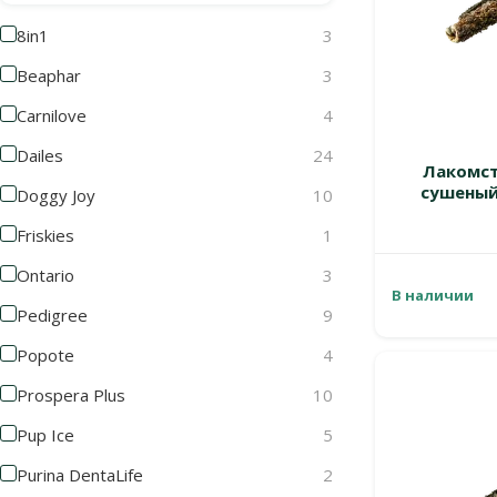
8in1
3
Beaphar
3
Carnilove
4
Dailes
24
Лакомств
сушеный
Doggy Joy
10
Friskies
1
Ontario
3
В наличии
Pedigree
9
Popote
4
Prospera Plus
10
Pup Ice
5
Purina DentaLife
2