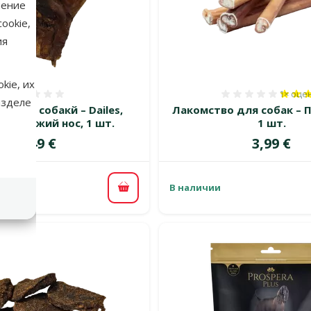
нение
ookie,
ия
kie, их
1×
оце
Оценка 0%
Оценка 
азделе
о для собакй – Dailes,
Лакомство для собак – П
й говяжий нос, 1 шт.
1 шт.
Цена
Цена
2,49 €
3,99 €
В наличии
В корзину