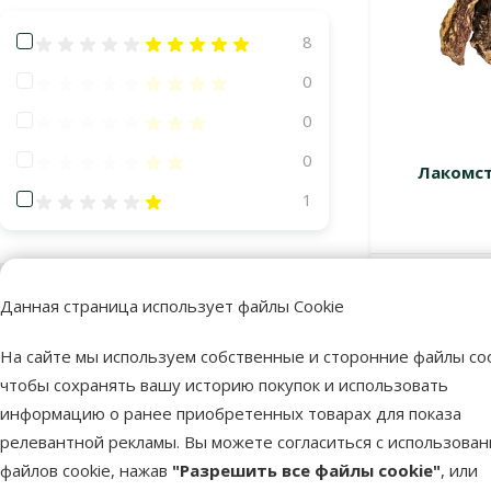
Оценка 100%
8
Оценка 80%
0
Оценка 60%
0
Оценка 40%
0
Лакомств
Оценка 20%
1
Размер собаки
В наличии
Данная страница использует файлы Cookie
Бесплатная
Миниатюрная
133
Маленькая
184
На сайте мы используем собственные и сторонние файлы coo
чтобы сохранять вашу историю покупок и использовать
Средняя
179
информацию о ранее приобретенных товарах для показа
Большая
157
релевантной рекламы. Вы можете согласиться с использова
файлов cookie, нажав
"Разрешить все файлы cookie"
, или
Гигантская
143