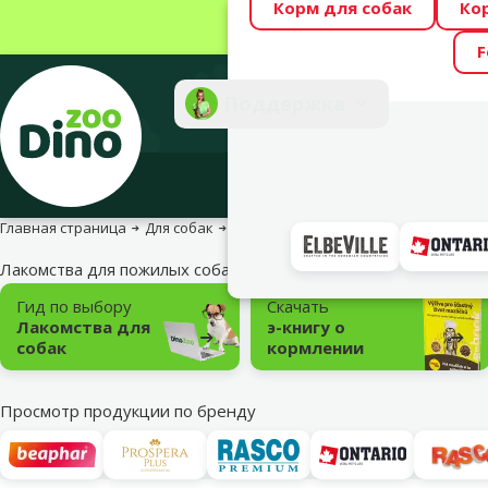
Корм для собак
Ко
Весь месяц Dino
F
Фотоконкурс “GA
Поддержка
Инте
Главная страница
Для собак
Корм и лакомства
Лакомства для 
Лакомства для пожилых собак
Подкатегория
Гид по выбору
Скачать
Лакомства для
э-книгу о
собак
кормлении
Просмотр продукции по бренду