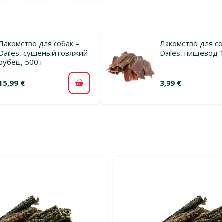
Лакомство для собак –
Лакомство для со
Dailes, сушеный говяжий
Dailes, пищевод 
рубец, 500 г
15,99 €
3,99 €
В корзину
льтры
тегории Лакомства для пожилых собак