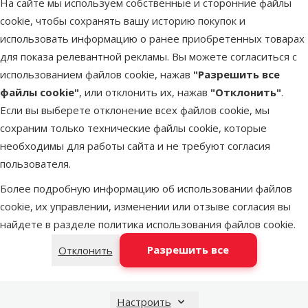
На сайте мы используем собственные и сторонние файлы
Latvijas Pasts пакомат
недоступен
cookie, чтобы сохранять вашу историю покупок и
использовать информацию о ранее приобретенных товарах
для показа релевантной рекламы. Вы можете согласиться с
DPD Pickup tīkls
недоступен
использованием файлов cookie, нажав
"Разрешить все
файлы cookie"
, или отклонить их, нажав
"Отклонить"
.
Если вы выберете отклонение всех файлов cookie, мы
LATVIJAS PASTS почтовое
недоступен
сохраним только технические файлы cookie, которые
отделение
необходимы для работы сайта и не требуют согласия
пользователя.
OMNIVA пакоматы
недоступен
Более подробную информацию об использовании файлов
cookie, их управлении, изменении или отзыве согласия вы
найдете в разделе
политика использования файлов cookie
.
Добавить в корзину
Разрешить все
Отклонить
Настроить