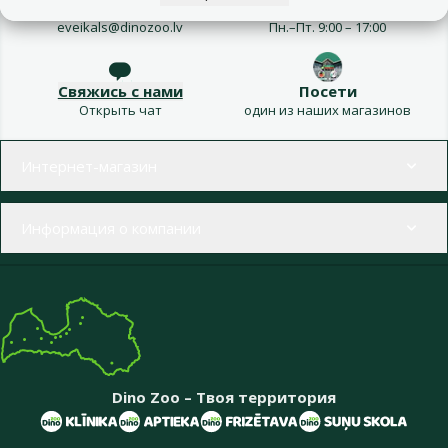
Напиши нам
Звони – 26 100 502
eveikals@dinozoo.lv
Пн.–Пт. 9:00 – 17:00
Свяжись с нами
Посети
Открыть чат
один из наших магазинов
Меню в футере
Интернет-магазин
Информация о компании
Dino Zoo – Твоя территория