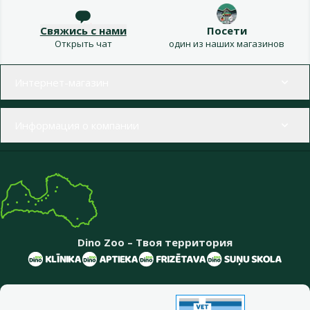
Свяжись с нами
Посети
Открыть чат
один из наших магазинов
Меню в футере
Интернет-магазин
Информация о компании
Dino Zoo – Твоя территория