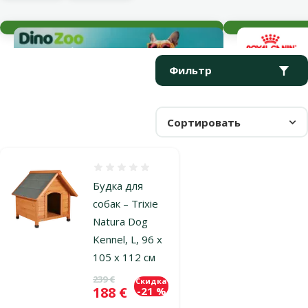
Текущие события
Параметрический фильтр
Выбранные фильтры
Продукты в категории Будки для собак
Фильтр
Сортировать
Оценка 0%
Будка для
собак – Trixie
Natura Dog
Kennel, L, 96 x
105 x 112 см
Исходная цена
239 €
Скидка
Цена
188 €
-21 %