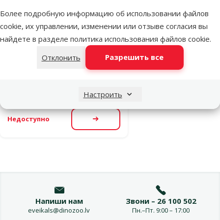
Дверь для
Более подробную информацию об использовании файлов
собачьей
cookie, их управлении, изменении или отзыве согласия вы
будки – TRIXIE
найдете в разделе
политика использования файлов cookie
.
Door Dog
Разрешить все
Отклонить
Kennel, 33 x 44
см
Цена
11,99 €
Настроить
Недоступно
Посмотреть
Напиши нам
Звони – 26 100 502
eveikals@dinozoo.lv
Пн.–Пт. 9:00 – 17:00