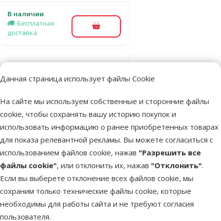
В наличии
Бесплатная
В корзину
доставка
Оценка 0%
Будка для
Данная страница использует файлы Cookie
собак – MPS2,
На сайте мы используем собственные и сторонние файлы
Baraka Medium,
cookie, чтобы сохранять вашу историю покупок и
93 x 73 x 60 см
использовать информацию о ранее приобретенных товарах
Исходная цена
109 €
Скидка
Цена
79,98 €
-26 %
для показа релевантной рекламы. Вы можете согласиться с
использованием файлов cookie, нажав
"Разрешить все
файлы cookie"
, или отклонить их, нажав
"Отклонить"
.
Недоступно
Бесплатная
Если вы выберете отклонение всех файлов cookie, мы
Посмотреть
доставка
сохраним только технические файлы cookie, которые
необходимы для работы сайта и не требуют согласия
пользователя.
Оценка 0%