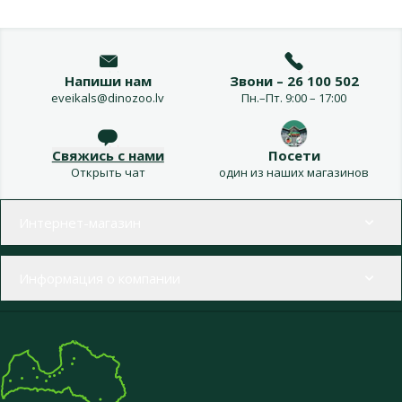
Напиши нам
Звони – 26 100 502
eveikals@dinozoo.lv
Пн.–Пт. 9:00 – 17:00
Свяжись с нами
Посети
Открыть чат
один из наших магазинов
Меню в футере
Интернет-магазин
Информация о компании