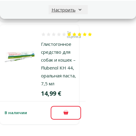
В наличии
Бесплатная
Настроить
В корзину
доставка
1×
Оценка 100%, количество оценок: 1
оценка
Глистогонное
средство для
собак и кошек –
Flubenol KH 44,
оральная паста,
7,5 мл
Цена
14,99 €
В наличии
В корзину