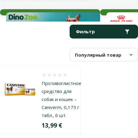
Текущие события
Параметрический фильтр
Выбранные фильтры
Продукты в категории Противоглистные средства для собак
Фильтр
Популярный товар
Оценка 0%
Противоглистное
средство для
собак и кошек –
Caniverm, 0,175 г
табл., 6 шт.
Цена
13,99 €