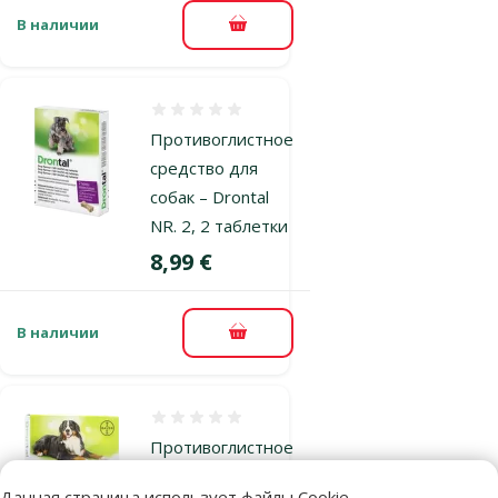
В наличии
В корзину
Оценка 0%
Противоглистное
средство для
собак – Drontal
NR. 2, 2 таблетки
Цена
8,99 €
В наличии
В корзину
Оценка 0%
Противоглистное
средство для
Данная страница использует файлы Cookie