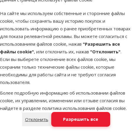
крупных собак –
Drontal + 35 кг, 2
На сайте мы используем собственные и сторонние файлы
таблетки
cookie, чтобы сохранять вашу историю покупок и
Цена
21,99 €
использовать информацию о ранее приобретенных товарах
для показа релевантной рекламы. Вы можете согласиться с
В наличии
использованием файлов cookie, нажав
"Разрешить все
Бесплатная
В корзину
файлы cookie"
, или отклонить их, нажав
"Отклонить"
.
доставка
Если вы выберете отклонение всех файлов cookie, мы
сохраним только технические файлы cookie, которые
Оценка 0%
необходимы для работы сайта и не требуют согласия
Противоглистное
пользователя.
средство для
Более подробную информацию об использовании файлов
собак – Drontal
cookie, их управлении, изменении или отзыве согласия вы
Puppy суспензия,
найдете в разделе
политика использования файлов cookie
.
50 мл
Цена
48,99 €
Разрешить все
Отклонить