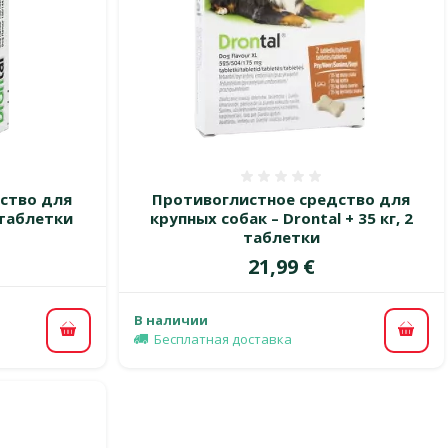
 0%
Оценка 0%
ство для
Противоглистное средство для
2 таблетки
крупных собак – Drontal + 35 кг, 2
таблетки
Цена
21,99 €
В наличии
В корзину
В ко
Бесплатная доставка