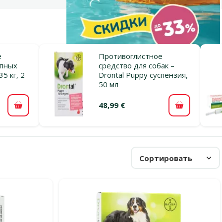
е
Противоглистное
упных
средство для собак –
35 кг, 2
Drontal Puppy суспензия,
50 мл
48,99 €
В корзину
В корзину
Сортировать