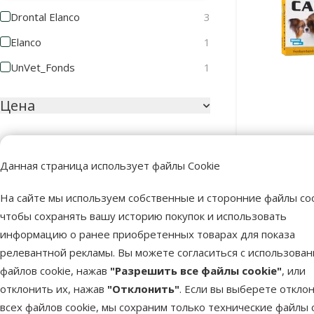
Drontal Elanco
3
Elanco
1
UnVet_Fonds
1
Цена
Противог
собак и к
Данная страница использует файлы Cookie
8 €
49 €
На сайте мы используем собственные и сторонние файлы coo
Оценка
чтобы сохранять вашу историю покупок и использовать
В наличии
информацию о ранее приобретенных товарах для показа
Оценка 100%
1
релевантной рекламы. Вы можете согласиться с использова
файлов cookie, нажав
Оценка 80%
"Разрешить все файлы cookie"
, или
0
отклонить их, нажав
"Отклонить"
. Если вы выберете откло
Оценка 60%
0
всех файлов cookie, мы сохраним только технические файлы c