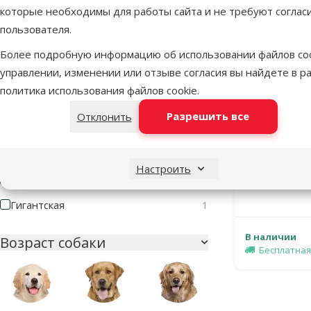
Оценка 40%
0
которые необходимы для работы сайта и не требуют соглас
пользователя.
Оценка 20%
0
Более подробную информацию об использовании файлов coo
управлении, изменении или отзыве согласия вы найдете в р
Размер собаки
политика использования файлов cookie
.
Миниатюрная
1
Разрешить все
Отклонить
Маленькая
1
Противог
Средняя
1
собак – Dr
Настроить
Большая
1
Гигантская
1
В наличии
Возраст собаки
Бесплатная