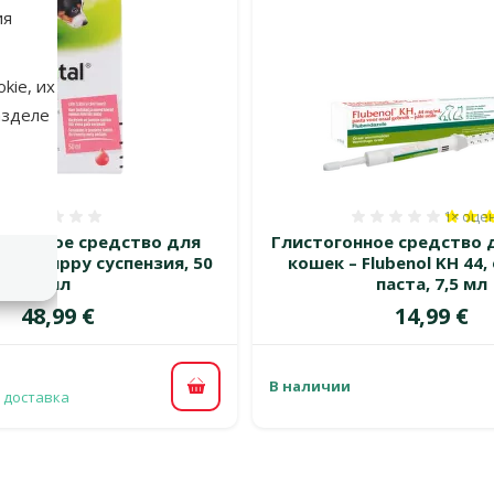
ия
kie, их
азделе
1×
оце
Оценка 0%
Оценка 
листное средство для
Глистогонное средство 
ontal Puppy суспензия, 50
кошек – Flubenol KH 44
мл
паста, 7,5 мл
Цена
Цена
48,99 €
14,99 €
В наличии
В корзину
 доставка