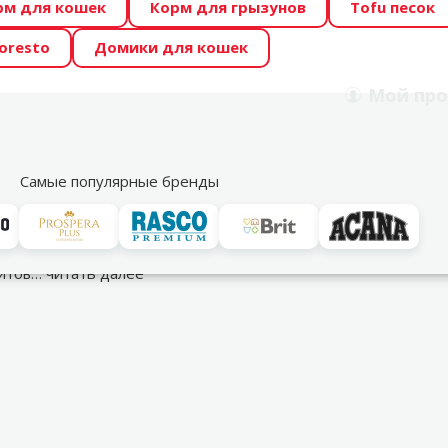
рм для кошек
Корм для грызунов
Tofu песок
 Zoo предлагает отличные цены на ТОП-овые корма! 🍖
oresto
Домики для кошек
DA ŪSAIŅI”! Возможно Твой питомец станет звездой 20
Мой
про
Поиск
рнет-магазин
Акции
Магазины
Услуги
Со
39
Самые популярные бренды
ивоглистные средства
зитов…
читать далее