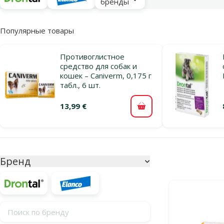
бренды
Популярные товары
Противоглистное
средство для собак и
кошек – Caniverm, 0,175 г
табл., 6 шт.
13,99 €
В корзину
Параметрический фильтр
Выбранные фи
Бренд
Продукты в ка
Поиск по бренду