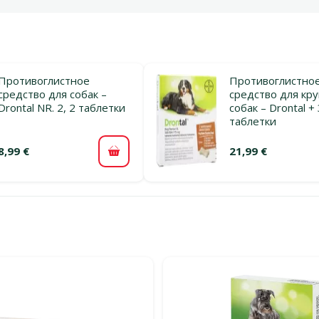
Противоглистное
Противоглистно
средство для собак –
средство для кр
Drontal NR. 2, 2 таблетки
собак – Drontal + 
таблетки
8,99 €
21,99 €
В корзину
льтры
тегории Противоглистные средства для собак