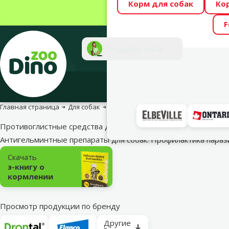
Корм для собак
Ко
Весь месяц Dino
F
Фотоконкурс “GA
Поддержка
Инте
Главная страница
Для собак
Средства против паразитов
Прот
Противоглистные средства для собак
Антигельминтные препараты для собак. Профилактика пара
Подкатегория
Скачать
э-книгу о
кормлении
Просмотр продукции по бренду
Другие