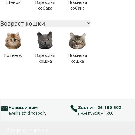
Щенок
Взрослая
Пожилая
собака
собака
Возраст кошки
Котенок
Взрослая
Пожилая
кошка
кошка
Напиши нам
Звони – 26 100 502
eveikals@dinozoo.lv
Пн.–Пт. 9:00 – 17:00
Меню в футере
Интернет-магазин