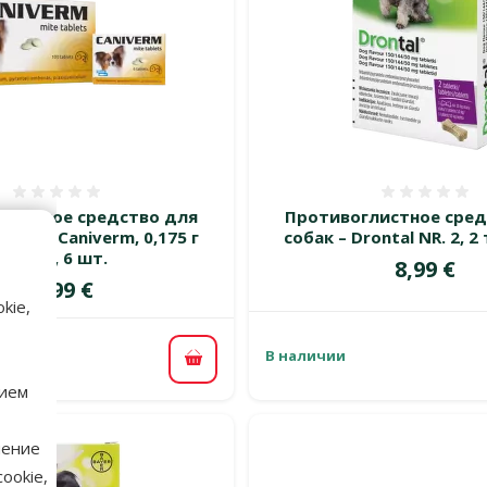
Оценка 0%
Оценка
листное средство для
Противоглистное сред
ошек – Caniverm, 0,175 г
собак – Drontal NR. 2, 
табл., 6 шт.
Цена
8,99 €
Цена
13,99 €
kie,
В наличии
В корзину
нием
нение
ookie,