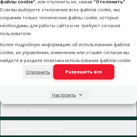
файлы cookie"
, или отклонить их, нажав
"Отклонить"
.
Если вы выберете отклонение всех файлов cookie, мы
В наличии
В корзину
сохраним только технические файлы cookie, которые
необходимы для работы сайта и не требуют согласия
пользователя.
Более подробную информацию об использовании файлов
cookie, их управлении, изменении или отзыве согласия вы
найдете в разделе
политика использования файлов cookie
.
Напиши нам
Звони – 26 100 502
eveikals@dinozoo.lv
Пн.–Пт. 9:00 – 17:00
Разрешить все
Отклонить
Свяжись с нами
Посети
Открыть чат
один из наших магазинов
Настроить
Меню в футере
Интернет-магазин
Информация о компании