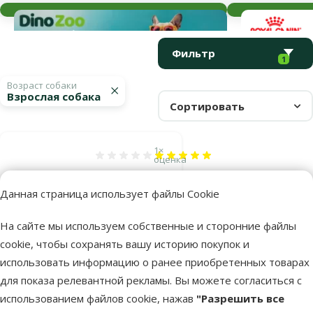
Параметрический фильтр
Выбранные фильтры
Продукты в категории Противоглистные средства для собак
Фильтр
1
Возраст собаки
Взрослая собака
Сортировать
1×
Оценка 100%, количество оценок: 1
оценка
Глистогонное
Данная страница использует файлы Cookie
средство для
собак и кошек –
На сайте мы используем собственные и сторонние файлы
Flubenol KH 44,
cookie, чтобы сохранять вашу историю покупок и
оральная паста,
использовать информацию о ранее приобретенных товарах
7,5 мл
для показа релевантной рекламы. Вы можете согласиться с
Цена
14,99 €
использованием файлов cookie, нажав
"Разрешить все