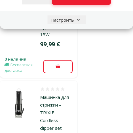
стрижки
животных –
TRIXIE Andis
Настроить
Type TR 1500,
15W
Цена
99,99 €
В наличии
Бесплатная
В корзину
доставка
Оценка 0%
Машинка для
стрижки –
TRIXIE
Cordless
clipper set