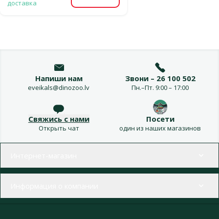
Посмотреть
доставка
Напиши нам
Звони – 26 100 502
eveikals@dinozoo.lv
Пн.–Пт. 9:00 – 17:00
Свяжись с нами
Посети
Открыть чат
один из наших магазинов
Меню в футере
Интернет-магазин
Информация о компании