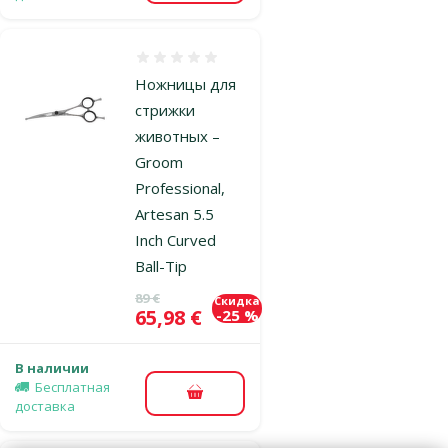
Оценка 0%
Ножницы для
стрижки
животных –
Groom
Professional,
Artesan 5.5
Inch Curved
Ball-Tip
Исходная цена
89 €
Скидка
Цена
65,98 €
-25 %
В наличии
Бесплатная
В корзину
доставка