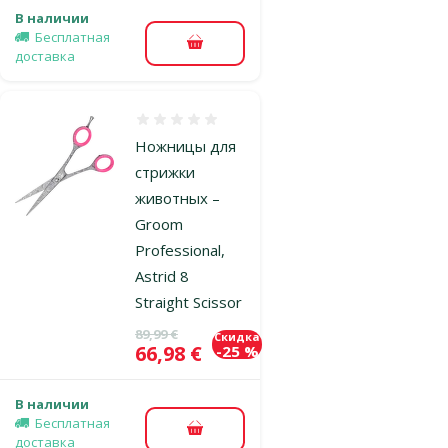
В наличии
Бесплатная
В корзину
доставка
Оценка 0%
Ножницы для
стрижки
животных –
Groom
Professional,
Astrid 8
Straight Scissor
Исходная цена
89,99 €
Скидка
Цена
66,98 €
-25 %
В наличии
Бесплатная
В корзину
доставка