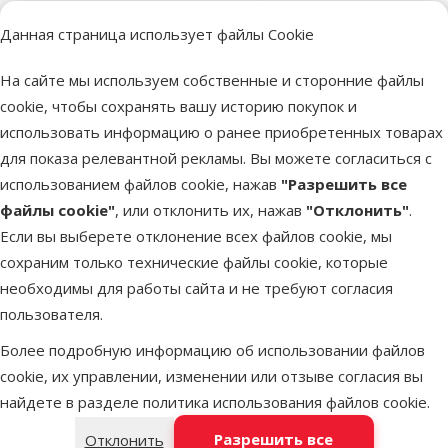
Оценка 0%
Данная страница использует файлы Cookie
Ножницы для
стрижки
На сайте мы используем собственные и сторонние файлы
животных –
cookie, чтобы сохранять вашу историю покупок и
Groom
использовать информацию о ранее приобретенных товарах
Professional,
для показа релевантной рекламы. Вы можете согласиться с
Astrid 7,5,
использованием файлов cookie, нажав
"Разрешить все
Curved Scissor
файлы cookie"
, или отклонить их, нажав
"Отклонить"
.
Исходная цена
Если вы выберете отклонение всех файлов cookie, мы
89,99 €
Скидка
Цена
66,98 €
-25 %
сохраним только технические файлы cookie, которые
необходимы для работы сайта и не требуют согласия
В наличии
пользователя.
Бесплатная
В корзину
доставка
Более подробную информацию об использовании файлов
cookie, их управлении, изменении или отзыве согласия вы
найдете в разделе
политика использования файлов cookie
.
Оценка 0%
Машинка для
Разрешить все
Отклонить