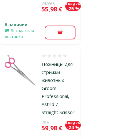
Исходная цена
74,99 €
Скидка
Цена
55,98 €
-25 %
В наличии
Бесплатная
В корзину
доставка
Оценка 0%
Ножницы для
стрижки
животных –
Groom
Professional,
Astrid 7
Straight Scissor
Исходная цена
79 €
Скидка
Цена
59,98 €
-24 %