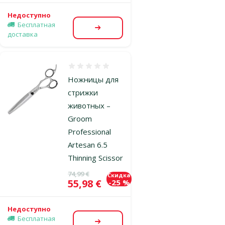
Недоступно
Бесплатная
Посмотреть
доставка
Оценка 0%
Ножницы для
стрижки
животных –
Groom
Professional
Artesan 6.5
Thinning Scissor
Исходная цена
74,99 €
Скидка
Цена
55,98 €
-25 %
Недоступно
Бесплатная