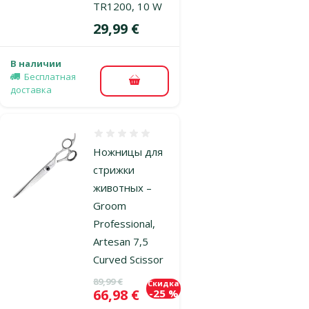
TR1200, 10 W
Цена
29,99 €
В наличии
Бесплатная
В корзину
доставка
Оценка 0%
Ножницы для
стрижки
животных –
Groom
Professional,
Artesan 7,5
Curved Scissor
Исходная цена
89,99 €
Скидка
Цена
66,98 €
-25 %