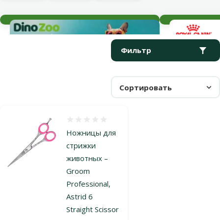
Текущие события
Параметрический фильтр
Выбранные фильтры
Продукты в категории Ножницы и машинки для стрижки соб
Фильтр
Сортировать
Оценка 0%
Ножницы для
стрижки
животных –
Groom
Professional,
Astrid 6
Straight Scissor