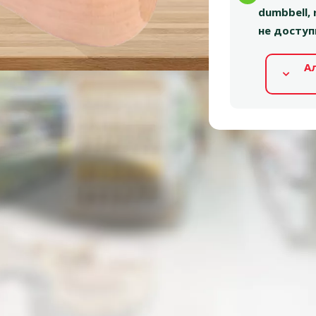
dumbbell,
не доступ
А
Альтернативные продукты