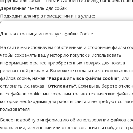
Игрушка для собак – TRIXIE Wooden retrieving dumbbell, rounde
Деревянная гантель для собак.
Подходит для игр в помещении и на улице;
Игрушка изготовлена ​​из качественной, обработанной древе
Собака может легко носить ее в пасти, научившись выполнят
Данная страница использует файлы Cookie
Длина: 26 см.
Вес: ≈ 400 г.
На сайте мы используем собственные и сторонние файлы coo
чтобы сохранять вашу историю покупок и использовать
информацию о ранее приобретенных товарах для показа
Пар
релевантной рекламы. Вы можете согласиться с использова
Размер собаки
Средняя
файлов cookie, нажав
"Разрешить все файлы cookie"
, или
Возраст собаки
Взрослая собака
отклонить их, нажав
"Отклонить"
. Если вы выберете откло
Материал
Дерево
всех файлов cookie, мы сохраним только технические файлы c
Цвет
Коричневый
которые необходимы для работы сайта и не требуют соглас
Длина
26 cm
пользователя.
Бренд
TRIXIE
Более подробную информацию об использовании файлов coo
Номер в каталоге
76041
управлении, изменении или отзыве согласия вы найдете в р
EAN
4011905032221