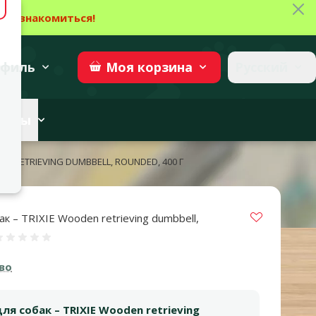
Зак
→
Ознакомиться!
27
→
Участвовать
superzoo.ch
филь
Русский
Моя
корзина
веты
N RETRIEVING DUMBBELL, ROUNDED, 400 Г
Vložit do 
к – TRIXIE Wooden retrieving dumbbell,
Оценка 0%
во
ля собак – TRIXIE Wooden retrieving