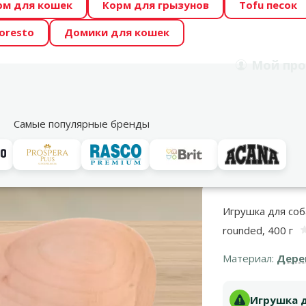
рм для кошек
Корм для грызунов
Tofu песок
 Zoo предлагает отличные цены на ТОП-овые корма! 🍖
oresto
Домики для кошек
DA ŪSAIŅI”! Возможно Твой питомец станет звездой 20
Мой
про
Поиск
рнет-магазин
Акции
Магазины
Услуги
Со
39
Самые популярные бренды
Спорт с собакой
Апорт / Фрисби
ИГРУШКА ДЛЯ СОБАК TRIXIE WOODE
Игрушка для соба
rounded, 400 г
Материал:
Дере
Игрушка д