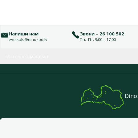
Напиши нам
Звони – 26 100 502
eveikals@dinozoo.lv
Пн.–Пт. 9:00 – 17:00
Меню в футере
Интернет-магазин
Dino