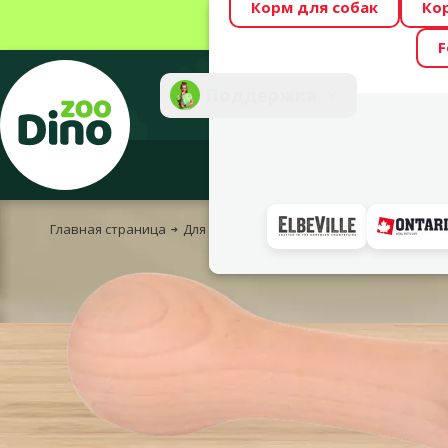
Корм для собак
Ко
Весь месяц Dino
F
Фотоконкурс “GA
Поддержка
Инте
Главная страница
Для собак
Для спорта и тренировок