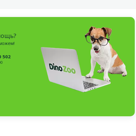
мощь?
оможем!
0 502
00