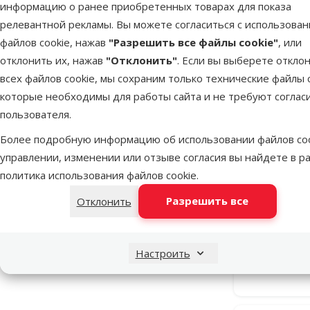
Бежевый
Желтый
Натуральный
Разноцветный
Фиолетовый
информацию о ранее приобретенных товарах для показа
релевантной рекламы. Вы можете согласиться с использова
Диаметр
файлов cookie, нажав
"Разрешить все файлы cookie"
, или
отклонить их, нажав
"Отклонить"
. Если вы выберете откло
всех файлов cookie, мы сохраним только технические файлы c
которые необходимы для работы сайта и не требуют соглас
18cm
30cm
пользователя.
Особые предложения
Более подробную информацию об использовании файлов coo
Mēneša piedāvājumi
7
управлении, изменении или отзыве согласия вы найдете в р
Летающая т
политика использования файлов cookie
.
Fantasy Goo
Mēneša lielā akcija
14
Разрешить все
Отклонить
Скид
-25
Настроить
В наличии