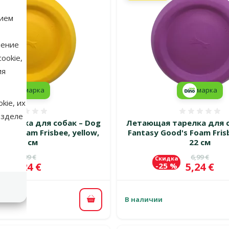
нием
нение
ookie,
ия
марка
марка
kie, их
Оценка 0%
Оценка
азделе
арелка для собак – Dog
Летающая тарелка для с
d's Foam Frisbee, yellow,
Fantasy Good's Foam Frisb
22 см
22 см
Исходная цена
Исходная 
6,99 €
6,99 €
ка
Скидка
Цена
Цена
5,24 €
5,24 €
 %
-25 %
В наличии
В корзину