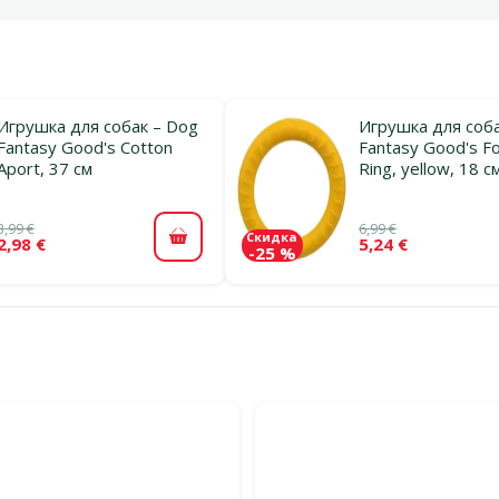
Игрушка для собак – Dog
Игрушка для соба
Fantasy Good's Cotton
Fantasy Good's F
Aport, 37 см
Ring, yellow, 18 с
3,99 €
6,99 €
Скидка
2,98 €
5,24 €
В корзину
-25 %
льтры
тегории Апорт / Фрисби