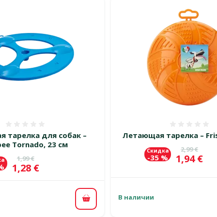
Оценка 0%
Оценка
 тарелка для собак –
Летающая тарелка – Fri
bee Tornado, 23 см
Исходная 
2,99 €
Скидка
Цена
1,94 €
-35 %
Исходная цена
1,99 €
ка
Цена
1,28 €
 %
В наличии
В корзину