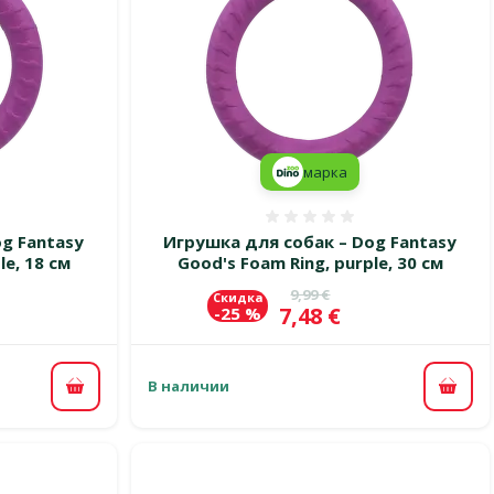
марка
 0%
Оценка 0%
g Fantasy
Игрушка для собак – Dog Fantasy
le, 18 см
Good's Foam Ring, purple, 30 см
цена
Исходная цена
9,99 €
Скидка
Цена
7,48 €
-25 %
В наличии
В корзину
В ко