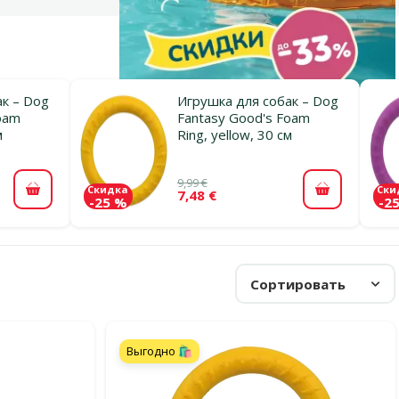
к – Dog
Игрушка для собак – Dog
oam
Fantasy Good's Foam
м
Ring, yellow, 30 см
9,99 €
Скидка
Ски
7,48 €
В корзину
В корзину
-25 %
-2
Сортировать
Выгодно 🛍️