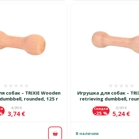
Оценка 0%
Оценка
я собак – TRIXIE Wooden
Игрушка для собак – TRI
 dumbbell, rounded, 125 г
retrieving dumbbell, rou
Исходная цена
Исходная 
4,99 €
6,99 €
ка
Скидка
Цена
Цена
3,74 €
5,24 €
 %
-25 %
В наличии
В корзину