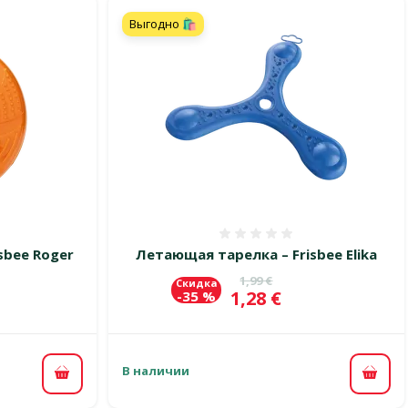
Выгодно 🛍️
 0%
Оценка 0%
sbee Roger
Летающая тарелка – Frisbee Elika
цена
Исходная цена
1,99 €
Скидка
Цена
1,28 €
-35 %
В наличии
В корзину
В ко