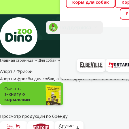
Корм для собак
Ко
Весь месяц Dino
F
Фотоконкурс “GA
Поддержка
Инте
Главная страница
Для собак
Для спорта и тренировок
Спорт с
Апорт / Фрисби
Апорт и фрисби для собак, а также другие принадлежности 
Подкатегория
Скачать
э-книгу о
кормлении
Просмотр продукции по бренду
Другие