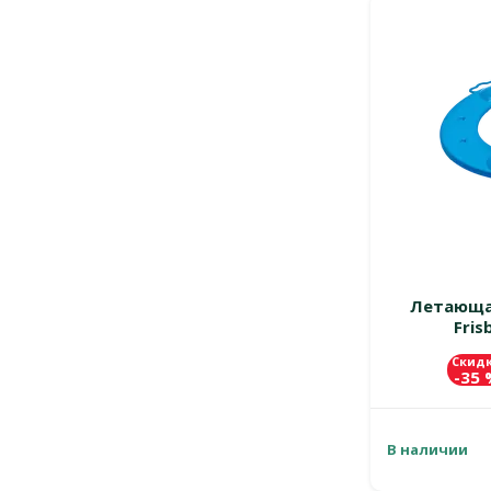
Летающая
Fris
Скид
-35
В наличии