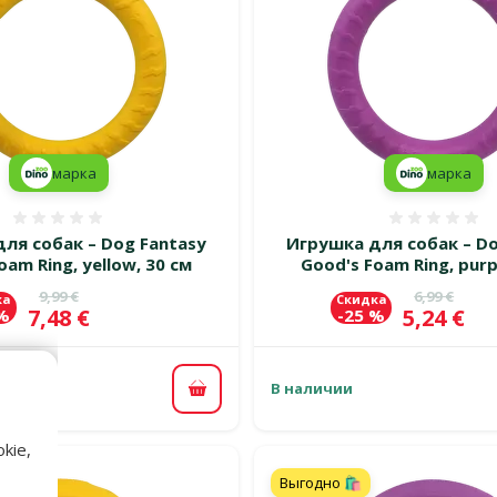
марка
марка
Оценка 0%
Оценка
ля собак – Dog Fantasy
Игрушка для собак – Do
oam Ring, yellow, 30 см
Good's Foam Ring, purp
Исходная цена
Исходная 
9,99 €
6,99 €
ка
Скидка
Цена
Цена
7,48 €
5,24 €
 %
-25 %
В наличии
В корзину
kie,
Выгодно 🛍️