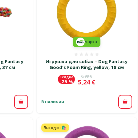
марка
 0%
Оценка 0%
g Fantasy
Игрушка для собак – Dog Fantasy
 37 см
Good's Foam Ring, yellow, 18 см
цена
Исходная цена
6,99 €
Скидка
Цена
5,24 €
-25 %
В наличии
В корзину
В ко
Выгодно 🛍️