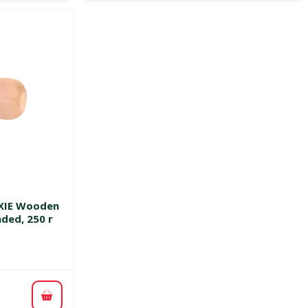
 0%
XIE Wooden
nded, 250 г
цена
В корзину