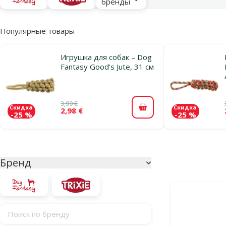
бренды
Популярные товары
Игрушка для собак – Dog
Fantasy Good's Jute, 31 см
3,99 €
Скидка
Скидка
2,98 €
В корзину
-25 %
-25 %
Параметрический фильтр
Выбранные фи
Бренд
Продукты в ка
Поиск по бренду