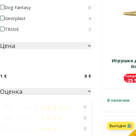
Dog Fantasy
8
Georplast
4
TRIXIE
2
Цена
Игрушка д
Go
1 €
8 €
Скид
-25
Оценка
В наличии
Оценка 100%
0
Оценка 80%
0
Выгодно 🛍️
Оценка 60%
0