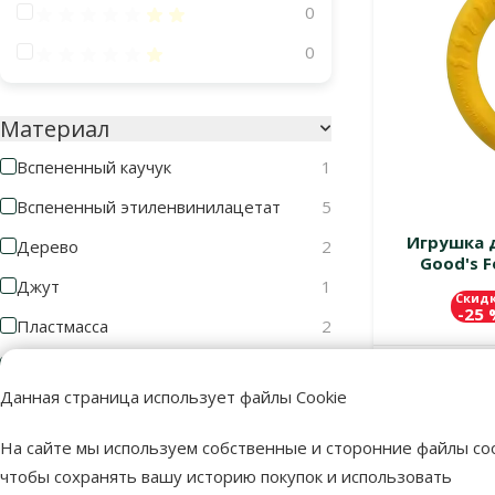
Оценка 40%
0
Оценка 20%
0
Материал
Вспененный каучук
1
Вспененный этиленвинилацетат
5
Игрушка д
Дерево
2
Good's F
Джут
1
Скид
-25
Пластмасса
2
Резина
1
В наличии
Данная страница использует файлы Cookie
Хлопок
1
На сайте мы используем собственные и сторонние файлы coo
Цвет
чтобы сохранять вашу историю покупок и использовать
Выгодно 🛍️