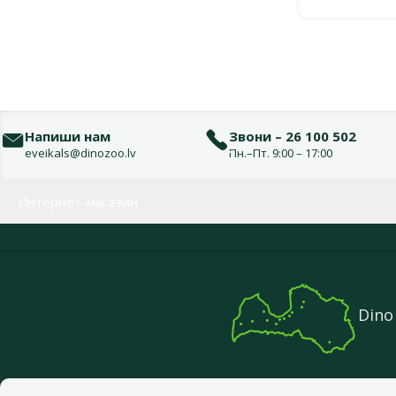
Напиши нам
Звони – 26 100 502
eveikals@dinozoo.lv
Пн.–Пт. 9:00 – 17:00
Меню в футере
Интернет-магазин
Dino