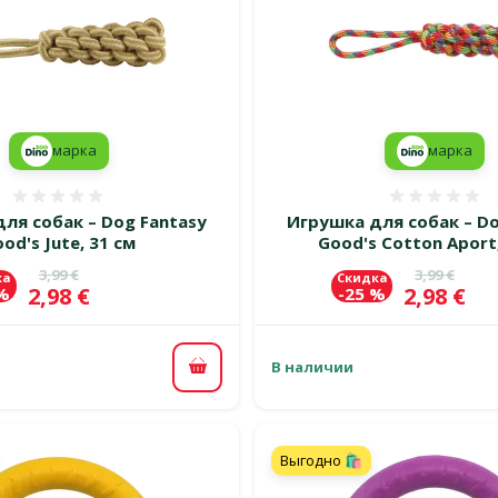
марка
марка
Оценка 0%
Оценка
ля собак – Dog Fantasy
Игрушка для собак – Do
od's Jute, 31 см
Good's Cotton Aport,
Исходная цена
Исходная 
3,99 €
3,99 €
ка
Скидка
Цена
Цена
2,98 €
2,98 €
 %
-25 %
В наличии
В корзину
Выгодно 🛍️