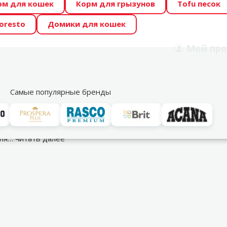
рм для кошек
Корм для грызунов
Tofu песок
 Zoo предлагает отличные цены на ТОП-овые корма! 🍖
oresto
Домики для кошек
DA ŪSAIŅI”! Возможно Твой питомец станет звездой 20
Мой
про
Поиск
рнет-магазин
Акции
Магазины
Услуги
Со
39
Самые популярные бренды
 собакой
Апорт / Фрисби
для…
читать далее