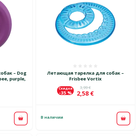
 0%
Оценка 0%
обак – Dog
Летающая тарелка для собак –
ee, purple,
Frisbee Vortix
Исходная цена
3,99 €
Скидка
Цена
2,58 €
-35 %
цена
В наличии
В ко
В корзину