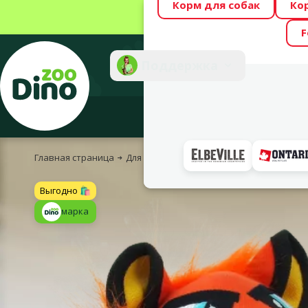
Корм для собак
Ко
Весь месяц Dino
F
Фотоконкурс “GA
Поддержка
Инте
Главная страница
Для собак
Игрушки для собак
Для ще
Выгодно 🛍️
марка