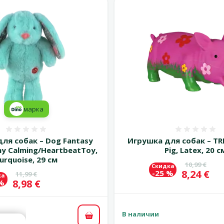
марка
Оценка 0%
Оценка
ля собак – Dog Fantasy
Игрушка для собак – TRI
ny Calming/HeartbeatToy,
Pig, Latex, 20 с
urquoise, 29 см
Исходная 
10,99 €
Скидка
Цена
8,24 €
-25 %
Исходная цена
11,99 €
ка
Цена
8,98 €
 %
В наличии
В корзину