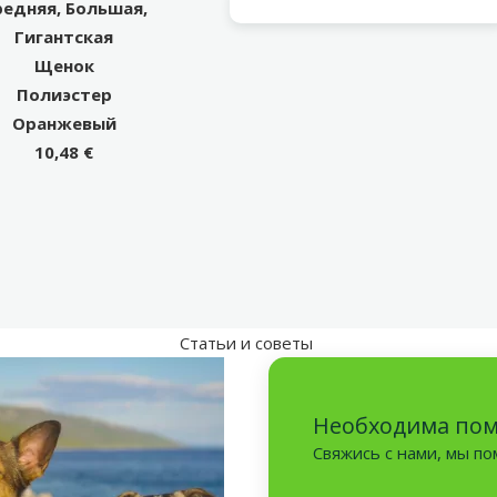
редняя, Большая,
Гигантская
Щенок
Полиэстер
Оранжевый
10,48 €
Статьи и советы
Необходима по
Свяжись с нами, мы п