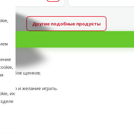
kie,
Другие подобные продукты
нием
нение
ookie,
рых зубов щенков;
ия
пытство и желание играть.
kie, их
азделе
аметры