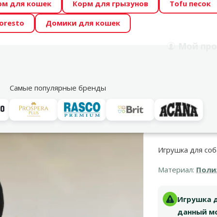
рм для кошек
Корм для грызунов
Tofu песок
 Zoo предлагает отличные цены на ТОП-овые корма! 🍖
oresto
Домики для кошек
DA ŪSAIŅI”! Возможно Твой питомец станет звездой 20
Мой
про
Поиск
рнет-магазин
Акции
Магазины
Услуги
Со
39
Самые популярные бренды
нков
Be Fun Angry Lion, 25 см
Игрушка для соба
Материал:
Поли
Игрушка дл
данный мо