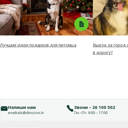
Лучшие идеи подарков для питомца
Выезд за город с
в дорогу?
Напиши нам
Звони – 26 100 502
eveikals@dinozoo.lv
Пн.–Пт. 9:00 – 17:00
Меню в футере