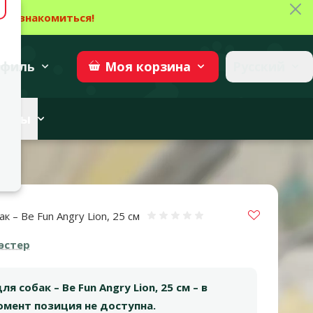
Зак
→
Ознакомиться!
27
→
Участвовать
superzoo.ch
филь
Русский
Моя
корзина
веты
Vložit do 
к – Be Fun Angry Lion, 25 см
Оценка 0%
эстер
я собак – Be Fun Angry Lion, 25 см – в
мент позиция не доступна.