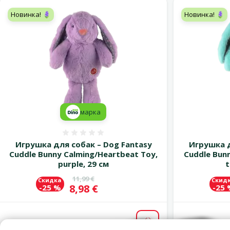
Новинка! 🪻
Новинка! 🪻
марка
Оценка 0%
Игрушка для собак – Dog Fantasy
Игрушка д
Cuddle Bunny Calming/Heartbeat Toy,
Cuddle Bun
purple, 29 см
t
Исходная цена
11,99 €
Скидка
Скид
Цена
8,98 €
-25 %
-25
В наличии
В наличии
В корзину