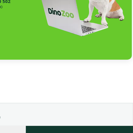
0 502
00
в