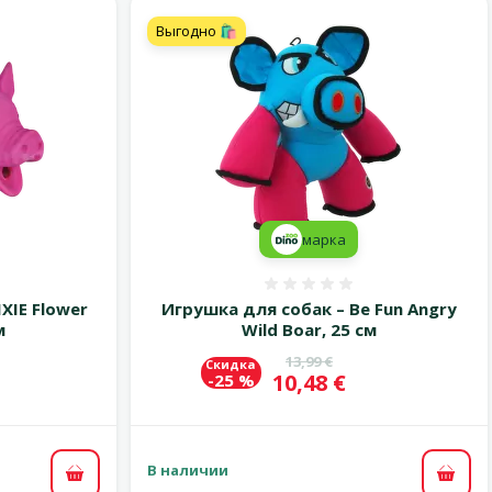
Выгодно 🛍️
марка
 0%
Оценка 0%
XIE Flower
Игрушка для собак – Be Fun Angry
м
Wild Boar, 25 см
цена
Исходная цена
13,99 €
Скидка
Цена
10,48 €
-25 %
В наличии
В корзину
В ко