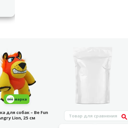
марка
а для собак – Be Fun
Поиск продукта
Angry Lion, 25 см
V