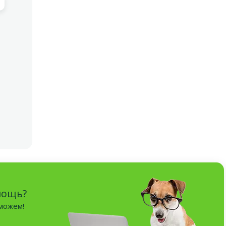
мощь?
оможем!