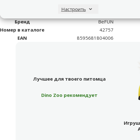
Материал
Полиэстер
Настроить
Цвет
Оранжевый
Бренд
BeFUN
Номер в каталоге
42757
EAN
8595681804006
Лучшее для твоего питомца
Dino Zoo рекомендует
Продукт
Лучшее для твоего питомца
Dino Zoo рекомендует
Игрушк