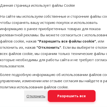
Данная страница использует файлы Cookie
На сайте мы используем собственные и сторонние файлы coo
чтобы сохранять вашу историю покупок и использовать
информацию о ранее приобретенных товарах для показа
Игрушка для собак – Be Fun
Angry Lion, 25 см
релевантной рекламы. Вы можете согласиться с использова
файлов cookie, нажав
"Разрешить все файлы cookie"
, или
отклонить их, нажав
"Отклонить"
. Если вы выберете откло
superzoo.product.detail.content
Игрушка для собак – Be Fun Angry Lion, 25 см.
всех файлов cookie, мы сохраним только технические файлы c
Игрушка из прочного материала, идеально подходит для ост
которые необходимы для работы сайта и не требуют соглас
Больше подходит для собак крупных пород;
пользователя.
В голове игрушки спрятана пищалка, которая вызывает любо
Более подробную информацию об использовании файлов coo
Размер: 25 см.
управлении, изменении или отзыве согласия вы найдете в р
политика использования файлов cookie
.
Пар
Разрешить все
Отклонить
Размер собаки
Средняя, Большая, Гигантская
Возраст собаки
Щенок