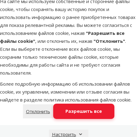
На сайте мы используем собственные и сторонние файлы
LATVIJAS PASTS почтовое
недоступен
cookie, чтобы сохранять вашу историю покупок и
отделение
использовать информацию о ранее приобретенных товарах
для показа релевантной рекламы. Вы можете согласиться с
DPD Pickup tīkls
недоступен
использованием файлов cookie, нажав
"Разрешить все
файлы cookie"
, или отклонить их, нажав
"Отклонить"
.
Если вы выберете отклонение всех файлов cookie, мы
OMNIVA пакоматы
недоступен
сохраним только технические файлы cookie, которые
необходимы для работы сайта и не требуют согласия
пользователя.
Latvijas Pasts пакомат
недоступен
Более подробную информацию об использовании файлов
cookie, их управлении, изменении или отзыве согласия вы
найдете в разделе
политика использования файлов cookie
.
Добавить в корзину
Разрешить все
Отклонить
Настроить