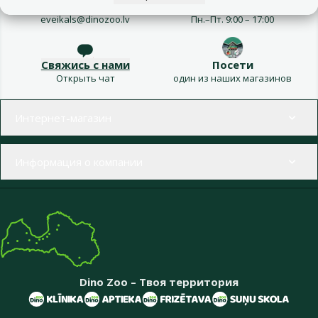
Напиши нам
Звони – 26 100 502
eveikals@dinozoo.lv
Пн.–Пт. 9:00 – 17:00
Свяжись с нами
Посети
Открыть чат
один из наших магазинов
Меню в футере
Интернет-магазин
Информация о компании
Dino Zoo – Твоя территория