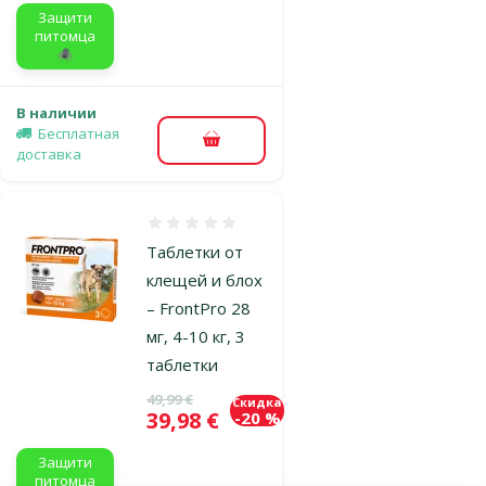
Защити
питомца
🕷️
В наличии
Бесплатная
В корзину
доставка
Оценка 0%
Таблетки от
клещей и блох
– FrontPro 28
мг, 4-10 кг, 3
таблетки
Исходная цена
49,99 €
Скидка
Цена
39,98 €
-20 %
Защити
питомца