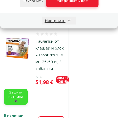
Разрешить все
Отклонить
В наличии
Бесплатная
В корзину
доставка
Настроить
Оценка 0%
Таблетки от
клещей и блох
– FrontPro 136
мг, 25-50 кг, 3
таблетки
Исходная цена
65 €
Скидка
Цена
51,98 €
-20 %
Защити
питомца
🕷️
В наличии