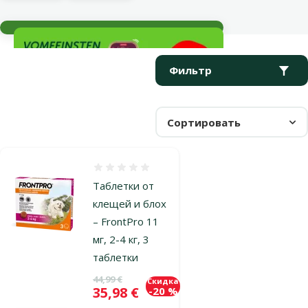
Текущие события
Параметрический фильтр
Выбранные фильтры
Продукты в категории Таблетки от блох и клещей
Фильтр
Сортировать
Оценка 0%
Таблетки от
клещей и блох
– FrontPro 11
мг, 2-4 кг, 3
таблетки
Исходная цена
44,99 €
Скидка
Цена
35,98 €
-20 %