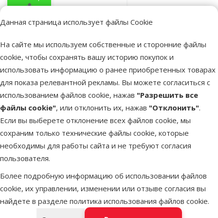
🕷️
Данная страница использует файлы Cookie
В наличии
Бесплатная
На сайте мы используем собственные и сторонние файлы
В корзину
доставка
cookie, чтобы сохранять вашу историю покупок и
использовать информацию о ранее приобретенных товарах
для показа релевантной рекламы. Вы можете согласиться с
Оценка 0%
Таблетки от
использованием файлов cookie, нажав
"Разрешить все
клещей и блох
файлы cookie"
, или отклонить их, нажав
"Отклонить"
.
– FrontPro 68
Если вы выберете отклонение всех файлов cookie, мы
мг, 10-25 кг, 3
сохраним только технические файлы cookie, которые
таблетки
необходимы для работы сайта и не требуют согласия
пользователя.
Исходная цена
54,99 €
Скидка
Цена
43,98 €
-20 %
Более подробную информацию об использовании файлов
cookie, их управлении, изменении или отзыве согласия вы
Защити
питомца
найдете в разделе
политика использования файлов cookie
.
🕷️