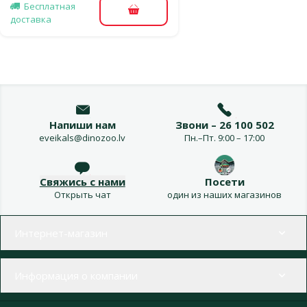
Бесплатная
В корзину
доставка
Напиши нам
Звони – 26 100 502
eveikals@dinozoo.lv
Пн.–Пт. 9:00 – 17:00
Свяжись с нами
Посети
Открыть чат
один из наших магазинов
Меню в футере
Интернет-магазин
Информация о компании