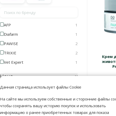
Поиск по бренду
AFP
1
Diafarm
1
PAWISE
2
TRIXIE
2
Крем д
животн
Vet Expert
1
P
Цена
Данная страница использует файлы Cookie
В наличии
На сайте мы используем собственные и сторонние файлы coo
2 €
45 €
чтобы сохранять вашу историю покупок и использовать
информацию о ранее приобретенных товарах для показа
Оценка