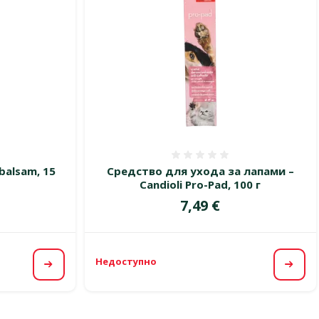
 0%
Оценка 0%
balsam, 15
Средство для ухода за лапами –
Candioli Pro-Pad, 100 г
Цена
7,49 €
Недоступно
Посмотреть
Посм