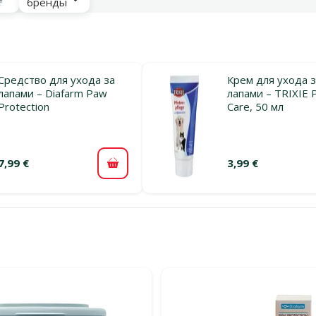
бренды
Средство для ухода за
Крем для ухода 
лапами – Diafarm Paw
лапами – TRIXIE 
Protection
Care, 50 мл
7,99 €
3,99 €
В корзину
льтры
тегории Для ухода за лапами