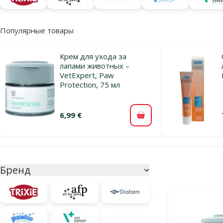
Популярные товары
Крем для ухода за
лапами животных –
VetExpert, Paw
Protection, 75 мл
6,99 €
В корзину
Параметрический фильтр
Выбранные фи
Бренд
Продукты в ка