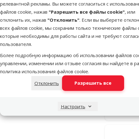
релевантной рекламы. Вы можете согласиться с использова
файлов cookie, нажав
"Разрешить все файлы cookie"
, или
Оценка 100%
0
отклонить их, нажав
"Отклонить"
. Если вы выберете откло
Оценка 80%
0
всех файлов cookie, мы сохраним только технические файлы c
которые необходимы для работы сайта и не требуют соглас
Оценка 60%
0
пользователя.
Оценка 40%
0
Более подробную информацию об использовании файлов coo
Оценка 20%
0
управлении, изменении или отзыве согласия вы найдете в р
политика использования файлов cookie
.
Средство
TRIXIE 
Разрешить все
Отклонить
Настроить
В наличии