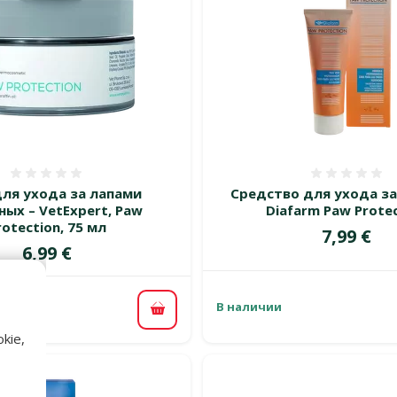
Оценка 0%
Оценка
ля ухода за лапами
Средство для ухода за
ых – VetExpert, Paw
Diafarm Paw Prote
rotection, 75 мл
Цена
7,99 €
Цена
6,99 €
В наличии
В корзину
kie,