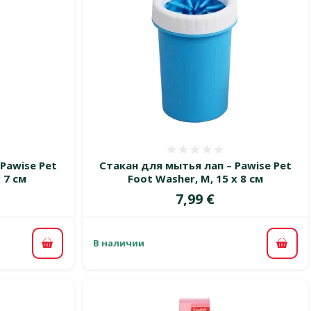
 0%
Оценка 0%
Pawise Pet
Стакан для мытья лап – Pawise Pet
x 7 см
Foot Washer, M, 15 х 8 см
Цена
7,99 €
В наличии
В корзину
В ко