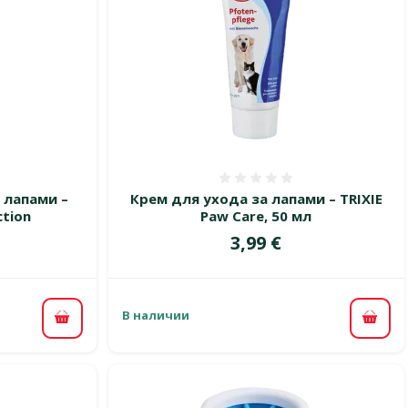
 0%
Оценка 0%
 лапами –
Крем для ухода за лапами – TRIXIE
ction
Paw Care, 50 мл
Цена
3,99 €
В наличии
В корзину
В ко