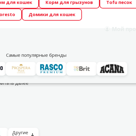
рм для кошек
Корм для грызунов
Tofu песок
 Zoo предлагает отличные цены на ТОП-овые корма! 🍖
oresto
Домики для кошек
DA ŪSAIŅI”! Возможно Твой питомец станет звездой 20
Мой
про
Поиск
рнет-магазин
Акции
Магазины
Услуги
Со
39
Самые популярные бренды
 за лапами и когтями
Для ухода за лапами
читать далее
Другие