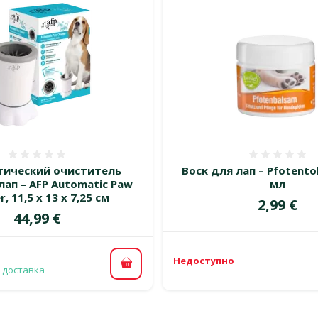
Оценка 0%
Оценка
тический очиститель
Воск для лап – Pfotento
лап – AFP Automatic Paw
мл
r, 11,5 x 13 x 7,25 см
Цена
2,99 €
Цена
44,99 €
Недоступно
В корзину
 доставка