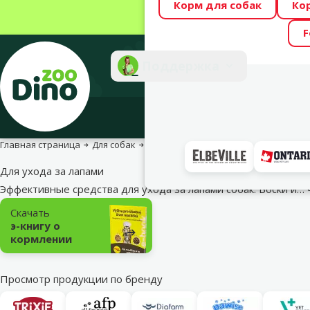
Корм для собак
Ко
Весь месяц Dino
F
Фотоконкурс “GA
Поддержка
Инте
Главная страница
Для собак
Уход и гигиена
Средства по уходу
Для ухода за лапами
Эффективные средства для ухода за лапами собак. Воски и…
Подкатегория
Скачать
э-книгу о
кормлении
Просмотр продукции по бренду