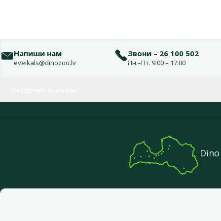
Напиши нам
Звони – 26 100 502
eveikals@dinozoo.lv
Пн.–Пт. 9:00 – 17:00
Меню в футере
Интернет-магазин
Dino