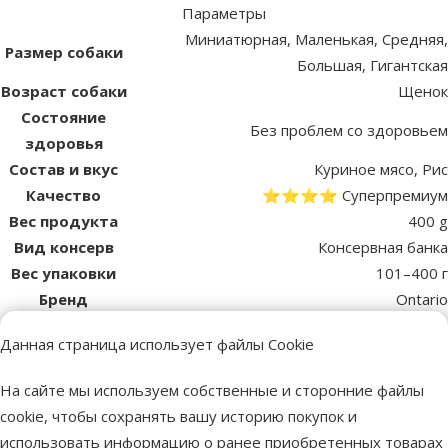
Параметры
Миниатюрная, Маленькая, Средняя,
Размер собаки
Большая, Гигантская
Возраст собаки
Щенок
Состояние
Без проблем со здоровьем
здоровья
Состав и вкус
Куриное мясо, Рис
Качество
⭐⭐⭐⭐ Суперпремиум
Вес продукта
400 g
Вид консерв
Консервная банка
Вес упаковки
101–400 г
Бренд
Ontario
Номер в
72358
Данная страница использует файлы Cookie
каталоге
EAN
8595091769889
На сайте мы используем собственные и сторонние файлы
cookie, чтобы сохранять вашу историю покупок и
Лучшее для твоего питомца
использовать информацию о ранее приобретенных товарах