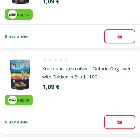
Цена
1,09 €
марка
В наличии
В корзи
Оценка 0%
Консервы для собак – Ontario Dog Liver
with Chicken in Broth, 100 г
Цена
1,09 €
марка
В наличии
В корзи