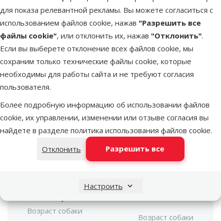
Dino Zoo рекомендует
для показа релевантной рекламы. Вы можете согласиться с
использованием файлов cookie, нажав
"Разрешить все
файлы cookie"
, или отклонить их, нажав
"Отклонить"
.
Если вы выберете отклонение всех файлов cookie, мы
сохраним только технические файлы cookie, которые
необходимы для работы сайта и не требуют согласия
пользователя.
марка
Более подробную информацию об использовании файлов
Консервы для
cookie, их управлении, изменении или отзыве согласия вы
щенков – Ontario
Поиск продукта
Puppy Chicken, Rice
найдете в разделе
политика использования файлов cookie
.
Vy
and Linseed Oil, 400 г
Разрешить все
Отклонить
Размер собаки
Миниатюрная,
Размер собаки
Маленькая, Средняя,
Настроить
Большая, Гигантская
Возраст собаки
Возраст собаки