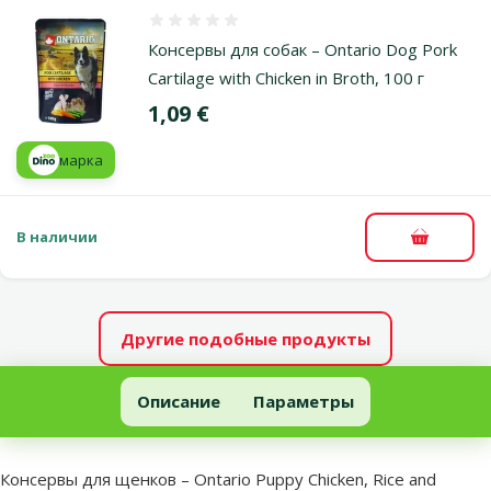
Оценка 0%
Консервы для собак – Ontario Dog Pork
Cartilage with Chicken in Broth, 100 г
Цена
1,09 €
марка
В наличии
В корзи
Другие подобные продукты
Консервы для щенков – Ontario Puppy Chicken, Rice and Linseed Oi
Описание
Параметры
В начало страницы
superzoo.product.detail.content
Консервы для щенков – Ontario Puppy Chicken, Rice and