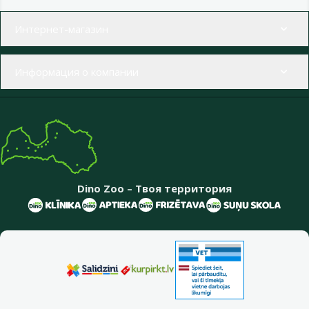
Меню в футере
Интернет-магазин
Информация о компании
Dino Zoo – Твоя территория