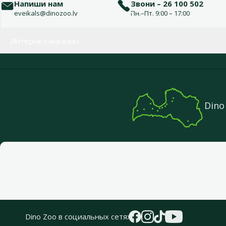
Напиши нам
Звони – 26 100 502
eveikals@dinozoo.lv
Пн.–Пт. 9:00 – 17:00
Меню в футере
Интернет-магазин
Dino
Dino Zoo в социальных сетях