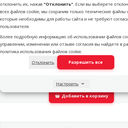
отклонить их, нажав
"Отклонить"
. Если вы выберете откло
Latvijas Pasts пакомат
всех файлов cookie, мы сохраним только технические файлы c
которые необходимы для работы сайта и не требуют соглас
пользователя.
DPD Pickup tīkls
Более подробную информацию об использовании файлов coo
управлении, изменении или отзыве согласия вы найдете в р
политика использования файлов cookie
.
LATVIJAS PASTS почтовое отделение
Разрешить все
Отклонить
OMNIVA пакоматы
Настроить
Добавить в корзину