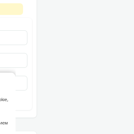
kie,
нием