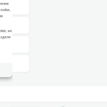
нение
в среду
ookie,
ия
в среду
kie, их
азделе
в среду
в среду