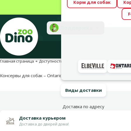
Корм для собак
Ко
Весь месяц Dino
F
Фотоконкурс “GA
Поддержка
Инте
Главная страница
Доступность продукта
Доступность продукта
Консервы для собак – Ontario Dog Liver with Chicken in Broth, 1
Виды доставки
Доставка по адресу
Доставка курьером
Доставка до дверей дома!