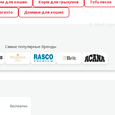
рм для кошек
Корм для грызунов
Tofu песок
 Zoo предлагает отличные цены на ТОП-овые корма! 🍖
oresto
Домики для кошек
DA ŪSAIŅI”! Возможно Твой питомец станет звездой 20
Мой
про
Поиск
рнет-магазин
Акции
Магазины
Услуги
Со
39
Самые популярные бренды
Варианты доставки
00 г
бесплатно