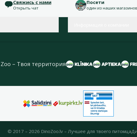
Свяжись с нами
Посети
Открыть чат
один из наших магазино
Информация о компании
 Zoo – Твоя территория
© 2017 – 2026 DinoZoo.lv – Лучшее для твоего питомца
Ди