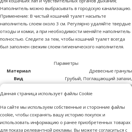
для кошачьих лап и чувствительных органов дыхания;
Наполнитель можно выбрасывать в городскую канализацию.
Применение: В чистый кошачий туалет насыпьте
наполнитель слоем около 3 см. Регулярно удаляйте твердые
отходы и комки, а при необходимости меняйте наполнитель
полностью. Следите за тем, чтобы кошачий туалет всегда
был заполнен свежим слоем гигиенического наполнителя.
Параметры
Материал
Древесные гранулы
Вид
Грубый, Поглащающий запахи,
наполнителя
Цементирующий
Данная страница использует файлы Cookie
Аромат
Без запаха
Бренд
Cat´s Best
На сайте мы используем собственные и сторонние файлы
Номер в
85720
cookie, чтобы сохранять вашу историю покупок и
каталоге
использовать информацию о ранее приобретенных товарах
EAN
4002973000885
для показа релевантной рекламы. Вы можете согласиться с