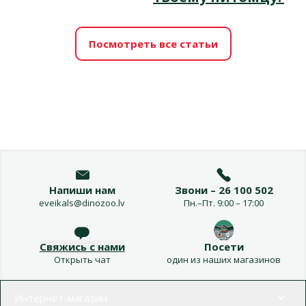
Посмотреть все статьи
Напиши нам
Звони – 26 100 502
eveikals@dinozoo.lv
Пн.–Пт. 9:00 – 17:00
Свяжись с нами
Посети
Открыть чат
один из наших магазинов
Меню в футере
Интернет-магазин