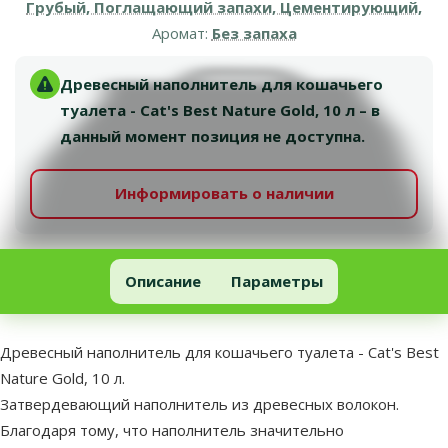
Грубый, Поглащающий запахи, Цементирующий,
Аромат:
Без запаха
Древесный наполнитель для кошачьего
туалета - Cat's Best Nature Gold, 10 л – в
данный момент позиция не доступна.
Информировать о наличии
Древесный наполнитель для кошачьего туалета - Cat's Best Nat
Описание
Параметры
В начало страницы
superzoo.product.detail.content
Древесный наполнитель для кошачьего туалета - Cat's Best
Nature Gold, 10 л.
Затвердевающий наполнитель из древесных волокон.
Благодаря тому, что наполнитель значительно