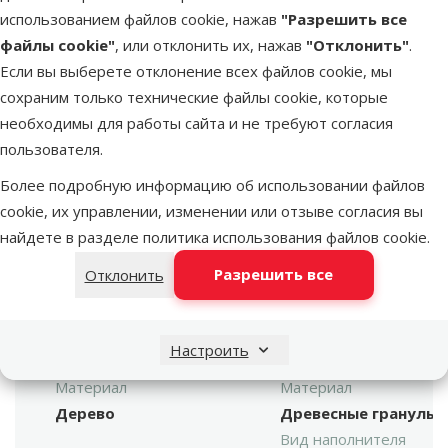
использованием файлов cookie, нажав
"Разрешить все
Лучшее для твоего питомца
файлы cookie"
, или отклонить их, нажав
"Отклонить"
.
Dino Zoo рекомендует
Если вы выберете отклонение всех файлов cookie, мы
сохраним только технические файлы cookie, которые
необходимы для работы сайта и не требуют согласия
пользователя.
Более подробную информацию об использовании файлов
cookie, их управлении, изменении или отзыве согласия вы
марка
найдете в разделе
политика использования файлов cookie
.
ДРЕВЕСНЫЙ
Разрешить все
Отклонить
НАПОЛНИТЕЛЬ ДЛЯ
Magic Litter Wooden
КОШАЧЬЕГО ТУАЛЕТ
rolls, 8 л
CAT'S BEST NATURE
GOLD, 10Л
Настроить
Материал
Материал
Дерево
Древесные гранулы
Вид наполнителя