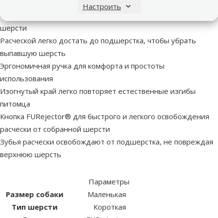
Удаляет выпавшую шерсть
Настроить
Обеспечивает удобное и эффективное удаление выпавшей
шерсти
Расческой легко достать до подшерстка, чтобы убрать
выпавшую шерсть
Эргономичная ручка для комфорта и простоты
использования
Изогнутый край легко повторяет естественные изгибы
питомца
Кнопка FURejector® для быстрого и легкого освобождения
расчески от собранной шерсти
Зубья расчески освобождают от подшерстка, не повреждая
верхнюю шерсть
Параметры
Размер собаки
Маленькая
Тип шерсти
Короткая