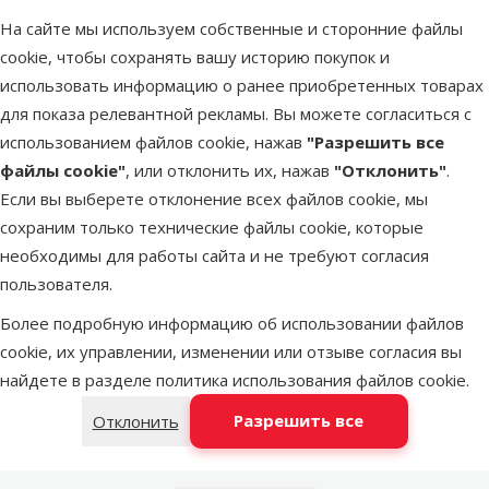
Цена
16,99 €
На сайте мы используем собственные и сторонние файлы
cookie, чтобы сохранять вашу историю покупок и
марка
использовать информацию о ранее приобретенных товарах
для показа релевантной рекламы. Вы можете согласиться с
В наличии
использованием файлов cookie, нажав
"Разрешить все
В корзи
файлы cookie"
, или отклонить их, нажав
"Отклонить"
.
Если вы выберете отклонение всех файлов cookie, мы
сохраним только технические файлы cookie, которые
Другие подобные продукты
необходимы для работы сайта и не требуют согласия
пользователя.
Расческа для собак - FURminator deShedding tool, hair short, S
Описание
Параметры
В начало страницы
Более подробную информацию об использовании файлов
cookie, их управлении, изменении или отзыве согласия вы
superzoo.product.detail.content
найдете в разделе
политика использования файлов cookie
.
"Расческа для ухода за подшерстком для маленьких собак с
короткой шерстью.
Разрешить все
Отклонить
С регулярным использованием расчески FURminator
deShedding снижается выпадение подшерстка до 90%