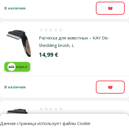
В наличии
В корзи
Оценка 0%
Расческа для животных – KAY De-
Shedding brush, L
Цена
14,99 €
марка
В наличии
В корзи
Оценка 0%
Расческа для животных – KAY De-
Данная страница использует файлы Cookie
Shedding brush, XL