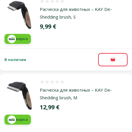
Оценка 0%
Расческа для животных – KAY De-
Shedding brush, S
Цена
9,99 €
марка
В наличии
В корзи
Оценка 0%
Расческа для животных – KAY De-
Shedding brush, M
Цена
12,99 €
марка