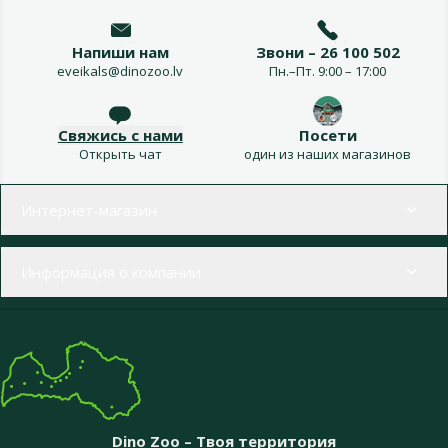
Напиши нам
Звони – 26 100 502
eveikals@dinozoo.lv
Пн.–Пт. 9:00 – 17:00
Свяжись с нами
Посети
Открыть чат
один из наших магазинов
Меню в футере
Интернет-магазин
Информация о компании
Dino Zoo – Твоя территория