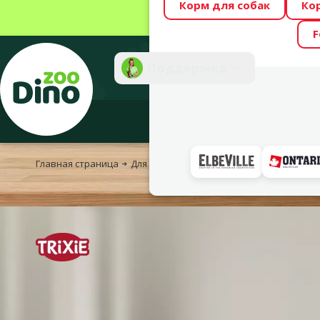
Корм для собак
Ко
Весь месяц Dino
F
Фотоконкурс “GA
Поддержка
Инте
Главная страница
Для собак
Лежаки, лестницы и клетки