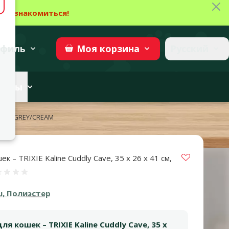
Зак
→
Ознакомиться!
27
→
Участвовать
superzoo.ch
филь
Русский
Моя
корзина
веты
1СМ, GREY/CREAM
Vložit do 
к – TRIXIE Kaline Cuddly Cave, 35 x 26 x 41 см,
Оценка 0%
, Полиэстер
я кошек – TRIXIE Kaline Cuddly Cave, 35 x