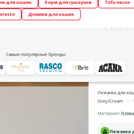
рм для кошек
Корм для грызунов
Tofu песок
 Zoo предлагает отличные цены на ТОП-овые корма! 🍖
oresto
Домики для кошек
DA ŪSAIŅI”! Возможно Твой питомец станет звездой 20
Мой
про
Поиск
рнет-магазин
Акции
Магазины
Услуги
Со
39
Самые популярные бренды
Лежанки
ЛЕЖАНКА ДЛЯ КОШЕК TRIXIE KALINE CUDDLY CAVE, 35x26x4
Лежанка для коше
Grey/Cream
Материал:
Плюш
Лежанка дл