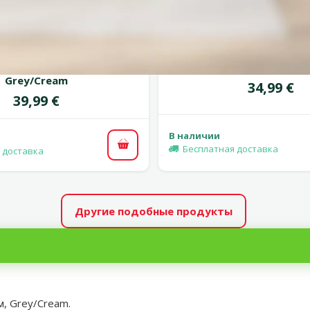
Оценка 0%
Оценка
 кошек и собак – TRIXIE
Лежанка для кошек – TR
ly Cave, 40 x 45 x 40 см,
Cuddly Cave, 45 x 33 см, 
Grey/Cream
Цена
34,99 €
Цена
39,99 €
В наличии
Бесплатная доставка
В корзину
 доставка
Другие подобные продукты
м, Grey/Cream.