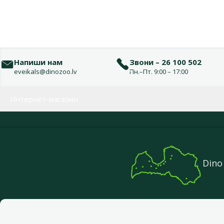
Напиши нам
Звони – 26 100 502
eveikals@dinozoo.lv
Пн.–Пт. 9:00 – 17:00
Меню в футере
Интернет-магазин
Dino