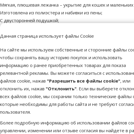
Мягкая, плюшевая лежанка – укрытие для кошек и маленьких 
Изготовлена из полиэстера и набивки из пены;
С двусторонней подушкой;
С нескользящей основой;
Данная страница использует файлы Cookie
Спальное место можно стирать вручную.
Размер: 35 x 26 x 41 см.
На сайте мы используем собственные и сторонние файлы coo
Цвет: Серый/Кремовый.
чтобы сохранять вашу историю покупок и использовать
информацию о ранее приобретенных товарах для показа
Пар
релевантной рекламы. Вы можете согласиться с использова
Размер собаки
Миниатюрная, Мал
файлов cookie, нажав
"Разрешить все файлы cookie"
, или
Можно стирать в стиральной машине
отклонить их, нажав
"Отклонить"
. Если вы выберете откло
Материал
Плюш, Пол
всех файлов cookie, мы сохраним только технические файлы c
Цвет
Кр
которые необходимы для работы сайта и не требуют соглас
Тип лежанки
Доми
пользователя.
Форма лежанки
Ов
Более подробную информацию об использовании файлов coo
Бренд
управлении, изменении или отзыве согласия вы найдете в р
Номер в каталоге