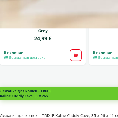
Оценка 0%
Лежанка для животных – Luna
Домик для
Cuddly Cave, 40 x 24 x 46 см, Light
Silas Cudd
Grey
Цена
24,99 €
В наличии
В наличии
В корзину
Бесплатная доставка
Бесплатная
Лежанка для кошек – TRIXIE
Kaline Cuddly Cave, 35 x 26 x
41 см, Grey/Cream
superzoo.product.detail.content
Лежанка для кошек – TRIXIE Kaline Cuddly Cave, 35 x 26 x 41 с