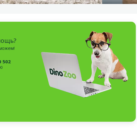
мощь?
оможем!
0 502
00