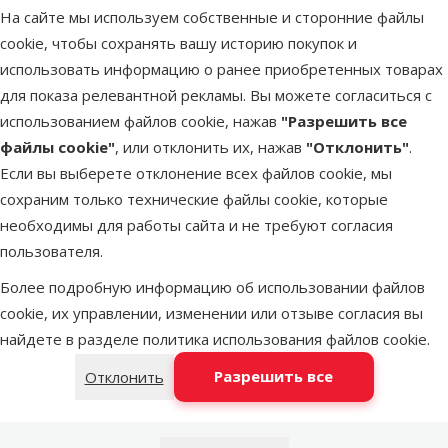
На сайте мы используем собственные и сторонние файлы
cookie, чтобы сохранять вашу историю покупок и
LATVIJAS PASTS почтовое отделение
в среду
использовать информацию о ранее приобретенных товарах
для показа релевантной рекламы. Вы можете согласиться с
использованием файлов cookie, нажав
"Разрешить все
DPD Pickup tīkls
недоступен
файлы cookie"
, или отклонить их, нажав
"Отклонить"
.
Если вы выберете отклонение всех файлов cookie, мы
сохраним только технические файлы cookie, которые
OMNIVA пакоматы
недоступен
необходимы для работы сайта и не требуют согласия
пользователя.
Более подробную информацию об использовании файлов
Latvijas Pasts пакомат
недоступен
cookie, их управлении, изменении или отзыве согласия вы
найдете в разделе
политика использования файлов cookie
.
Добавить в корзину
Разрешить все
Отклонить