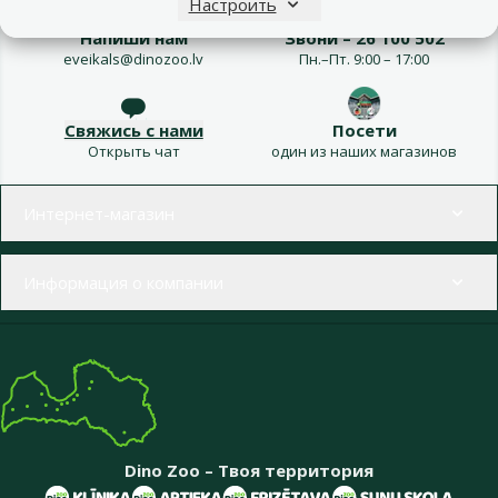
Настроить
Напиши нам
Звони – 26 100 502
eveikals@dinozoo.lv
Пн.–Пт. 9:00 – 17:00
Свяжись с нами
Посети
Открыть чат
один из наших магазинов
Меню в футере
Интернет-магазин
Информация о компании
Dino Zoo – Твоя территория