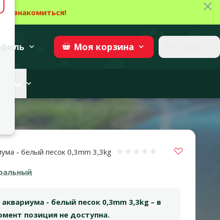
Зак
→
Ознакомиться!
27
→
Участвовать
superzoo.ch
филь
Русский
Моя
корзина
веты
Vložit do 
иума - белый песок 0,3mm 3,3kg
Оценка 0%
ральный
 аквариума - белый песок 0,3mm 3,3kg – в
мент позиция не доступна.