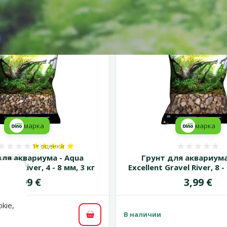
Альтернативные продукты
марка
марка
1×
оценка
Оценка 100%, количество оценок: 1
Оценка
для аквариума - Aqua
Грунт для аквариума
ravel River, 4 - 8 мм, 3 кг
Excellent Gravel River, 8 -
Цена
Цена
3,99 €
3,99 €
kie,
В наличии
В корзину