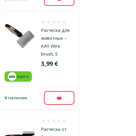
В корзину
Оценка 0%
Расческа для
животных –
KAY Wire
brush, S
Цена
3,99 €
марка
В наличии
В корзину
Оценка 0%
Расческа от