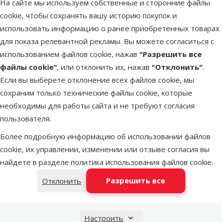
На сайте мы используем собственные и сторонние файлы
Universal
cookie, чтобы сохранять вашу историю покупок и
Comb, double-
использовать информацию о ранее приобретенных товарах
sided, Wooden,
для показа релевантной рекламы. Вы можете согласиться с
17 см
использованием файлов cookie, нажав
"Разрешить все
Цена
2,49 €
файлы cookie"
, или отклонить их, нажав
"Отклонить"
.
Если вы выберете отклонение всех файлов cookie, мы
марка
сохраним только технические файлы cookie, которые
необходимы для работы сайта и не требуют согласия
пользователя.
В наличии
В корзину
Более подробную информацию об использовании файлов
cookie, их управлении, изменении или отзыве согласия вы
найдете в разделе
политика использования файлов cookie
.
Оценка 0%
Расческа для
Разрешить все
Отклонить
животных –
Dog Fantasy
Plastic Brush,
Настроить