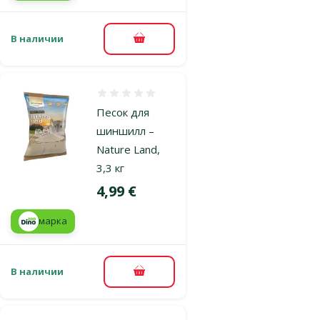
В наличии
В корзину
Оценка 0%
Песок для
шиншилл –
Nature Land,
3,3 кг
Цена
4,99 €
марка
В наличии
В корзину