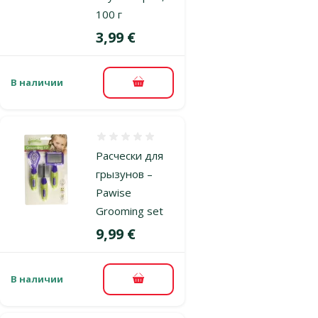
100 г
Цена
3,99 €
В наличии
В корзину
Оценка 0%
Расчески для
грызунов –
Pawise
Grooming set
Цена
9,99 €
В наличии
В корзину