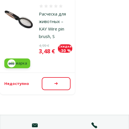
Оценка 0%
Расческа для
животных –
KAY Wire pin
brush, S
Исходная цена
4,99 €
Скидка
Цена
3,48 €
-30 %
марка
Недоступно
Посмотреть