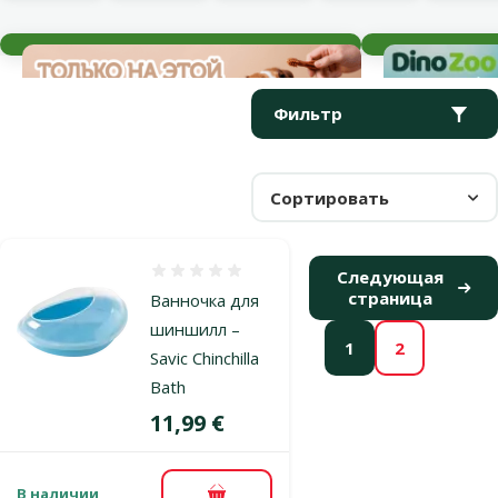
Текущие события
Параметрический фильтр
Выбранные фильтры
Продукты в категории Уход за шерстью
Фильтр
Сортировать
Оценка 0%
Следующая
страница
Ванночка для
шиншилл –
1
2
Savic Chinchilla
Bath
Цена
11,99 €
В наличии