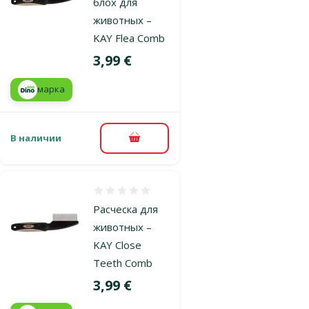
блох для
животных –
KAY Flea Comb
Цена
3,99 €
марка
В наличии
В корзину
Оценка 0%
Расческа для
животных –
KAY Close
Teeth Comb
Цена
3,99 €