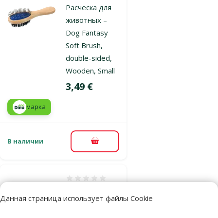
Расческа для
животных –
Dog Fantasy
Soft Brush,
double-sided,
Wooden, Small
Цена
3,49 €
марка
В наличии
В корзину
Оценка 0%
Расческа для
Данная страница использует файлы Cookie
животных –
Dog Fantasy