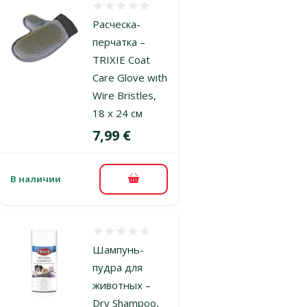
Оценка 0%
Расческа-
перчатка –
TRIXIE Coat
Care Glove with
Wire Bristles,
18 x 24 см
Цена
7,99 €
В наличии
В корзину
Оценка 0%
Шампунь-
пудра для
животных –
Dry Shampoo,