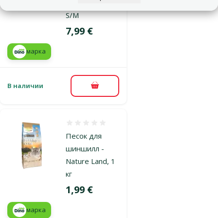
self-cleaning,
S/M
Цена
7,99 €
марка
В наличии
В корзину
Оценка 0%
Песок для
шиншилл -
Nature Land, 1
кг
Цена
1,99 €
марка