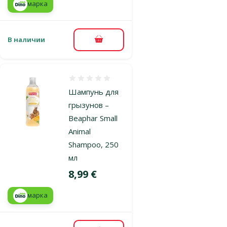
марка
В наличии
В корзину
Оценка 0%
Шампунь для
грызунов –
Beaphar Small
Animal
Shampoo, 250
мл
Цена
8,99 €
марка