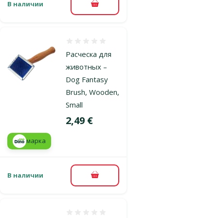
В наличии
В корзину
Оценка 0%
Расческа для
животных –
Dog Fantasy
Brush, Wooden,
Small
Цена
2,49 €
марка
В наличии
В корзину
Оценка 0%