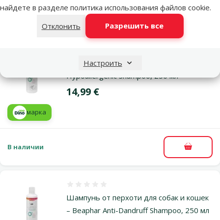
найдете в разделе
политика использования файлов cookie
.
Предыдущая страница
Следующая страница
Перейти на страницу 1
Перейти на страницу 2
Перейти на страницу 3
Разрешить все
Отклонить
Похожие продукты
Оценка 0%
Шампунь для собак и кошек – Beaphar
Настроить
Hypoallergenic Shampoo, 250 мл
Цена
14,99 €
марка
В наличии
В корзи
Оценка 0%
Шампунь от перхоти для собак и кошек
– Beaphar Anti-Dandruff Shampoo, 250 мл