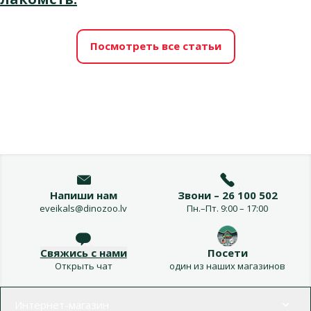
Посмотреть все статьи
Напиши нам
Звони – 26 100 502
eveikals@dinozoo.lv
Пн.–Пт. 9:00 – 17:00
Свяжись с нами
Посети
Открыть чат
один из наших магазинов
Меню в футере
Интернет-магазин