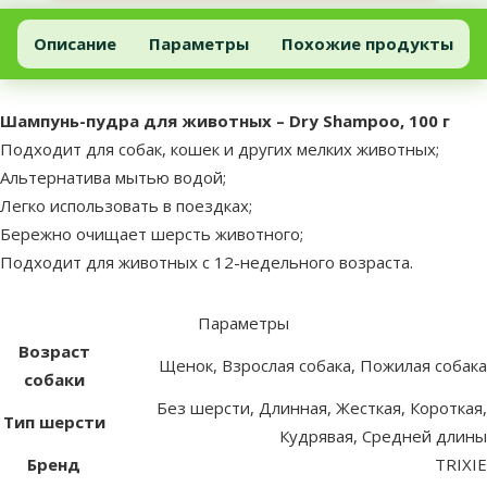
Шампунь-пудра для животных – Dry Shampoo, 100 г
Добавить в корзину
Описание
Параметры
Похожие продукты
В начало страницы
superzoo.product.detail.content
Шампунь-пудра для животных – Dry Shampoo, 100 г
Подходит для собак, кошек и других мелких животных;
Альтернатива мытью водой;
Легко использовать в поездках;
Бережно очищает шерсть животного;
Подходит для животных с 12-недельного возраста.
Параметры
Возраст
Щенок, Взрослая собака, Пожилая собака
собаки
Без шерсти, Длинная, Жесткая, Короткая,
Тип шерсти
Кудрявая, Средней длины
Бренд
TRIXIE