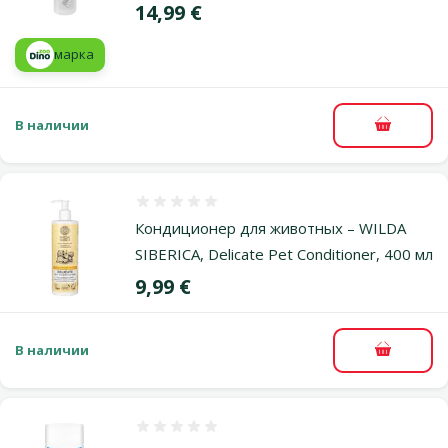
Цена
14,99 €
марка
В наличии
В корзи
Оценка 0%
Кондиционер для животных – WILDA
SIBERICA, Delicate Pet Conditioner, 400 мл
Цена
9,99 €
В наличии
В корзи
Оценка 0%