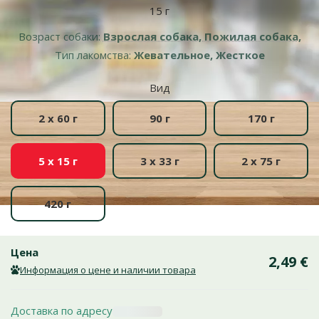
15 г
Возраст собаки:
Взрослая собака, Пожилая собака,
Тип лакомства:
Жевательное, Жесткое
Вид
2 x 60 г
90 г
170 г
5 x 15 г
3 x 33 г
2 x 75 г
420 г
Цена
2,49 €
Информация о цене и наличии товара
Доставка по адресу