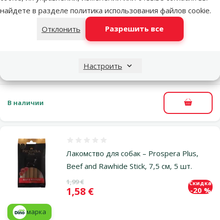
найдете в разделе
политика использования файлов cookie
.
Оценка 0%
Разрешить все
Отклонить
Лакомство для собак – TRIXIE Комплект
косточек 13 см, 2 x 60 г
Исходная цена
2,99 €
Скидка
Настроить
Цена
2,18 €
-27 %
В наличии
В корзи
Оценка 0%
Лакомство для собак – Prospera Plus,
Beef and Rawhide Stick, 7,5 см, 5 шт.
Исходная цена
1,99 €
Скидка
Цена
1,58 €
-20 %
марка