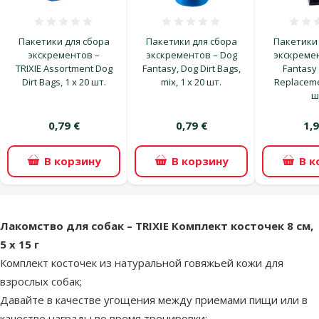
Оценка 0%
Оценка 0%
Пакетики для сбора
Пакетики для сбора
Пакетики 
экскрементов –
экскрементов – Dog
экскремен
TRIXIE Assortment Dog
Fantasy, Dog Dirt Bags,
Fantasy
Dirt Bags, 1 x 20 шт.
mix, 1 x 20 шт.
Replaceme
ш
0,79 €
0,79 €
1,9
В корзину
В корзину
В к
superzoo.product.detail.content
Лакомство для собак – TRIXIE Комплект косточек 8 см,
5 x 15 г
Комплект косточек из натуральной говяжьей кожи для
взрослых собак;
Давайте в качестве угощения между приемами пищи или в
качестве награды во время тренировки;