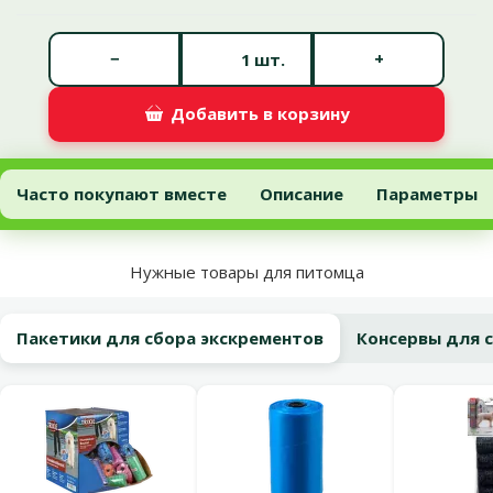
Количество штук *
−
+
шт.
Добавить в корзину
Лакомство для собак – TRIXIE Комплект косточек 8 см, 5 x 15 г
Добавить в корзину
Часто покупают вместе
Описание
Параметры
В начало страницы
Нужные товары для питомца
Пакетики для сбора экскрементов
Консервы для 