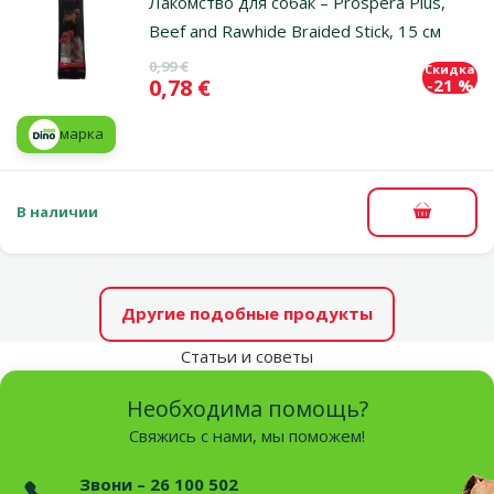
Лакомство для собак – Prospera Plus,
Beef and Rawhide Braided Stick, 15 cм
Исходная цена
0,99 €
Скидка
Цена
0,78 €
-21 %
марка
В наличии
В корзи
Другие подобные продукты
Статьи и советы
Необходима помощь?
Свяжись с нами, мы поможем!
Звони – 26 100 502