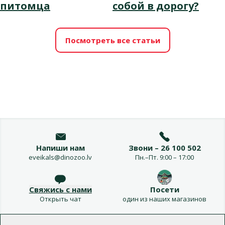
питомца
собой в дорогу?
Посмотреть все статьи
Напиши нам
Звони – 26 100 502
eveikals@dinozoo.lv
Пн.–Пт. 9:00 – 17:00
Свяжись с нами
Посети
Открыть чат
один из наших магазинов
Меню в футере