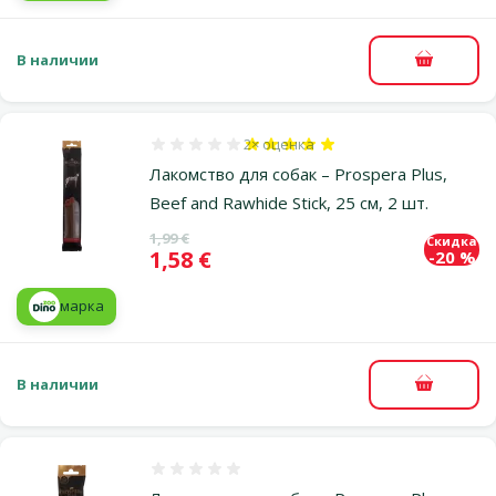
В наличии
В корзи
2×
оценка
Оценка 100%, количество оценок: 2
Лакомство для собак – Prospera Plus,
Beef and Rawhide Stick, 25 см, 2 шт.
Исходная цена
1,99 €
Скидка
Цена
1,58 €
-20 %
марка
В наличии
В корзи
Оценка 0%