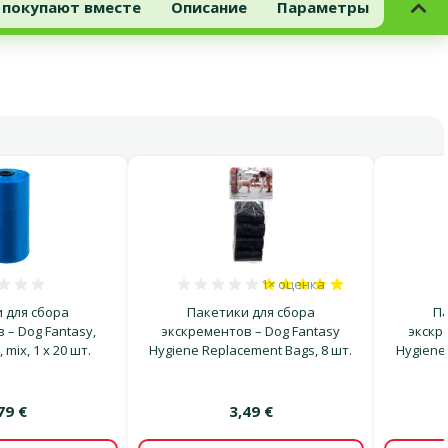
 покупают вместе
Описание
Параметры
1×
оценка
Оценка 0%
Оценка 100%, количество о
 для сбора
Пакетики для сбора
Па
 – Dog Fantasy,
экскрементов – Dog Fantasy
экскр
 mix, 1 x 20 шт.
Hygiene Replacement Bags, 8 шт.
Hygiene
79 €
3,49 €