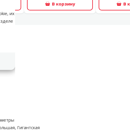
ну
В корзину
В 
kie, их
азделе
аметры
ольшая, Гигантская