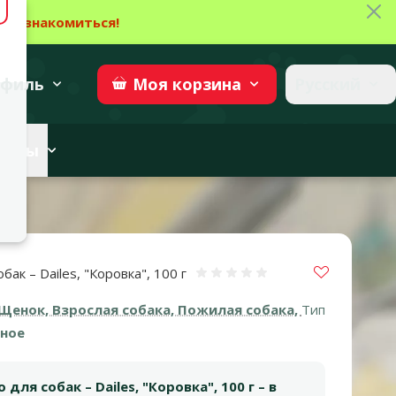
Зак
→
Ознакомиться!
27
→
Участвовать
superzoo.ch
филь
Русский
Моя
корзина
веты
Vložit do 
бак – Dailes, "Коровка", 100 г
Оценка 0%
Щенок, Взрослая собака, Пожилая собака,
Тип
ное
для собак – Dailes, "Коровка", 100 г – в