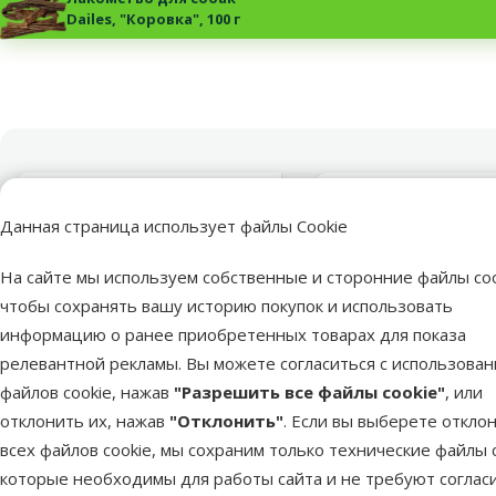
Dailes, "Коровка", 100 г
Пакетики для сбора
экскрементов
Данная страница использует файлы Cookie
На сайте мы используем собственные и сторонние файлы coo
Консервы для собак
чтобы сохранять вашу историю покупок и использовать
Оцен
информацию о ранее приобретенных товарах для показа
Пакетики для с
релевантной рекламы. Вы можете согласиться с использова
экскрементов – T
Assortment Dog Dirt Ba
файлов cookie, нажав
"Разрешить все файлы cookie"
, или
шт.
отклонить их, нажав
"Отклонить"
. Если вы выберете откло
всех файлов cookie, мы сохраним только технические файлы c
0,79 €
которые необходимы для работы сайта и не требуют соглас