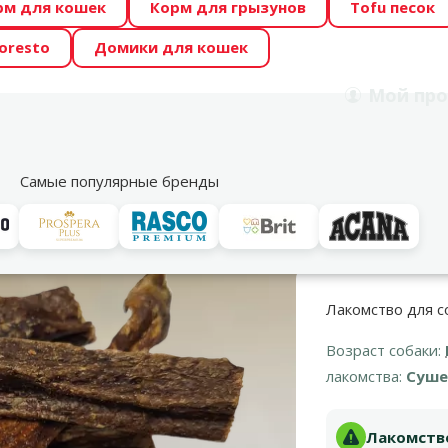
рм для кошек
Корм для грызунов
Tofu песок
 Zoo предлагает отличные цены на ТОП-овые корма! 🍖
oresto
Домики для кошек
DA ŪSAIŅI”! Возможно Твой питомец станет звездой 20
Мой
про
Поиск
рнет-магазин
Акции
Магазины
Услуги
Со
39
Самые популярные бренды
ва для собак
Для щенков
Dailes, "Коровка", 100 г
Лакомство для со
Возраст собаки:
лакомства:
Суше
Лакомство 