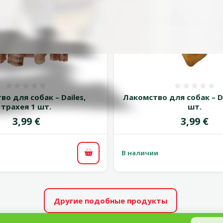
Оценка 0%
Оценка
о для собак – Dailes,
Лакомство для собак – Dai
трахея 1 шт.
шт.
Цена
Цена
3,99 €
3,99 €
В наличии
В корзину
Другие подобные продукты