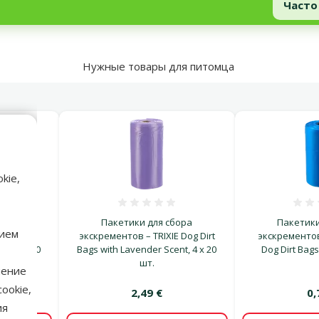
Часто
Нужные товары для питомца
kie,
ка 0%
Оценка 0%
бора
Пакетики для сбора
Пакетики
нием
RIXIE
экскрементов – TRIXIE Dog Dirt
экскрементов
gs, 1 x 20
Bags with Lavender Scent, 4 x 20
Dog Dirt Bags,
шт.
нение
ookie,
2,49 €
0,
ия