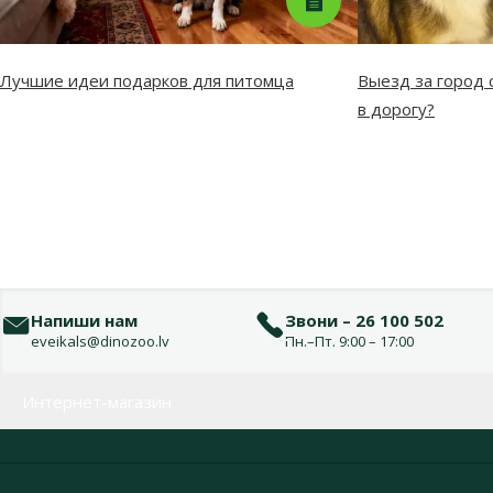
Лучшие идеи подарков для питомца
Выезд за город с
в дорогу?
Напиши нам
Звони – 26 100 502
eveikals@dinozoo.lv
Пн.–Пт. 9:00 – 17:00
Меню в футере
Интернет-магазин