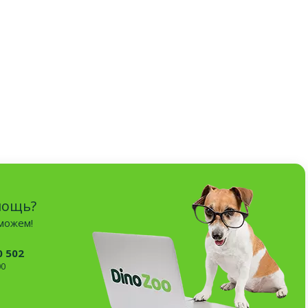
мощь?
оможем!
0 502
00