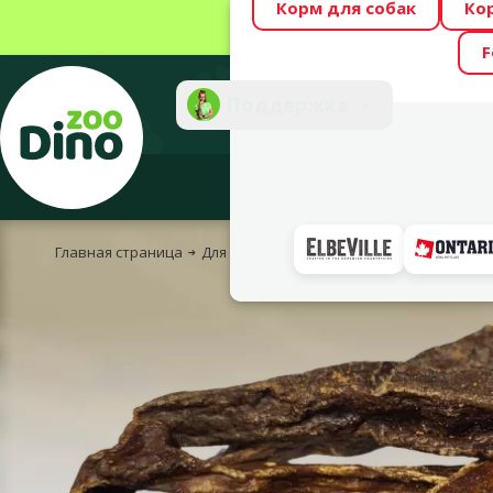
Корм для собак
Ко
Весь месяц Dino
F
Фотоконкурс “GA
Поддержка
Инте
Главная страница
Для собак
Корм и лакомства
Лакомст