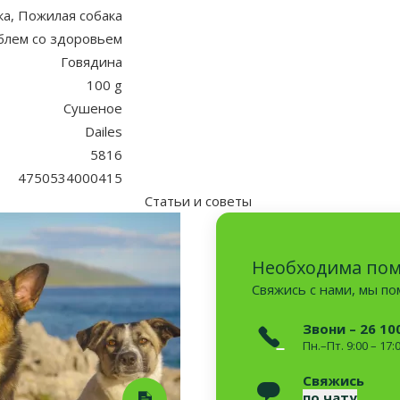
ка, Пожилая собака
блем со здоровьем
Говядина
100 g
Сушеное
Dailes
5816
4750534000415
Статьи и советы
Необходима по
Свяжись с нами, мы п
Звони – 26 10
Пн.–Пт. 9:00 – 17:
Свяжись
по чату