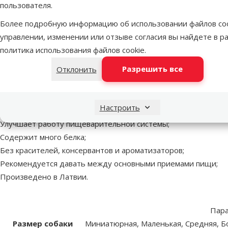
пользователя.
В корзи
Более подробную информацию об использовании файлов coo
управлении, изменении или отзыве согласия вы найдете в р
политика использования файлов cookie
.
Разрешить все
Отклонить
superzoo.product.detail.content
Лакомство для собак – Dailes, "Коровка", 100 г
Сушеное говяжье вымя для собак.
Вкусное, полезное и натуральное лакомство;
Настроить
100 % натуральный продукт;
Улучшает работу пищеварительной системы;
Содержит много белка;
Без красителей, консервантов и ароматизаторов;
Рекомендуется давать между основными приемами пищи;
Произведено в Латвии.
Пар
Размер собаки
Миниатюрная, Маленькая, Средняя, Б