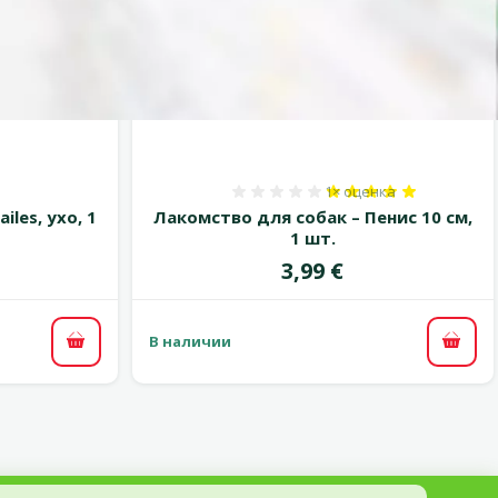
1×
оценка
 0%
Оценка 100%, количест
les, ухо, 1
Лакомство для собак – Пенис 10 см,
1 шт.
Цена
3,99 €
В наличии
В корзину
В ко