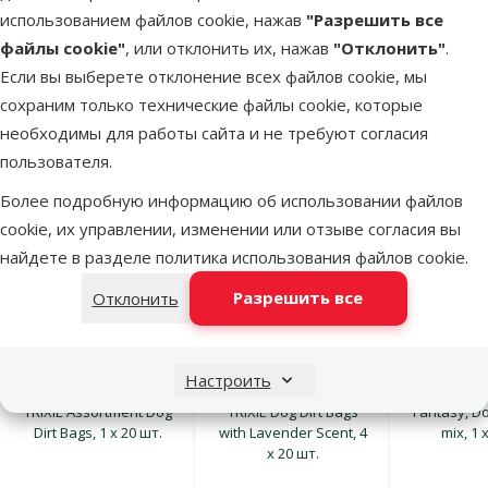
Лакомство для собак – 8in1 Delights balls M, 2 шт.
Часто покупают вместе
Описание
Параметры
использованием файлов cookie, нажав
"Разрешить все
В начало страницы
файлы cookie"
, или отклонить их, нажав
"Отклонить"
.
Если вы выберете отклонение всех файлов cookie, мы
Нужные товары для питомца
сохраним только технические файлы cookie, которые
необходимы для работы сайта и не требуют согласия
Пакетики для сбора экскрементов
Консервы для 
пользователя.
Более подробную информацию об использовании файлов
cookie, их управлении, изменении или отзыве согласия вы
найдете в разделе
политика использования файлов cookie
.
Разрешить все
Отклонить
Оценка 0%
Оценка 0%
Пакетики для сбора
Пакетики для сбора
Пакетики 
Настроить
экскрементов –
экскрементов –
экскремен
TRIXIE Assortment Dog
TRIXIE Dog Dirt Bags
Fantasy, Do
Dirt Bags, 1 x 20 шт.
with Lavender Scent, 4
mix, 1 
x 20 шт.