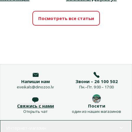
Посмотреть все статьи
Напиши нам
Звони – 26 100 502
eveikals@dinozoo.lv
Пн.–Пт. 9:00 – 17:00
Свяжись с нами
Посети
Открыть чат
один из наших магазинов
Меню в футере
Интернет-магазин