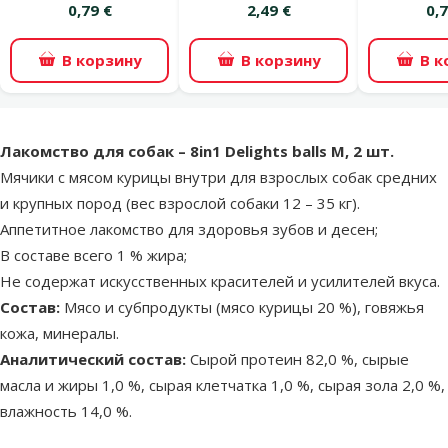
0,79 €
2,49 €
0,7
В корзину
В корзину
В к
superzoo.product.detail.content
Лакомство для собак – 8in1 Delights balls M, 2 шт.
Мячики с мясом курицы внутри для взрослых собак средних
и крупных пород (вес взрослой собаки 12 – 35 кг).
Аппетитное лакомство для здоровья зубов и десен;
В составе всего 1 % жира;
Не содержат искусственных красителей и усилителей вкуса.
Состав:
Мясо и субпродукты (мясо курицы 20 %), говяжья
кожа, минералы.
Аналитический состав:
Сырой протеин 82,0 %, сырые
масла и жиры 1,0 %, сырая клетчатка 1,0 %, сырая зола 2,0 %,
влажность 14,0 %.