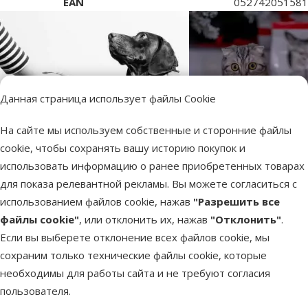
EAN
052742051581
Данная страница использует файлы Cookie
На сайте мы используем собственные и сторонние файлы
cookie, чтобы сохранять вашу историю покупок и
использовать информацию о ранее приобретенных товарах
для показа релевантной рекламы. Вы можете согласиться с
использованием файлов cookie, нажав
"Разрешить все
файлы cookie"
, или отклонить их, нажав
"Отклонить"
.
Если вы выберете отклонение всех файлов cookie, мы
сохраним только технические файлы cookie, которые
необходимы для работы сайта и не требуют согласия
Hill's Prescription Diet – ветеринарные корма для
Корма Hill’s разработаны с учетом потребностей
Hill’s – доказано наукой, одобрено питомцем
пользователя.
животных и содержат:
собак и кошек
Бренд Hill’s разрабатывает высококачественные корма