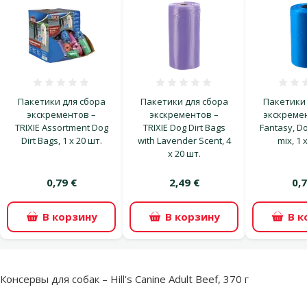
Оценка 0%
Оценка 0%
Пакетики для сбора
Пакетики для сбора
Пакетики 
экскрементов –
экскрементов –
экскремен
TRIXIE Assortment Dog
TRIXIE Dog Dirt Bags
Fantasy, Do
Dirt Bags, 1 x 20 шт.
with Lavender Scent, 4
mix, 1 
x 20 шт.
0,79 €
2,49 €
0,7
В корзину
В корзину
В к
superzoo.product.detail.content
Консервы для собак – Hill's Canine Adult Beef, 370 г