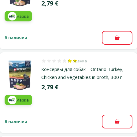
Цена
2,79 €
марка
В наличии
В корзи
1×
оценка
Оценка 40%, количество оценок: 1
Консервы для собак – Ontario Turkey,
Chicken and vegetables in broth, 300 г
Цена
2,79 €
марка
В наличии
В корзи