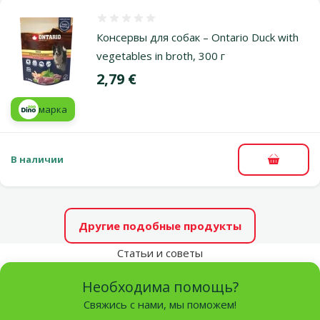
Оценка 0%
Консервы для собак – Ontario Duck with
vegetables in broth, 300 г
Цена
2,79 €
марка
В наличии
В корзи
Другие подобные продукты
Статьи и советы
Необходима помощь?
Свяжись с нами, мы поможем!