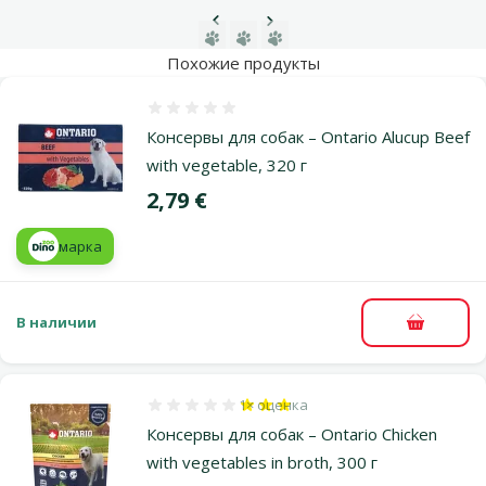
Предыдущая страница
Следующая страница
Перейти на страницу 1
Перейти на страницу 2
Перейти на страницу 3
Похожие продукты
Оценка 0%
Консервы для собак – Ontario Alucup Beef
with vegetable, 320 г
Цена
2,79 €
марка
В наличии
В корзи
1×
оценка
Оценка 60%, количество оценок: 1
Консервы для собак – Ontario Chicken
with vegetables in broth, 300 г