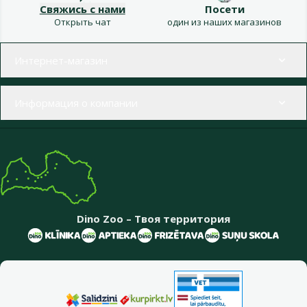
Свяжись с нами
Посети
Открыть чат
один из наших магазинов
Меню в футере
Интернет-магазин
Информация о компании
Dino Zoo – Твоя территория