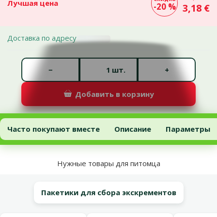
Лучшая цена
-20 %
3,18 €
Доставка по адресу
Количество штук *
−
+
шт.
Добавить в корзину
Консервы для собак – Hill's Adult Beef, 370 г
Добавить в корзину
Часто покупают вместе
Описание
Параметры
В начало страницы
Нужные товары для питомца
Пакетики для сбора экскрементов