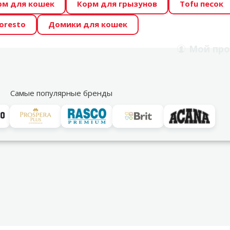
рм для кошек
Корм для грызунов
Tofu песок
 Zoo предлагает отличные цены на ТОП-овые корма! 🍖
oresto
Домики для кошек
DA ŪSAIŅI”! Возможно Твой питомец станет звездой 20
Мой
про
Поиск
рнет-магазин
Акции
Магазины
Услуги
Со
39
Самые популярные бренды
довых рыб
Сухой корм для рыбок