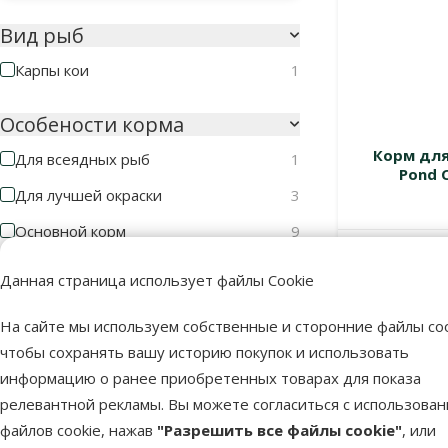
Вид рыб
Карпы кои
1
Особености корма
Корм для
Для всеядных рыб
1
Pond C
Для лучшей окраски
3
Основной корм
9
Недоступно
Данная страница использует файлы Cookie
Тип корма
XL гранулы
3
На сайте мы используем собственные и сторонние файлы coo
чтобы сохранять вашу историю покупок и использовать
Гранулы
7
информацию о ранее приобретенных товарах для показа
Смесь
1
релевантной рекламы. Вы можете согласиться с использова
Хлопья
2
файлов cookie, нажав
"Разрешить все файлы cookie"
, или