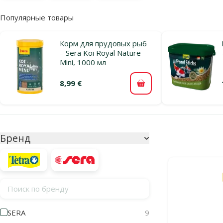
Популярные товары
Корм для прудовых рыб
– Sera Koi Royal Nature
Mini, 1000 мл
8,99 €
В корзину
Параметрический фильтр
Выбранные фи
Бренд
Продукты в ка
Поиск по бренду
SERA
9