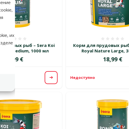
нение
ookie,
ия
kie, их
Оценка 0%
Оценка
азделе
прудовых рыб – Sera Koi
Корм для прудовых рыб 
ature Medium, 1000 мл
Royal Nature Large, 
Цена
Цена
8,99 €
18,99 €
Недоступно
Посмотреть