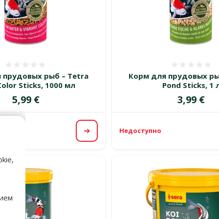
Оценка 0%
Оценка
 прудовых рыб – Tetra
Корм для прудовых ры
olor Sticks, 1000 мл
Pond Sticks, 1 
Цена
Цена
5,99 €
3,99 €
Недоступно
Посмотреть
kie,
нием