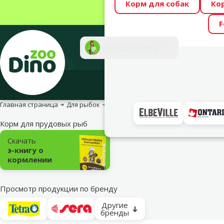
Корм для собак
Ко
Весь месяц Dino
F
Фотоконкурс “GA
Поддержка
Инте
Главная страница
Для рыбок
Для прудовых рыб
Корм для пру
Корм для прудовых рыб
Подкатегория
Скачать
э-книгу о
кормлении
Просмотр продукции по бренду
Другие
бренды