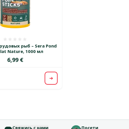
Оценка 0%
рудовых рыб – Sera Pond
lat Nature, 1000 мл
Цена
6,99 €
Посмотреть
Свяжись с нами
Посети