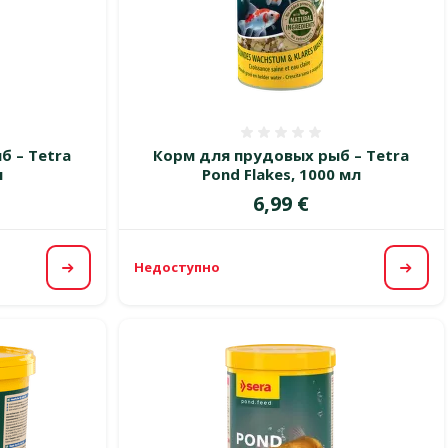
 0%
Оценка 0%
б – Tetra
Корм для прудовых рыб – Tetra
л
Pond Flakes, 1000 мл
Цена
6,99 €
Недоступно
Посмотреть
Посм