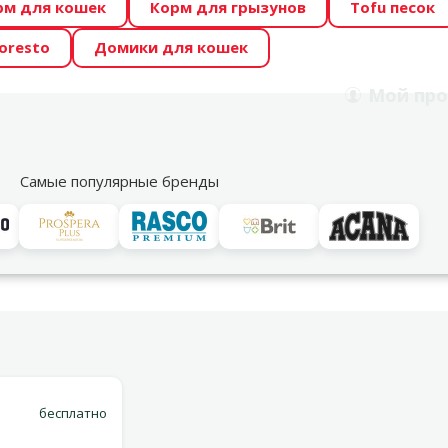
рм для кошек
Корм для грызунов
Tofu песок
 Zoo предлагает отличные цены на ТОП-овые корма! 🍖
oresto
Домики для кошек
DA ŪSAIŅI”! Возможно Твой питомец станет звездой 20
Мой
про
Поиск
рнет-магазин
Акции
Магазины
Услуги
Со
39
Самые популярные бренды
Варианты доставки
бесплатно