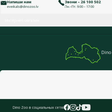
Напиши нам
Звони – 26 100 502
eveikals@dinozoo.lv
Пн.–Пт. 9:00 – 17:00
Меню в футере
Интернет-магазин
Dino
Dino Zoo в социальных сетях