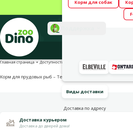
Корм для собак
Ко
Весь месяц Dino
F
Фотоконкурс “GA
Поддержка
Инте
Главная страница
Доступность продукта
Доступность продукта
Корм для прудовых рыб – Tetra Pond Sticks, 7 л
Виды доставки
Доставка по адресу
Доставка курьером
Доставка до дверей дома!