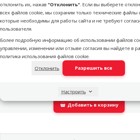
отклонить их, нажав
"Отклонить"
. Если вы выберете откло
Latvijas Pasts пакомат
во в
всех файлов cookie, мы сохраним только технические файлы c
которые необходимы для работы сайта и не требуют соглас
пользователя.
DPD Pickup tīkls
во в
Более подробную информацию об использовании файлов coo
управлении, изменении или отзыве согласия вы найдете в р
политика использования файлов cookie
.
LATVIJAS PASTS почтовое отделение
во в
Разрешить все
Отклонить
OMNIVA пакоматы
во в
Настроить
Добавить в корзину