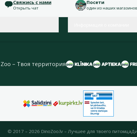
Свяжись с нами
Посети
Открыть чат
один из наших магазино
Информация о компании
 Zoo – Твоя территория
© 2017 – 2026 DinoZoo.lv – Лучшее для твоего питомца
Ди