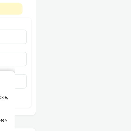
kie,
нием