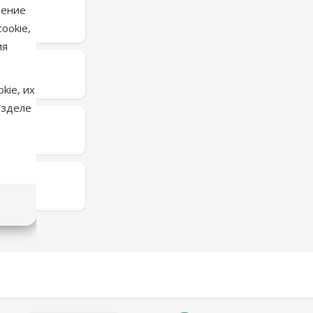
нение
торник
ookie,
ия
торник
kie, их
азделе
торник
торник