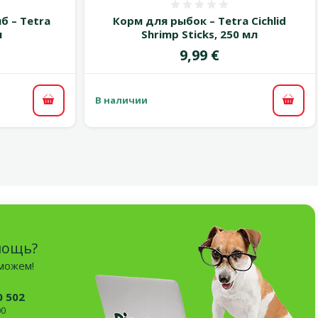
 0%
Оценка 0%
б – Tetra
Корм для рыбок – Tetra Cichlid
л
Shrimp Sticks, 250 мл
Цена
9,99 €
В наличии
В корзину
В ко
мощь?
оможем!
0 502
00