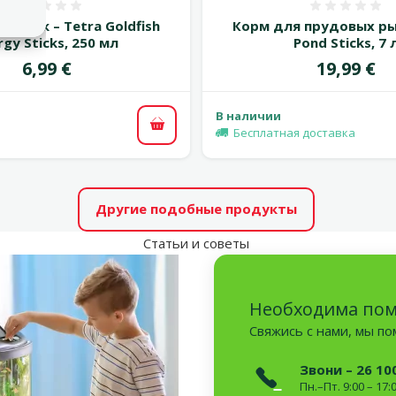
Оценка 0%
Оценка
рыбок – Tetra Goldfish
Корм для прудовых ры
rgy Sticks, 250 мл
Pond Sticks, 7 
Цена
Цена
6,99 €
19,99 €
В наличии
В корзину
Бесплатная доставка
Другие подобные продукты
Статьи и советы
Необходима по
Свяжись с нами, мы п
Звони – 26 10
Пн.–Пт. 9:00 – 17: