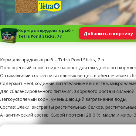
Корм для прудовых рыб –
Добавить в корзину
Tetra Pond Sticks, 7 л
superzoo.product.detail.content
Корм для прудовых рыб – Tetra Pond Sticks, 7 л.
Полноценный корм в виде палочек для ежедневного кормле
Оптимальный состав питательных веществ обеспечивает сб
Содержит необходимые питательные вещества, микроэлеме
Для сбалансированного питания, здорового роста и сильной
Легкоусвояемый корм, уменьшающий загрязнение воды.
Состав: Злаки, экстракты растительных белков, растительн
Аналитический состав: Сырой протеин 28,0 %, масла и жиры 3,
Пар