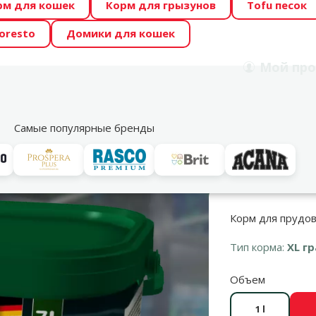
рм для кошек
Корм для грызунов
Tofu песок
 Zoo предлагает отличные цены на ТОП-овые корма! 🍖
oresto
Домики для кошек
DA ŪSAIŅI”! Возможно Твой питомец станет звездой 20
Мой
про
Поиск
рнет-магазин
Акции
Магазины
Услуги
Со
39
Самые популярные бренды
рм
Полноценный корм
Tetra Pond Sticks, 7 л
Корм для прудовы
Тип корма:
XL г
Объем
1 l