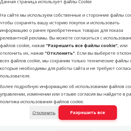
Данная страница использует файлы Cookie
Объем
7 l
Особености корма
Основной корм
На сайте мы используем собственные и сторонние файлы coo
Тип корма
XL гранулы
чтобы сохранять вашу историю покупок и использовать
Бренд
Tetra
информацию о ранее приобретенных товарах для показа
Номер в каталоге
41320
релевантной рекламы. Вы можете согласиться с использова
EAN
4004218170087
файлов cookie, нажав
"Разрешить все файлы cookie"
, или
отклонить их, нажав
"Отклонить"
. Если вы выберете откло
всех файлов cookie, мы сохраним только технические файлы c
которые необходимы для работы сайта и не требуют соглас
пользователя.
Более подробную информацию об использовании файлов coo
управлении, изменении или отзыве согласия вы найдете в р
политика использования файлов cookie
.
Разрешить все
Отклонить