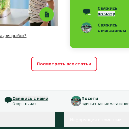
Свяжись
по чату
Свяжись
с магазином
м для рыбок?
Посмотреть все статьи
Свяжись с нами
Посети
Открыть чат
один из наших магазино
Информация о компании