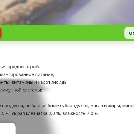
О
ния прудовых рыб.
алансированное питание;
нты, витамины и каротиноиды;
 иммунной системы;
ые продукты, рыба и рыбные субпродукты, масла и жиры, мин
5 %, сырая клетчатка 2,0 %, влажность 7,0 %.
аметры