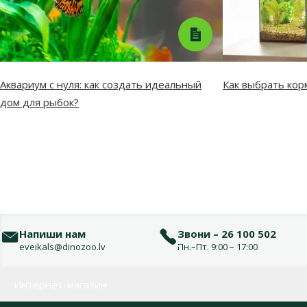
Аквариум с нуля: как создать идеальный
Как выбрать кор
дом для рыбок?
Напиши нам
Звони – 26 100 502
eveikals@dinozoo.lv
Пн.–Пт. 9:00 – 17:00
Меню в футере
Интернет-магазин