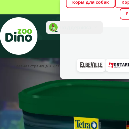
Корм для собак
Ко
Весь месяц Dino
F
Фотоконкурс “GA
Поддержка
Инте
Главная страница
Для рыбок
Корм для рыбок
Сухой ко