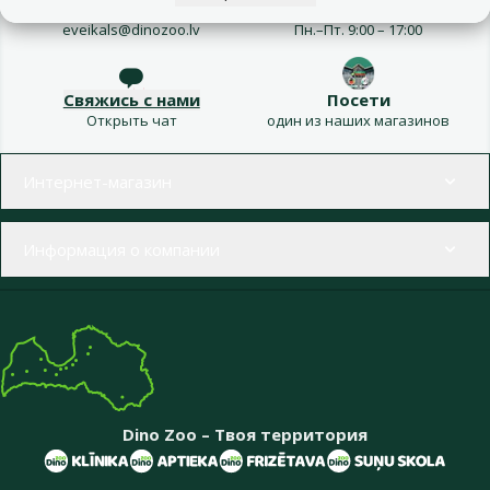
Напиши нам
Звони – 26 100 502
eveikals@dinozoo.lv
Пн.–Пт. 9:00 – 17:00
Свяжись с нами
Посети
Открыть чат
один из наших магазинов
Меню в футере
Интернет-магазин
Информация о компании
Dino Zoo – Твоя территория