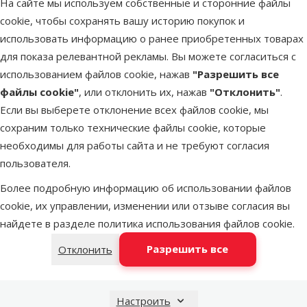
На сайте мы используем собственные и сторонние файлы
Latvijas Pasts пакомат
в среду
cookie, чтобы сохранять вашу историю покупок и
использовать информацию о ранее приобретенных товарах
для показа релевантной рекламы. Вы можете согласиться с
DPD Pickup tīkls
в среду
использованием файлов cookie, нажав
"Разрешить все
файлы cookie"
, или отклонить их, нажав
"Отклонить"
.
Если вы выберете отклонение всех файлов cookie, мы
LATVIJAS PASTS почтовое отделение
в среду
сохраним только технические файлы cookie, которые
необходимы для работы сайта и не требуют согласия
пользователя.
OMNIVA пакоматы
в среду
Более подробную информацию об использовании файлов
cookie, их управлении, изменении или отзыве согласия вы
найдете в разделе
политика использования файлов cookie
.
Добавить в корзину
Разрешить все
Отклонить
Настроить