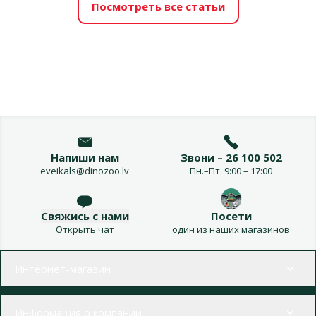
Посмотреть все статьи
Напиши нам
Звони – 26 100 502
eveikals@dinozoo.lv
Пн.–Пт. 9:00 – 17:00
Свяжись с нами
Посети
Открыть чат
один из наших магазинов
Меню в футере
Интернет-магазин
Информация о компании