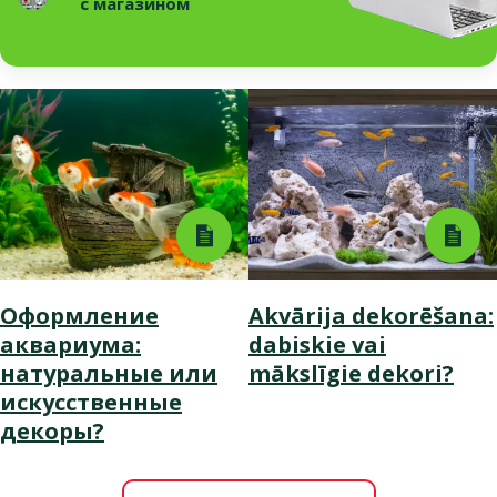
с магазином
Оформление
Akvārija dekorēšana:
аквариума:
dabiskie vai
натуральные или
mākslīgie dekori?
искусственные
декоры?