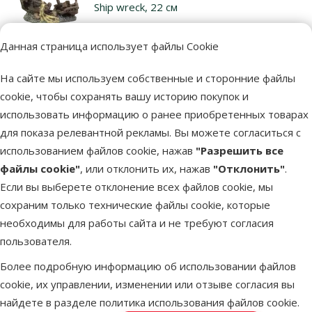
Ship wreck, 22 см
Цена
14,99 €
Данная страница использует файлы Cookie
марка
На сайте мы используем собственные и сторонние файлы
cookie, чтобы сохранять вашу историю покупок и
В наличии
В корзи
использовать информацию о ранее приобретенных товарах
для показа релевантной рекламы. Вы можете согласиться с
использованием файлов cookie, нажав
"Разрешить все
Оценка 0%
файлы cookie"
, или отклонить их, нажав
"Отклонить"
.
Декор для аквариума - Aqua Excellent
Если вы выберете отклонение всех файлов cookie, мы
House Wreck, 21,5 x 13,5 x 16 см
сохраним только технические файлы cookie, которые
Цена
14,99 €
необходимы для работы сайта и не требуют согласия
пользователя.
марка
Более подробную информацию об использовании файлов
cookie, их управлении, изменении или отзыве согласия вы
В наличии
найдете в разделе
политика использования файлов cookie
.
В корзи