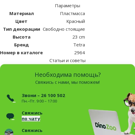
Параметры
Материал
Пластмасса
Цвет
Красный
Тип декорации
Свободно стоящие
Высота
23 cm
Бренд
Tetra
Номер в каталоге
2964
Статьи и советы
Необходима помощь?
Свяжись с нами, мы поможем!
Звони – 26 100 502
Пн.–Пт. 9:00 – 17:00
Свяжись
по чату
Свяжись