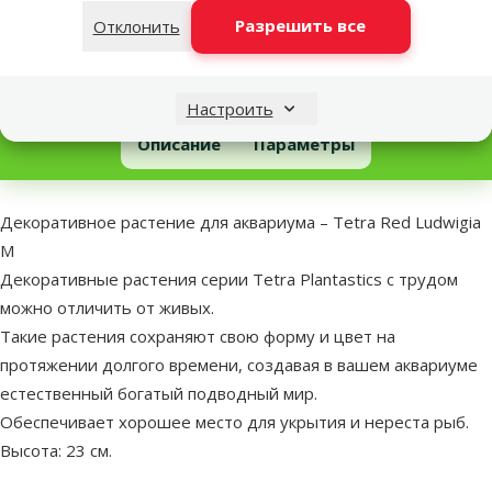
Разрешить все
Отклонить
Другие подобные продукты
Настроить
Декоративное растение для аквариума – Tetra Red Ludwigia M
Описание
Параметры
В начало страницы
superzoo.product.detail.content
Декоративное растение для аквариума – Tetra Red Ludwigia
M
Декоративные растения серии Tetra Plantastics с трудом
можно отличить от живых.
Такие растения сохраняют свою форму и цвет на
протяжении долгого времени, создавая в вашем аквариуме
естественный богатый подводный мир.
Обеспечивает хорошее место для укрытия и нереста рыб.
Высота: 23 см.