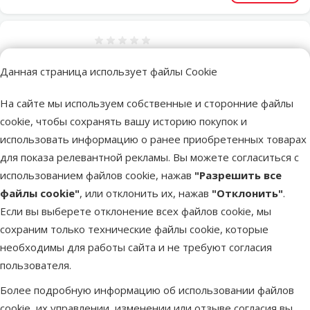
Оценка 0%
Декор для аквариума – Aqua Excellent
Данная страница использует файлы Cookie
Ship wreck, 22 см
Цена
14,99 €
На сайте мы используем собственные и сторонние файлы
cookie, чтобы сохранять вашу историю покупок и
марка
использовать информацию о ранее приобретенных товарах
для показа релевантной рекламы. Вы можете согласиться с
использованием файлов cookie, нажав
"Разрешить все
В наличии
В корзи
файлы cookie"
, или отклонить их, нажав
"Отклонить"
.
Если вы выберете отклонение всех файлов cookie, мы
сохраним только технические файлы cookie, которые
Оценка 0%
необходимы для работы сайта и не требуют согласия
Декор для аквариума - Aqua Excellent
пользователя.
House Wreck, 21,5 x 13,5 x 16 см
Цена
14,99 €
Более подробную информацию об использовании файлов
cookie, их управлении, изменении или отзыве согласия вы