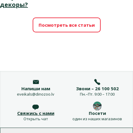
декоры?
Посмотреть все статьи
Напиши нам
Звони – 26 100 502
eveikals@dinozoo.lv
Пн.–Пт. 9:00 – 17:00
Свяжись с нами
Посети
Открыть чат
один из наших магазинов
Меню в футере