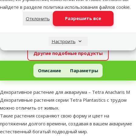
марка
найдете в разделе
политика использования файлов cookie
.
Разрешить все
Отклонить
В наличии
В корзи
Настроить
Другие подобные продукты
Декоративное растение для аквариума – Tetra Anacharis M
Описание
Параметры
В начало страницы
superzoo.product.detail.content
Декоративное растение для аквариума – Tetra Anacharis M
Декоративные растения серии Tetra Plantastics с трудом
можно отличить от живых.
Такие растения сохраняют свою форму и цвет на
протяжении долгого времени, создавая в вашем аквариуме
естественный богатый подводный мир.