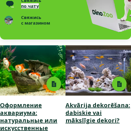
Свяжись
по чату
Свяжись
с магазином
Оформление
Akvārija dekorēšana:
аквариума:
dabiskie vai
натуральные или
mākslīgie dekori?
искусственные