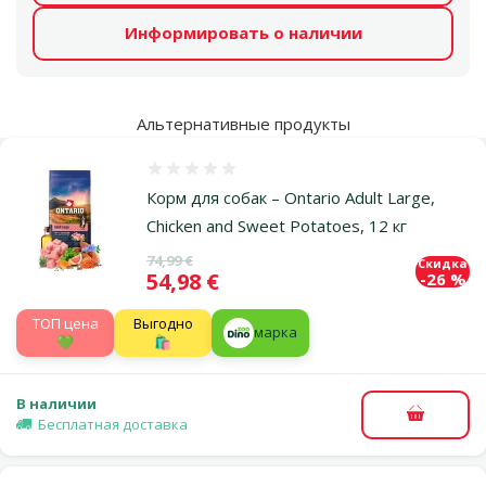
Информировать о наличии
Альтернативные продукты
Оценка 0%
Корм для собак – Ontario Adult Large,
Chicken and Sweet Potatoes, 12 кг
Исходная цена
74,99 €
Скидка
Цена
54,98 €
-26 %
TOП цена
Выгодно
марка
💚
🛍️
В наличии
В корзи
Бесплатная доставка