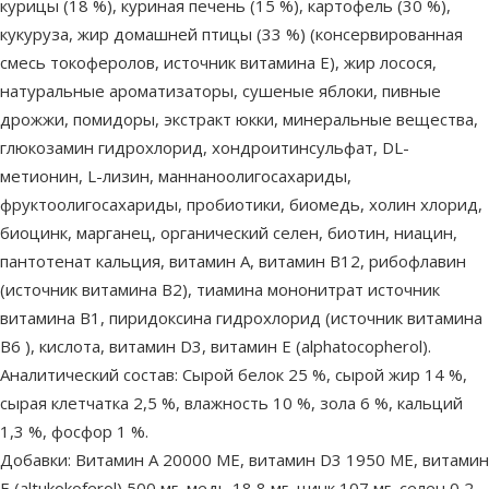
курицы (18 %), куриная печень (15 %), картофель (30 %),
кукуруза, жир домашней птицы (33 %) (консервированная
смесь токоферолов, источник витамина Е), жир лосося,
натуральные ароматизаторы, сушеные яблоки, пивные
дрожжи, помидоры, экстракт юкки, минеральные вещества,
глюкозамин гидрохлорид, хондроитинсульфат, DL-
метионин, L-лизин, маннаноолигосахариды,
фруктоолигосахариды, пробиотики, биомедь, холин хлорид,
биоцинк, марганец, органический селен, биотин, ниацин,
пантотенат кальция, витамин А, витамин В12, рибофлавин
(источник витамина В2), тиамина мононитрат источник
витамина В1, пиридоксина гидрохлорид (источник витамина
B6 ), кислота, витамин D3, витамин Е (alphatocopherol).
Аналитический состав: Сырой белок 25 %, сырой жир 14 %,
сырая клетчатка 2,5 %, влажность 10 %, зола 6 %, кальций
1,3 %, фосфор 1 %.
Добавки: Витамин А 20000 МЕ, витамин D3 1950 МЕ, витамин
Е (altukokoferol) 500 мг, медь 18,8 мг, цинк 107 мг, селен 0,2