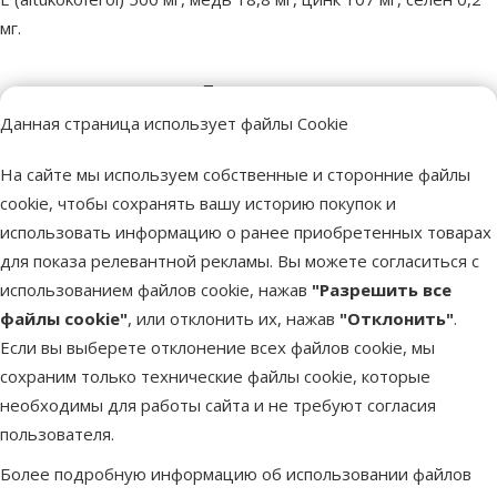
мг.
Параметры
Размер собаки
Большая, Гигантская
Данная страница использует файлы Cookie
Возраст собаки
Взрослая собака
На сайте мы используем собственные и сторонние файлы
Состояние
Без проблем со здоровьем
cookie, чтобы сохранять вашу историю покупок и
здоровья
использовать информацию о ранее приобретенных товарах
Картофель, Куриная печень, Куриное
Состав и вкус
для показа релевантной рекламы. Вы можете согласиться с
мясо
использованием файлов cookie, нажав
"Разрешить все
Качество
⭐⭐⭐⭐ Суперпремиум
файлы cookie"
, или отклонить их, нажав
"Отклонить"
.
Вес продукта
13 kg
Если вы выберете отклонение всех файлов cookie, мы
Бренд
Ontario
сохраним только технические файлы cookie, которые
Номер в каталоге
85260
необходимы для работы сайта и не требуют согласия
Лучшее для твоего питомца
пользователя.
Dino Zoo рекомендует
Более подробную информацию об использовании файлов