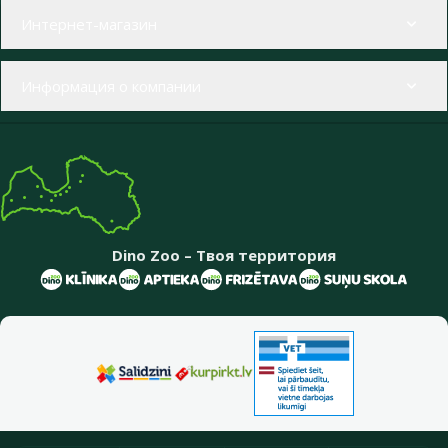
Меню в футере
Интернет-магазин
Информация о компании
Dino Zoo – Твоя территория