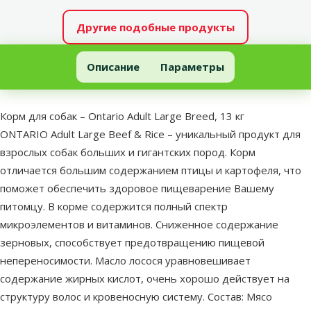
Другие подобные продукты
Корм для собак – Ontario Adult Large Breed, 13 кг
Описание
Параметры
В начало страницы
superzoo.product.detail.content
Корм для собак – Ontario Adult Large Breed, 13 кг
ONTARIO Аdult Large Beef & Rice – уникальный продукт для
взрослых собак больших и гигантских пород. Корм
отличается большим содержанием птицы и картофеля, что
поможет обеспечить здоровое пищеварение Вашему
питомцу. В корме содержится полный спектр
микроэлементов и витаминов. Сниженное содержание
зерновых, способствует предотвращению пищевой
непереносимости. Масло лосося уравновешивает
содержание жирных кислот, очень хорошо действует на
структуру волос и кровеносную систему. Состав: Мясо