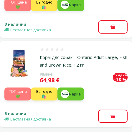
TOП цена
Выгодно
марка
💚
🛍️
В наличии
В корзи
Бесплатная доставка
Оценка 0%
Корм для собак – Ontario Adult Large, Fish
and Brown Rice, 12 кг
Исходная цена
79,99 €
Скидка
Цена
64,98 €
-18 %
TOП цена
Выгодно
марка
💚
🛍️
В наличии
В корзи
Бесплатная доставка