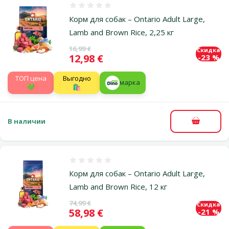
Оценка 0%
Корм для собак – Ontario Adult Large,
Lamb and Brown Rice, 2,25 кг
Исходная цена
16,99 €
Скидка
Цена
12,98 €
-23 %
TOП цена
Выгодно
марка
💚
🛍️
В наличии
В корзи
Оценка 0%
Корм для собак – Ontario Adult Large,
Lamb and Brown Rice, 12 кг
Исходная цена
74,99 €
Скидка
Цена
58,98 €
-21 %