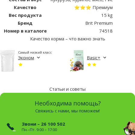
Качество
⭐⭐⭐ Премиум
Вес продукта
15 kg
Бренд
Brit Premium
Номер в каталоге
74518
Качество корма – что важно знать
Самый низкий класс
Эконом
Basic+
Статьи и советы
Необходима помощь?
Свяжись с нами, мы поможем!
Звони – 26 100 502
Пн.–Пт. 9:00 – 17:00