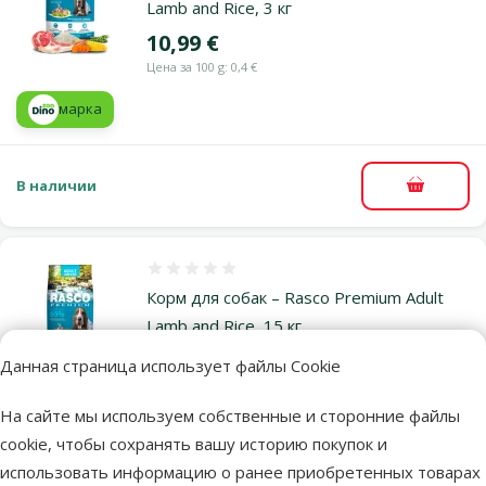
Lamb and Rice, 3 кг
Цена
10,99 €
Цена за 100 g: 0,4 €
марка
В наличии
В корзи
Оценка 0%
Корм для собак – Rasco Premium Adult
Lamb and Rice, 15 кг
Исходная цена
41,99 €
Данная страница использует файлы Cookie
Скидка
Цена
36,98 €
-11 %
Цена за 100 g: 0,2 €
На сайте мы используем собственные и сторонние файлы
cookie, чтобы сохранять вашу историю покупок и
TOП цена
Выгодно
марка
💚
🛍️
использовать информацию о ранее приобретенных товарах