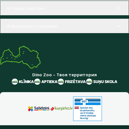
Меню в футере
Интернет-магазин
Информация о компании
Dino Zoo – Твоя территория