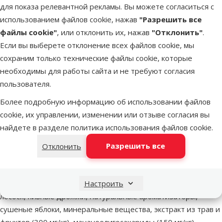
для показа релевантной рекламы. Вы можете согласиться с
В наличии
использованием файлов cookie, нажав
"Разрешить все
В корзи
Бесплатная доставка
файлы cookie"
, или отклонить их, нажав
"Отклонить"
.
Если вы выберете отклонение всех файлов cookie, мы
сохраним только технические файлы cookie, которые
Другие подобные продукты
необходимы для работы сайта и не требуют согласия
пользователя.
Корм для собак - BRIT Premium Adult M, 15кг
Описание
Параметры
Более подробную информацию об использовании файлов
В начало страницы
cookie, их управлении, изменении или отзыве согласия вы
найдете в разделе
политика использования файлов cookie
.
superzoo.product.detail.content
Корм для собак - BRIT Premium Adult M - полноценный сухой
корм для взрослых собак средних пород (10–25 kg) с
Разрешить все
Отклонить
курицей.
Состав: Мука из мяса курицы (41 %), кукуруза, пшеница, рис,
куриный жир (консервированный токоферолами), масло
Настроить
лосося, пивные дрожжи, натуральные ароматизаторы,
сушеные яблоки, минеральные вещества, экстракт из трав и
фруктов (300 мг/кг), мананоолигосахариды (150 мг/кг),