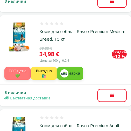
В наличии
В корзи
Оценка 0%
Корм для собак – Rasco Premium Medium
Breed, 15 кг
Исходная цена
39,99 €
Скидка
Цена
34,98 €
-12 %
Цена за 100 g: 0,2 €
TOП цена
Выгодно
марка
💚
🛍️
В наличии
В корзи
Бесплатная доставка
Оценка 0%
Корм для собак – Rasco Premium Adult