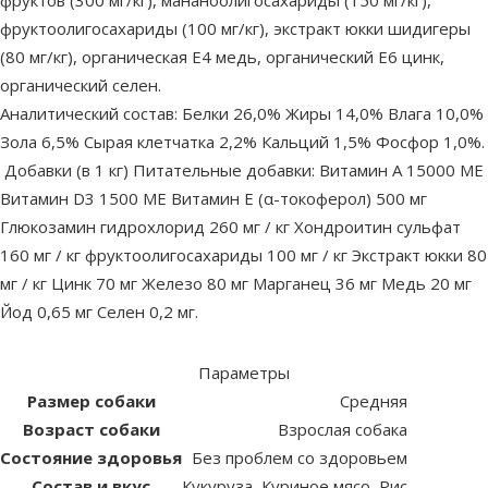
фруктоолигосахариды (100 мг/кг), экстракт юкки шидигеры
(80 мг/кг), органическая Е4 медь, органический Е6 цинк,
органический селен.
Аналитический состав: Белки 26,0% Жиры 14,0% Влага 10,0%
Зола 6,5% Сырая клетчатка 2,2% Кальций 1,5% Фосфор 1,0%.
Добавки (в 1 кг) Питательные добавки: Витамин А 15000 МЕ
Витамин D3 1500 МЕ Витамин Е (α-токоферол) 500 мг
Глюкозамин гидрохлорид 260 мг / кг Хондроитин сульфат
160 мг / кг фруктоолигосахариды 100 мг / кг Экстракт юкки 80
мг / кг Цинк 70 мг Железо 80 мг Марганец 36 мг Медь 20 мг
Йод 0,65 мг Селен 0,2 мг.
Параметры
Размер собаки
Средняя
Возраст собаки
Взрослая собака
Состояние здоровья
Без проблем со здоровьем
Состав и вкус
Кукуруза, Куриное мясо, Рис