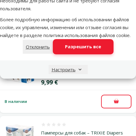
необходимы для работы сайта и не требуют согласия
Male Dogs, S, blue
пользователя.
Цена
9,99 €
Более подробную информацию об использовании файлов
cookie, их управлении, изменении или отзыве согласия вы
В наличии
найдете в разделе
политика использования файлов cookie
.
В корзи
Разрешить все
Отклонить
Оценка 0%
Памперсы для собак – TRIXIE Diapers
Настроить
для сук, M–L: 36–52 см, 12 шт.
Цена
9,99 €
В наличии
В корзи
Оценка 0%
Памперсы для собак – TRIXIE Diapers