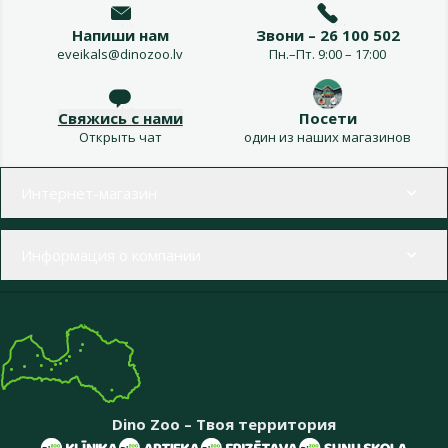
Напиши нам
Звони – 26 100 502
eveikals@dinozoo.lv
Пн.–Пт. 9:00 – 17:00
Свяжись с нами
Посети
Открыть чат
один из наших магазинов
Меню в футере
Интернет-магазин
Информация о компании
Dino Zoo – Твоя территория