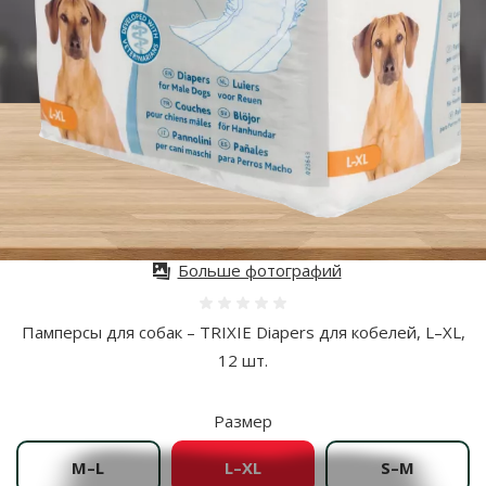
Больше фотографий
Оценка 0%
Памперсы для собак – TRIXIE Diapers для кобелей, L–XL,
12 шт.
Размер
M–L
L–XL
S–M