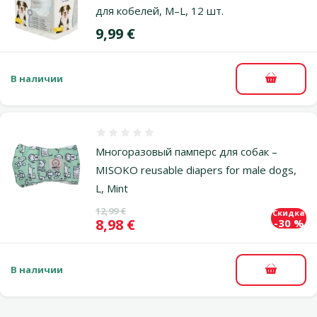
для кобелей, M–L, 12 шт.
Цена
9,99 €
В наличии
В корзи
Оценка 0%
Многоразовый памперс для собак –
MISOKO reusable diapers for male dogs,
L, Mint
Исходная цена
12,99 €
Скидка
Цена
8,98 €
-30 %
В наличии
В корзи