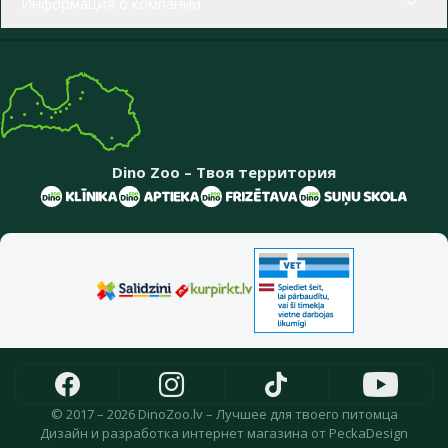
Информация о компании
Dino Zoo – Твоя территория
© 2017 – 2026 DinoZoo.lv – Лучшее для твоего питомца
Дизайн
и
разработка интернет магазина
от
PeckaDesign