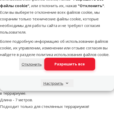
файлы cookie"
, или отклонить их, нажав
"Отклонить"
.
Цена
49,99 €
Если вы выберете отклонение всех файлов cookie, мы
марка
сохраним только технические файлы cookie, которые
необходимы для работы сайта и не требуют согласия
пользователя.
В наличии
В корзи
Бесплатная доставка
Более подробную информацию об использовании файлов
cookie, их управлении, изменении или отзыве согласия вы
найдете в разделе
политика использования файлов cookie
.
Аксессуары для террариев - ExoTerra Heat Cable 50W, 7 метров
Описание
Параметры
Разрешить все
Отклонить
В начало страницы
superzoo.product.detail.content
Кабель Hagen Exo Terra - Нагревательное устройство
Настроить
предназначено для поддержания комфортной температуры
в террариуме.
Длина - 7 метров.
Подходит только для стеклянных террариумов!