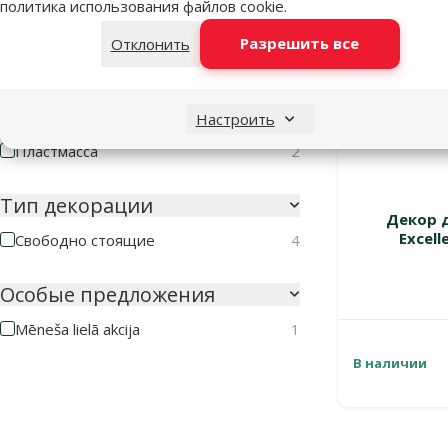
политика использования файлов cookie
.
Оценка 20%
0
Разрешить все
Отклонить
Материал
Искусственный
1
Настроить
Пластмасса
2
Тип декорации
Декор д
Excell
Свободно стоящие
4
Особые предложения
Mēneša lielā akcija
1
В наличии