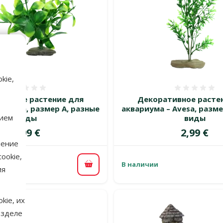
kie,
Оценка 0%
Оценка
тивное растение для
Декоративное расте
 Avesa, размер A, разные
аквариума – Avesa, разме
нием
виды
виды
Цена
Цена
1,99 €
2,99 €
нение
ookie,
В наличии
В корзину
ия
kie, их
азделе