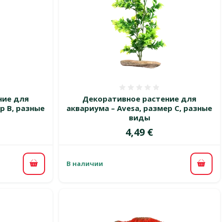
 0%
Оценка 0%
ние для
Декоративное растение для
р B, разные
аквариума – Avesa, размер C, разные
виды
Цена
4,49 €
В наличии
В корзину
В ко