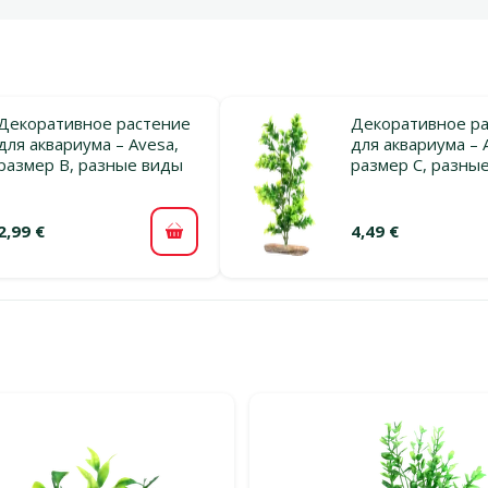
Декоративное растение
Декоративное р
для аквариума – Avesa,
для аквариума – 
размер B, разные виды
размер C, разны
2,99 €
4,49 €
В корзину
льтры
тегории Декор для морского аквариума