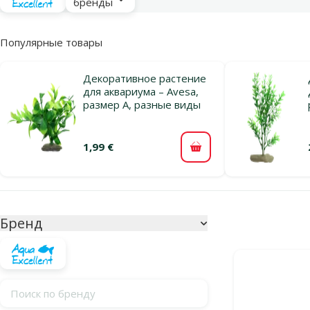
бренды
Популярные товары
Декоративное растение
для аквариума – Avesa,
размер A, разные виды
1,99 €
В корзину
Параметрический фильтр
Выбранные фи
Бренд
Продукты в ка
Поиск по бренду