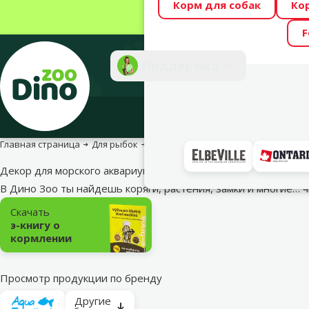
Корм для собак
Ко
Весь месяц Dino
F
Фотоконкурс “GA
Поддержка
Инте
Главная страница
Для рыбок
Аквариумный декор
Декор для морского аквариума
В Дино Зоо ты найдешь коряги, растения, замки и многие…
ч
Подкатегория
Скачать
э-книгу о
кормлении
Просмотр продукции по бренду
Другие