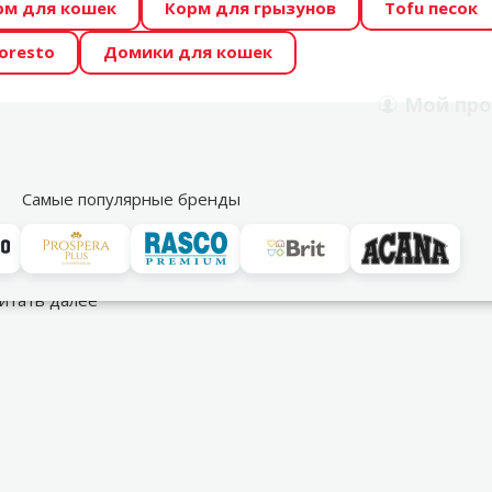
рм для кошек
Корм для грызунов
Tofu песок
 Zoo предлагает отличные цены на ТОП-овые корма! 🍖
oresto
Домики для кошек
DA ŪSAIŅI”! Возможно Твой питомец станет звездой 20
Мой
про
Поиск
рнет-магазин
Акции
Магазины
Услуги
Со
39
Самые популярные бренды
итать далее