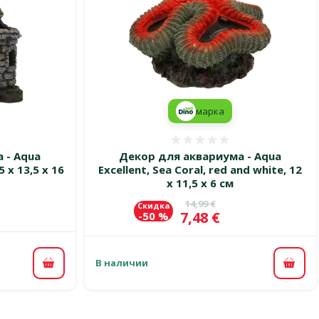
марка
 0%
Оценка 0%
 - Aqua
Декор для аквариума - Aqua
 x 13,5 x 16
Excellent, Sea Coral, red and white, 12
x 11,5 x 6 см
Исходная цена
14,99 €
Скидка
Цена
7,48 €
-50 %
В наличии
В корзину
В ко