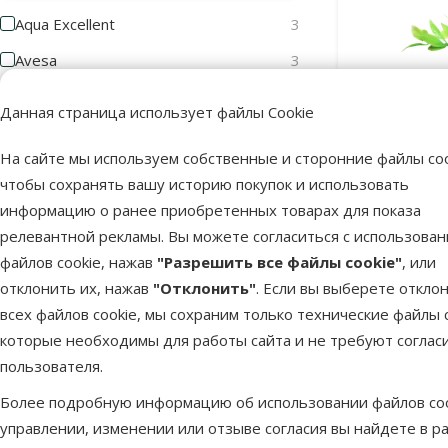
Aqua Excellent
3
Avesa
3
Цена
Данная страница использует файлы Cookie
На сайте мы используем собственные и сторонние файлы coo
чтобы сохранять вашу историю покупок и использовать
Декора
информацию о ранее приобретенных товарах для показа
1 €
15 €
аквариума –
релевантной рекламы. Вы можете согласиться с использова
файлов cookie, нажав
Оценка
"Разрешить все файлы cookie"
, или
отклонить их, нажав
"Отклонить"
. Если вы выберете откло
всех файлов cookie, мы сохраним только технические файлы c
Оценка 100%
0
В наличии
которые необходимы для работы сайта и не требуют соглас
Оценка 80%
0
пользователя.
Оценка 60%
0
Более подробную информацию об использовании файлов coo
Оценка 40%
0
управлении, изменении или отзыве согласия вы найдете в р