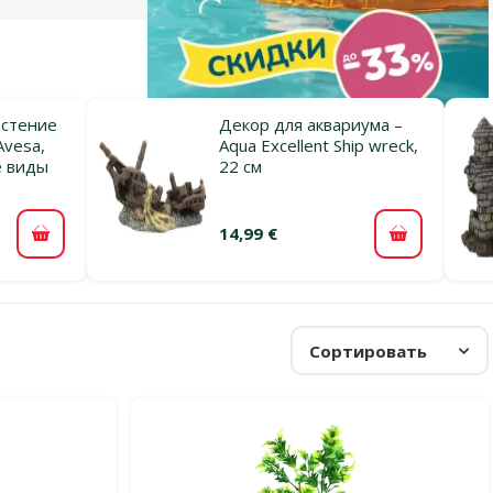
астение
Декор для аквариума –
Avesa,
Aqua Excellent Ship wreck,
е виды
22 см
14,99 €
В корзину
В корзину
Сортировать