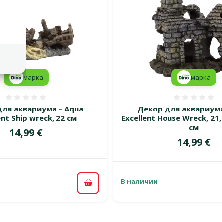
марка
марка
Оценка 0%
Оценка
ля аквариума – Aqua
Декор для аквариума
ent Ship wreck, 22 см
Excellent House Wreck, 21,5
см
Цена
14,99 €
Цена
14,99 €
В наличии
В корзину