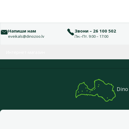
Напиши нам
Звони – 26 100 502
eveikals@dinozoo.lv
Пн.–Пт. 9:00 – 17:00
Меню в футере
Интернет-магазин
Dino